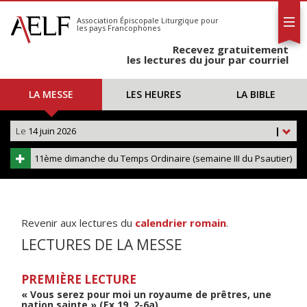
L'AELF
S'abonner
Association Épiscopale Liturgique
pour
les pays Francophones
Calendrier
Recevez gratuitement
Contact
les lectures du jour par courriel
LA MESSE
LES HEURES
LA BIBLE
Le
14 juin 2026
|
11ème dimanche du Temps Ordinaire (semaine III du Psautier)
Revenir aux lectures du
calendrier romain
.
LECTURES DE LA MESSE
PREMIÈRE LECTURE
« Vous serez pour moi un royaume de prêtres, une
nation sainte » (Ex 19, 2-6a)