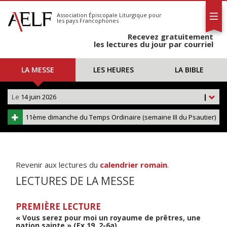
L'AELF
S'abonner
Association Épiscopale Liturgique
pour
les pays Francophones
Calendrier
Recevez gratuitement
Contact
les lectures du jour par courriel
LA MESSE
LES HEURES
LA BIBLE
Le
14 juin 2026
|
11ème dimanche du Temps Ordinaire (semaine III du Psautier)
Revenir aux lectures du
calendrier romain
.
LECTURES DE LA MESSE
PREMIÈRE LECTURE
« Vous serez pour moi un royaume de prêtres, une
nation sainte » (Ex 19, 2-6a)