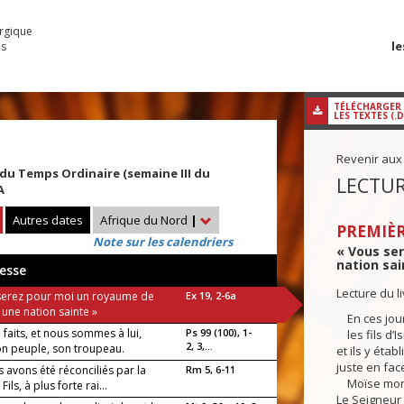
urgique
le
es
TÉLÉCHARGER
LES TEXTES (.
Revenir aux
u Temps Ordinaire (semaine III du
LECTUR
A
Autres dates
Afrique du Nord
|
PREMIÈR
Note sur les calendriers
« Vous se
nation sai
esse
Lecture du l
serez pour moi un royaume de
Ex 19, 2-6a
 une nation sainte »
En ces jour
a faits, et nous sommes à lui,
Ps 99 (100), 1-
les fils d’I
2, 3,...
on peuple, son troupeau.
et ils y étab
juste en fac
s avons été réconciliés par la
Rm 5, 6-11
Moïse mont
ils, à plus forte rai...
Le Seigneur 