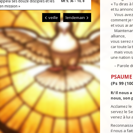
appela ses douze disciples et les
Mt 9, 36 – 10, 8
« Tu diras à
en mission »
et tu annonce
Vous avez vu
veille
lendemain
comment je v
et vous ai a
Maintenant 
alliance,
vous serez m
car toute la 
mais vous, 
une nation s
– Parole du
PSAUME
(Ps 99 (100)
R/ Il nous 
nous, son 
Acclamez le 
servez le Se
venez à lui 
Reconnaissez
il nous a fai