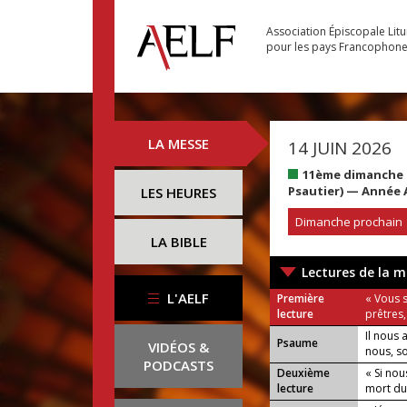
Association Épiscopale Lit
pour les pays Francophon
LA MESSE
14 JUIN 2026
11ème dimanche d
Psautier) — Année 
LES HEURES
Dimanche prochain
LA BIBLE
Lectures de la m
L'AELF
Première
« Vous 
lecture
prêtres,
Il nous 
Psaume
VIDÉOS &
nous, s
PODCASTS
Deuxième
« Si nou
lecture
mort du F