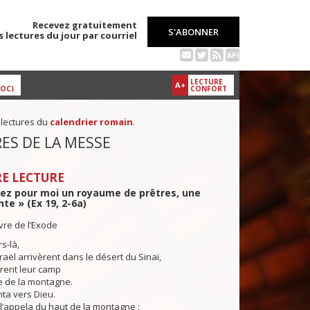
Recevez gratuitement
S'ABONNER
s lectures du jour par courriel
API
LECTURE
A+
DOC)
CONFORT
 lectures du
calendrier romain
.
ES DE LA MESSE
E LECTURE
rez pour moi un royaume de prêtres, une
nte » (Ex 19, 2-6a)
ivre de l’Exode
s-là,
sraël arrivèrent dans le désert du Sinaï,
lirent leur camp
e de la montagne.
a vers Dieu.
l’appela du haut de la montagne :