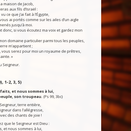
 la maison de Jacob,
ras aux fils d’Israël :
 ce que j’ai fait à l’Égypte,
ous ai portés comme sur les ailes d’un aigle
menés jusqu’à moi.
donc, si vous écoutez ma voix et gardez mon
on domaine particulier parmi tous les peuples,
terre m’appartient ;
vous serez pour moi un royaume de prêtres,
ainte. »
 Seigneur.
, 1-2, 3, 5)
a faits, et nous sommes à lui,
peuple, son troupeau.
(Ps 99, 3bc)
Seigneur, terre entière,
igneur dans l’allégresse,
avec des chants de joie !
 que le Seigneur est Dieu :
ts, et nous sommes à lui,