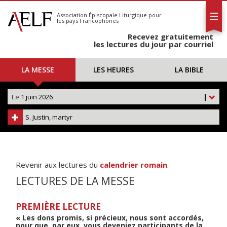
L'AELF
S'abonner
Association Épiscopale Liturgique
pour
les pays Francophones
Calendrier
Recevez gratuitement
Contact
les lectures du jour par courriel
LA MESSE
LES HEURES
LA BIBLE
Le
1 juin 2026
|
S. Justin, martyr
Revenir aux lectures du
calendrier romain
.
LECTURES DE LA MESSE
PREMIÈRE LECTURE
« Les dons promis, si précieux, nous sont accordés,
pour que, par eux, vous deveniez participants de la