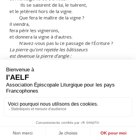
Ils se saisirent de lui, le tuèrent,
et le jetèrent hors de la vigne.
Que fera le maître de la vigne ?
Il viendra,
fera périr les vignerons,
et donnera la vigne à d’autres.
N’avez-vous pas lu ce passage de l’Écriture ?
La pierre qu’ont rejetée les bâtisseurs
est devenue la pierre d’angle :
c’est là l’œuvre du Seigneur,
la merveille devant nos yeux !
»
Les chefs du peuple cherchaient à arrêter Jésus,
mais ils eurent peur de la foule.
– Ils avaient bien compris en effet
qu’il avait dit la parabole à leur intention.
Ils le laissèrent donc et s’en allèrent.
– Acclamons la Parole de Dieu.