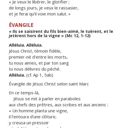
« Je veux le libérer, le glorifier ;
de longs jours, je veux le rassasier,
et je ferai qu’il voie mon salut. »
ÉVANGILE
« Ils se saisirent du fils bien-aimé, le tuèrent, et le
jetèrent hors de la vigne » (Mc 12, 1-12)
Alléluia. Alléluia.
Jésus Christ, témoin fidèle,
premier-né d’entre les morts,
tu nous aimes, et par ton sang
tu nous délivres du péché.
Alléluia.
(cf. Ap 1, 5ab)
Évangile de Jésus Christ selon saint Marc
En ce temps-là,
Jésus se mit à parler en paraboles
aux chefs des prêtres, aux scribes et aux anciens :
« Un homme planta une vigne,
il l’entoura d’une clôture,
y creusa un pressoir