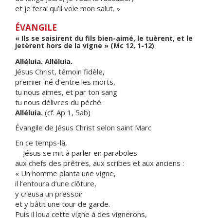
et je ferai qu’il voie mon salut. »
ÉVANGILE
« Ils se saisirent du fils bien-aimé, le tuèrent, et le
jetèrent hors de la vigne » (Mc 12, 1-12)
Alléluia. Alléluia.
Jésus Christ, témoin fidèle,
premier-né d’entre les morts,
tu nous aimes, et par ton sang
tu nous délivres du péché.
Alléluia.
(cf. Ap 1, 5ab)
Évangile de Jésus Christ selon saint Marc
En ce temps-là,
Jésus se mit à parler en paraboles
aux chefs des prêtres, aux scribes et aux anciens :
« Un homme planta une vigne,
il l’entoura d’une clôture,
y creusa un pressoir
et y bâtit une tour de garde.
Puis il loua cette vigne à des vignerons,