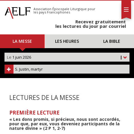
L'AELF
S'abonner
Association Épiscopale Liturgique
pour
les pays Francophones
Calendrier
Recevez gratuitement
Contact
les lectures du jour par courriel
LA MESSE
LES HEURES
LA BIBLE
Le
1 juin 2026
|
S. Justin, martyr
LECTURES DE LA MESSE
PREMIÈRE LECTURE
« Les dons promis, si précieux, nous sont accordés,
pour que, par eux, vous deveniez participants de la
nature divine » (2 P 1, 2-7)