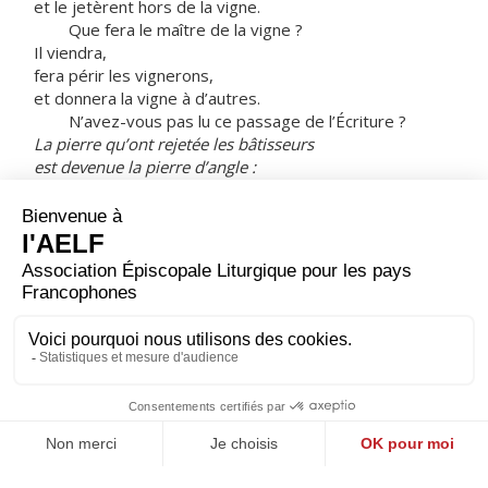
et le jetèrent hors de la vigne.
Que fera le maître de la vigne ?
Il viendra,
fera périr les vignerons,
et donnera la vigne à d’autres.
N’avez-vous pas lu ce passage de l’Écriture ?
La pierre qu’ont rejetée les bâtisseurs
est devenue la pierre d’angle :
c’est là l’œuvre du Seigneur,
la merveille devant nos yeux !
»
Les chefs du peuple cherchaient à arrêter Jésus,
mais ils eurent peur de la foule.
– Ils avaient bien compris en effet
qu’il avait dit la parabole à leur intention.
Ils le laissèrent donc et s’en allèrent.
– Acclamons la Parole de Dieu.