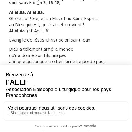
soit sauvé » (Jn 3, 16-18)
Alléluia. Alléluia.
Gloire au Père, et au Fils, et au Saint-Esprit :
au Dieu qui est, qui était et qui vient !
Alléluia.
(cf. Ap 1, 8)
Évangile de Jésus Christ selon saint Jean
Dieu a tellement aimé le monde
qu’il a donné son Fils unique,
afin que quiconque croit en lui ne se perde pas,
mais obtienne la vie éternelle.
Car Dieu a envoyé son Fils dans le monde,
non pas pour juger le monde,
mais pour que, par lui, le monde soit sauvé.
Celui qui croit en lui échappe au Jugement ;
celui qui ne croit pas est déjà jugé,
du fait qu’il n’a pas cru au nom du Fils unique de Dieu.
– Acclamons la Parole de Dieu.