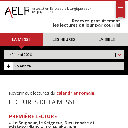
L'AELF
S'abonner
Association Épiscopale Liturgique
pour
les pays Francophones
Calendrier
Recevez gratuitement
Contact
les lectures du jour par courriel
LA MESSE
LES HEURES
LA BIBLE
Le
31 mai 2026
|
Solennité
Revenir aux lectures du
calendrier romain
.
LECTURES DE LA MESSE
PREMIÈRE LECTURE
« Le Seigneur, le Seigneur, Dieu tendre et
miséricordieux » (Ex 34, 4b-6.8-9)