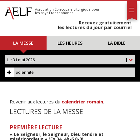
L'AELF
S'abonner
Association Épiscopale Liturgique
pour
les pays Francophones
Calendrier
Recevez gratuitement
Contact
les lectures du jour par courriel
LA MESSE
LES HEURES
LA BIBLE
Le
31 mai 2026
|
Solennité
Revenir aux lectures du
calendrier romain
.
LECTURES DE LA MESSE
PREMIÈRE LECTURE
« Le Seigneur, le Seigneur, Dieu tendre et
miséricordieux » (Ex 34, 4b-6.8-9)