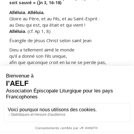
soit sauvé » (Jn 3, 16-18)
Alléluia. Alléluia.
Gloire au Père, et au Fils, et au Saint-Esprit :
au Dieu qui est, qui était et qui vient !
Alléluia.
(cf. Ap 1, 8)
Évangile de Jésus Christ selon saint Jean
Dieu a tellement aimé le monde
qu’il a donné son Fils unique,
afin que quiconque croit en lui ne se perde pas,
mais obtienne la vie éternelle.
Car Dieu a envoyé son Fils dans le monde,
non pas pour juger le monde,
mais pour que, par lui, le monde soit sauvé.
Celui qui croit en lui échappe au Jugement ;
celui qui ne croit pas est déjà jugé,
du fait qu’il n’a pas cru au nom du Fils unique de Dieu.
– Acclamons la Parole de Dieu.