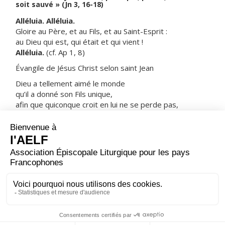
soit sauvé » (Jn 3, 16-18)
Alléluia. Alléluia.
Gloire au Père, et au Fils, et au Saint-Esprit :
au Dieu qui est, qui était et qui vient !
Alléluia.
(cf. Ap 1, 8)
Évangile de Jésus Christ selon saint Jean
Dieu a tellement aimé le monde
qu’il a donné son Fils unique,
afin que quiconque croit en lui ne se perde pas,
mais obtienne la vie éternelle.
Car Dieu a envoyé son Fils dans le monde,
non pas pour juger le monde,
mais pour que, par lui, le monde soit sauvé.
Celui qui croit en lui échappe au Jugement ;
celui qui ne croit pas est déjà jugé,
du fait qu’il n’a pas cru au nom du Fils unique de Dieu.
– Acclamons la Parole de Dieu.