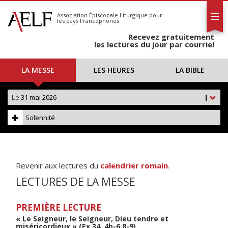
L'AELF
S'abonner
Association Épiscopale Liturgique
pour
les pays Francophones
Calendrier
Recevez gratuitement
Contact
les lectures du jour par courriel
LA MESSE
LES HEURES
LA BIBLE
Le
31 mai 2026
|
Solennité
Revenir aux lectures du
calendrier romain
.
LECTURES DE LA MESSE
PREMIÈRE LECTURE
« Le Seigneur, le Seigneur, Dieu tendre et
miséricordieux » (Ex 34, 4b-6.8-9)