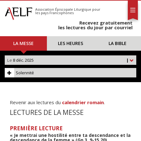
L'AELF
S'abonner
Association Épiscopale Liturgique
pour
les pays Francophones
Calendrier
Recevez gratuitement
Contact
les lectures du jour par courriel
LA MESSE
LES HEURES
LA BIBLE
Le
8 déc. 2025
|
Solennité
Revenir aux lectures du
calendrier romain
.
LECTURES DE LA MESSE
PREMIÈRE LECTURE
« Je mettrai une hostilité entre ta descendance et la
descendance de la femme » (Gn 3, 9-15.20)