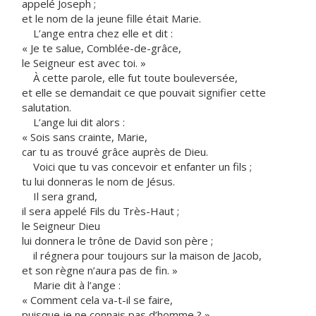
appelé Joseph ;
et le nom de la jeune fille était Marie.
L’ange entra chez elle et dit :
« Je te salue, Comblée-de-grâce,
le Seigneur est avec toi. »
À cette parole, elle fut toute bouleversée,
et elle se demandait ce que pouvait signifier cette
salutation.
L’ange lui dit alors :
« Sois sans crainte, Marie,
car tu as trouvé grâce auprès de Dieu.
Voici que tu vas concevoir et enfanter un fils ;
tu lui donneras le nom de Jésus.
Il sera grand,
il sera appelé Fils du Très-Haut ;
le Seigneur Dieu
lui donnera le trône de David son père ;
il régnera pour toujours sur la maison de Jacob,
et son règne n’aura pas de fin. »
Marie dit à l’ange :
« Comment cela va-t-il se faire,
puisque je ne connais pas d’homme ? »