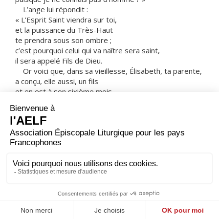
L’ange lui répondit :
« L’Esprit Saint viendra sur toi,
et la puissance du Très-Haut
te prendra sous son ombre ;
c’est pourquoi celui qui va naître sera saint,
il sera appelé Fils de Dieu.
Or voici que, dans sa vieillesse, Élisabeth, ta parente,
a conçu, elle aussi, un fils
et en est à son sixième mois,
alors qu’on l’appelait la femme stérile.
Car rien n’est impossible à Dieu. »
Marie dit alors :
« Voici la servante du Seigneur ;
que tout m’advienne selon ta parole. »
Alors l’ange la quitta.
– Acclamons la Parole de Dieu.