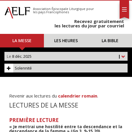
L'AELF
S'abonner
Association Épiscopale Liturgique
pour
les pays Francophones
Calendrier
Recevez gratuitement
Contact
les lectures du jour par courriel
LA MESSE
LES HEURES
LA BIBLE
Le
8 déc. 2025
|
Solennité
Revenir aux lectures du
calendrier romain
.
LECTURES DE LA MESSE
PREMIÈRE LECTURE
« Je mettrai une hostilité entre ta descendance et la
descendance de la femme » (Gn 3, 9-15.20)