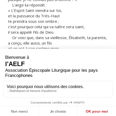
L’ange lui répondit :
« L’Esprit Saint viendra sur toi,
et la puissance du Très-Haut
te prendra sous son ombre ;
c’est pourquoi celui qui va naître sera saint,
il sera appelé Fils de Dieu.
Or voici que, dans sa vieillesse, Élisabeth, ta parente,
a conçu, elle aussi, un fils
et en est à son sixième mois,
alors qu’on l’appelait la femme stérile.
Car rien n’est impossible à Dieu. »
Marie dit alors :
« Voici la servante du Seigneur ;
que tout m’advienne selon ta parole. »
Alors l’ange la quitta.
– Acclamons la Parole de Dieu.