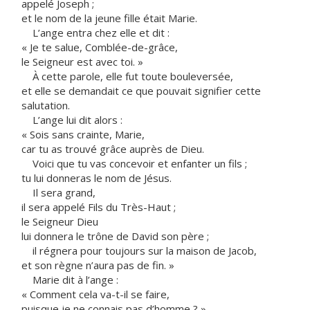
appelé Joseph ;
et le nom de la jeune fille était Marie.
L’ange entra chez elle et dit :
« Je te salue, Comblée-de-grâce,
le Seigneur est avec toi. »
À cette parole, elle fut toute bouleversée,
et elle se demandait ce que pouvait signifier cette
salutation.
L’ange lui dit alors :
« Sois sans crainte, Marie,
car tu as trouvé grâce auprès de Dieu.
Voici que tu vas concevoir et enfanter un fils ;
tu lui donneras le nom de Jésus.
Il sera grand,
il sera appelé Fils du Très-Haut ;
le Seigneur Dieu
lui donnera le trône de David son père ;
il régnera pour toujours sur la maison de Jacob,
et son règne n’aura pas de fin. »
Marie dit à l’ange :
« Comment cela va-t-il se faire,
puisque je ne connais pas d’homme ? »