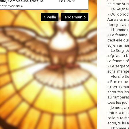
salue, Comblée-de-grâce, le
Lc 1, 26-38
et je me suis
 est avec toi »
Le Seigneur
« Qui donc t’
veille
lendemain
Aurais-tu ma
dont je t’ava
L’homme ré
« La femme 
c’est elle qu
et j’en ai ma
Le Seigneur
« Qu’as-tu fai
La femme ré
« Le serpent
et j’ai mangé
Alors le Sei
« Parce que t
tu seras ma
et toutes le
Tu ramperas 
tous les jour
Je mettrai u
entre ta de
celle-ci te me
et toi, tu lui
L’homme appe