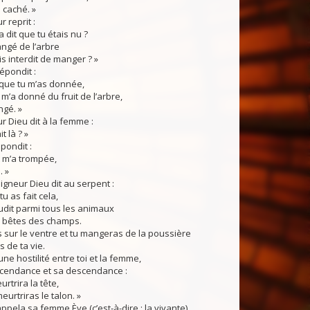
 caché. »
 reprit :
a dit que tu étais nu ?
ngé de l’arbre
is interdit de manger ? »
pondit :
que tu m’as donnée,
i m’a donné du fruit de l’arbre,
ngé. »
 Dieu dit à la femme :
t là ? »
pondit :
 m’a trompée,
. »
gneur Dieu dit au serpent :
u as fait cela,
udit parmi tous les animaux
s bêtes des champs.
sur le ventre et tu mangeras de la poussière
s de ta vie.
ne hostilité entre toi et la femme,
scendance et sa descendance :
urtrira la tête,
 meurtriras le talon. »
la sa femme Ève (c’est-à-dire : la vivante),