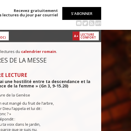
Recevez gratuitement
S'ABONNER
s lectures du jour par courriel
API
LECTURE
A+
DOC)
CONFORT
 lectures du
calendrier romain
.
ES DE LA MESSE
E LECTURE
ai une hostilité entre ta descendance et la
e de la femme » (Gn 3, 9-15.20)
ivre de la Genèse
eut mangé du fruit de l’arbre,
ieu l’appela et lui dit :
onc ? »
pondit :
u ta voix dans le jardin,
r parce que je suis nu,