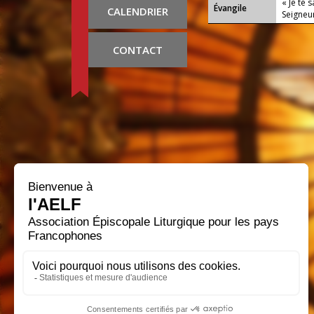
« Je te 
Évangile
CALENDRIER
Seigneur
CONTACT