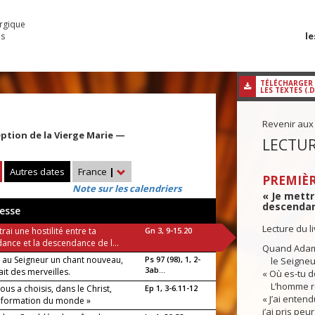
urgique
le
es
TÉLÉCHARGER
LES TEXTES (.
Revenir aux
tion de la Vierge Marie —
LECTUR
Autres dates
France
|
PREMIÈR
Note sur les calendriers
« Je mettr
descendanc
esse
Lecture du l
trai une hostilité entre ta
Gn 3, 9-15.20
ance et la descendance de l...
Quand Adam 
 au Seigneur un chant nouveau,
Ps 97 (98), 1, 2-
le Seigneur D
3ab...
fait des merveilles.
« Où es-tu d
L’homme ré
ous a choisis, dans le Christ,
Ep 1, 3-6.11-12
« J’ai entend
a formation du monde »
j’ai pris peu