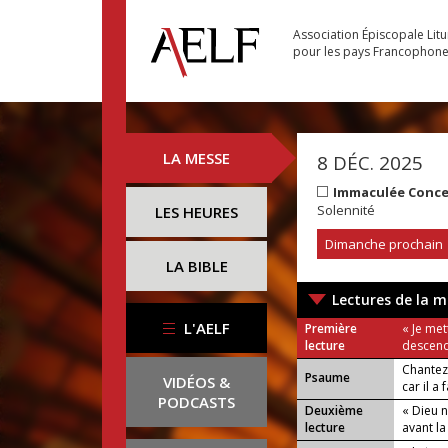
Association Épiscopale Lit
pour les pays Francophon
LA MESSE
8 DÉC. 2025
Immaculée Concep
Solennité
LES HEURES
Dimanche prochain
LA BIBLE
Lectures de la m
L'AELF
Première
« Je met
lecture
descend
Chantez
Psaume
VIDÉOS &
car il a 
PODCASTS
Deuxième
« Dieu n
lecture
avant l