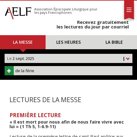
L'AELF
S'abonner
Association Épiscopale Liturgique
pour
les pays Francophones
Calendrier
Recevez gratuitement
Contact
les lectures du jour par courriel
LA MESSE
LES HEURES
LA BIBLE
Le
2 sept. 2025
|
de la férie
LECTURES DE LA MESSE
PREMIÈRE LECTURE
« Il est mort pour nous afin de nous faire vivre avec
lui » (1 Th 5, 1-6.9-11)
Lecture de la première lettre de saint Paul apôtre aux