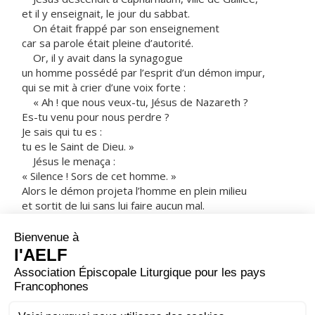
et il y enseignait, le jour du sabbat.
On était frappé par son enseignement
car sa parole était pleine d’autorité.
Or, il y avait dans la synagogue
un homme possédé par l’esprit d’un démon impur,
qui se mit à crier d’une voix forte :
« Ah ! que nous veux-tu, Jésus de Nazareth ?
Es-tu venu pour nous perdre ?
Je sais qui tu es :
tu es le Saint de Dieu. »
Jésus le menaça :
« Silence ! Sors de cet homme. »
Alors le démon projeta l’homme en plein milieu
et sortit de lui sans lui faire aucun mal.
Tous furent saisis d’effroi et ils se disaient entre eux :
« Quelle est cette parole ?
Il commande avec autorité et puissance
aux esprits impurs,
et ils sortent ! »
Et la réputation de Jésus se propageait dans toute la
région.