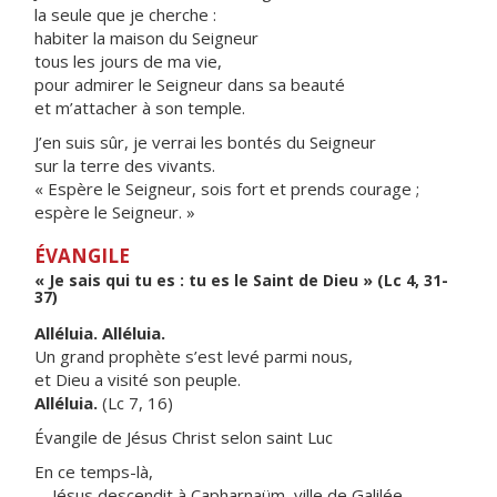
la seule que je cherche :
habiter la maison du Seigneur
tous les jours de ma vie,
pour admirer le Seigneur dans sa beauté
et m’attacher à son temple.
J’en suis sûr, je verrai les bontés du Seigneur
sur la terre des vivants.
« Espère le Seigneur, sois fort et prends courage ;
espère le Seigneur. »
ÉVANGILE
« Je sais qui tu es : tu es le Saint de Dieu » (Lc 4, 31-
37)
Alléluia. Alléluia.
Un grand prophète s’est levé parmi nous,
et Dieu a visité son peuple.
Alléluia.
(Lc 7, 16)
Évangile de Jésus Christ selon saint Luc
En ce temps-là,
Jésus descendit à Capharnaüm, ville de Galilée,