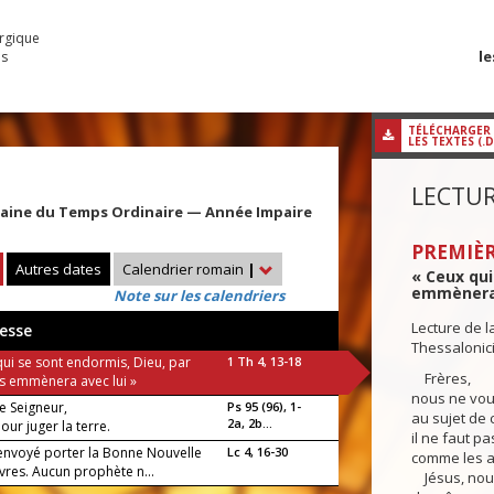
urgique
le
es
TÉLÉCHARGER
LES TEXTES (.
LECTUR
maine du Temps Ordinaire — Année Impaire
PREMIÈR
Autres dates
Calendrier romain
|
« Ceux qui
emmènera a
Note sur les calendriers
Lecture de l
esse
Thessalonic
qui se sont endormis, Dieu, par
1 Th 4, 13-18
Frères,
es emmènera avec lui »
nous ne voul
 le Seigneur,
Ps 95 (96), 1-
au sujet de 
2a, 2b...
pour juger la terre.
il ne faut p
a envoyé porter la Bonne Nouvelle
Lc 4, 16-30
comme les au
vres. Aucun prophète n...
Jésus, nous 