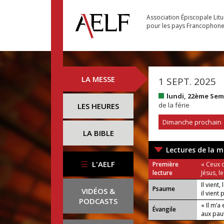
Association Épiscopale Lit
pour les pays Francophon
LA MESSE
1 SEPT. 2025
lundi, 22ème Se
de la férie
LES HEURES
Dimanche prochain
LA BIBLE
Lectures de la m
L'AELF
Première
« Ceux 
lecture
Jésus, l
Il vient,
Psaume
VIDÉOS &
il vient 
PODCASTS
« Il m’
Évangile
aux pau