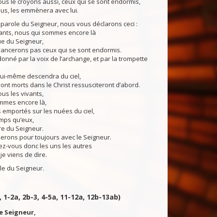
us le croyons aussi, ceux qui se sont endormis,
sus, les emmènera avec lui.
parole du Seigneur, nous vous déclarons ceci :
vants, nous qui sommes encore là
ue du Seigneur,
ancerons pas ceux qui se sont endormis.
nné par la voix de l’archange, et par la trompette
lui-même descendra du ciel,
sont morts dans le Christ ressusciteront d’abord.
us les vivants,
mmes encore là,
emportés sur les nuées du ciel,
mps qu’eux,
re du Seigneur.
serons pour toujours avec le Seigneur.
-vous donc les uns les autres
je viens de dire.
du Seigneur.
, 1-2a, 2b-3, 4-5a, 11-12a, 12b-13ab)
 le Seigneur,