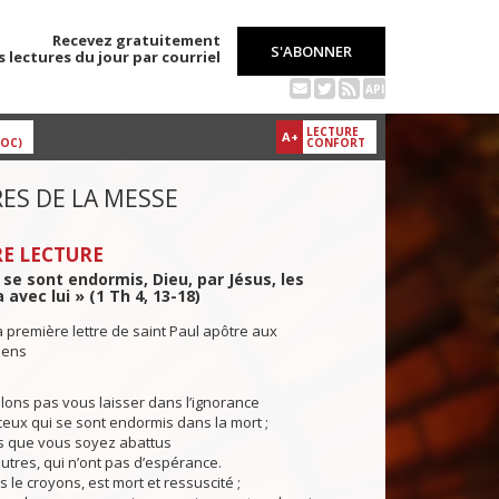
Recevez gratuitement
S'ABONNER
s lectures du jour par courriel
API
LECTURE
A+
DOC)
CONFORT
ES DE LA MESSE
E LECTURE
 se sont endormis, Dieu, par Jésus, les
vec lui » (1 Th 4, 13-18)
a première lettre de saint Paul apôtre aux
iens
ons pas vous laisser dans l’ignorance
ceux qui se sont endormis dans la mort ;
as que vous soyez abattus
tres, qui n’ont pas d’espérance.
le croyons, est mort et ressuscité ;