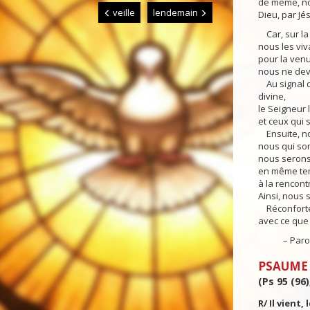
de même, no
veille
lendemain
Dieu, par Jé
Car, sur la 
nous les vi
pour la ven
nous ne dev
Au signal do
divine,
le Seigneur 
et ceux qui 
Ensuite, no
nous qui so
nous serons 
en même te
à la rencont
Ainsi, nous 
Réconfortez
avec ce que 
– Parole 
PSAUME
(Ps 95 (96)
R/ Il vient,