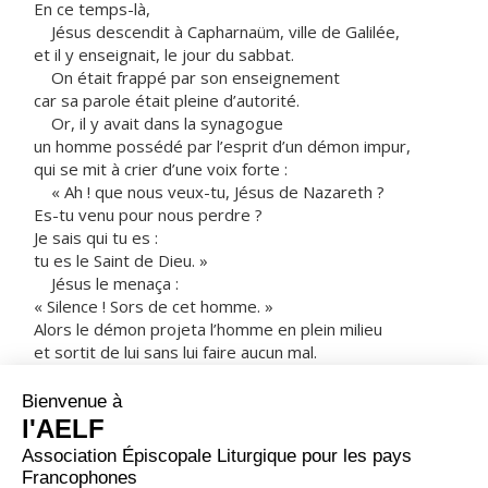
En ce temps-là,
Jésus descendit à Capharnaüm, ville de Galilée,
et il y enseignait, le jour du sabbat.
On était frappé par son enseignement
car sa parole était pleine d’autorité.
Or, il y avait dans la synagogue
un homme possédé par l’esprit d’un démon impur,
qui se mit à crier d’une voix forte :
« Ah ! que nous veux-tu, Jésus de Nazareth ?
Es-tu venu pour nous perdre ?
Je sais qui tu es :
tu es le Saint de Dieu. »
Jésus le menaça :
« Silence ! Sors de cet homme. »
Alors le démon projeta l’homme en plein milieu
et sortit de lui sans lui faire aucun mal.
Tous furent saisis d’effroi et ils se disaient entre eux :
« Quelle est cette parole ?
Il commande avec autorité et puissance
aux esprits impurs,
et ils sortent ! »