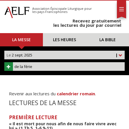
L'AELF
S'abonner
Association Épiscopale Liturgique
pour
les pays Francophones
Calendrier
Recevez gratuitement
Contact
les lectures du jour par courriel
LA MESSE
LES HEURES
LA BIBLE
Le
2 sept. 2025
|
de la férie
Revenir aux lectures du
calendrier romain
.
LECTURES DE LA MESSE
PREMIÈRE LECTURE
« Il est mort pour nous afin de nous faire vivre avec
lui » (1 Th 5, 1-6.9-11)