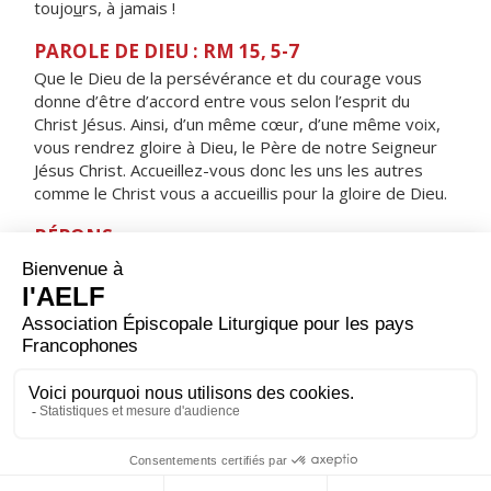
toujo
u
rs, à jamais !
PAROLE DE DIEU : RM 15, 5-7
Que le Dieu de la persévérance et du courage vous
donne d’être d’accord entre vous selon l’esprit du
Christ Jésus. Ainsi, d’un même cœur, d’une même voix,
vous rendrez gloire à Dieu, le Père de notre Seigneur
Jésus Christ. Accueillez-vous donc les uns les autres
comme le Christ vous a accueillis pour la gloire de Dieu.
RÉPONS
V/ Le Seigneur aime son peuple,
il donne aux humbles l’éclat de la victoire.
ORAISON
Seigneur, foyer brûlant de charité, accorde-nous une
telle ferveur que nous soyons capables de t’aimer plus
que tout et d’aimer nos frères à cause de toi. Par Jésus,
le Christ, notre Seigneur. Amen.