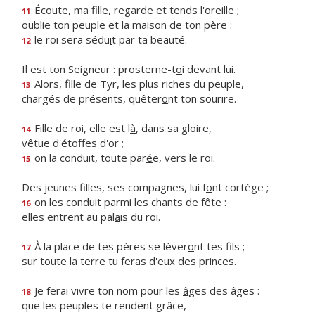
Écoute, ma fille, reg
a
rde et tends l'oreille ;
11
oublie ton peuple et la mais
o
n de ton père :
le roi sera sédu
i
t par ta beauté.
12
Il est ton Seigneur : prosterne-t
o
i devant lui.
Alors, fille de Tyr, les plus r
i
ches du peuple,
13
chargés de présents, quêter
o
nt ton sourire.
Fille de roi, elle est l
à
, dans sa gloire,
14
vêtue d'ét
o
ffes d'or ;
on la conduit, toute par
é
e, vers le roi.
15
Des jeunes filles, ses compagnes, lui f
o
nt cortège ;
on les conduit parmi les ch
a
nts de fête :
16
elles entrent au pal
a
is du roi.
À la place de tes pères se lèver
o
nt tes fils ;
17
sur toute la terre tu feras d'e
u
x des princes.
Je ferai vivre ton nom pour les
â
ges des âges :
18
que les peuples te rendent grâce,