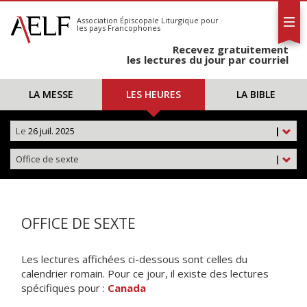
L'AELF
S'abonner
Association Épiscopale Liturgique
pour
les pays Francophones
Calendrier
Recevez gratuitement
Contact
les lectures du jour par courriel
LA MESSE
LES HEURES
LA BIBLE
Le
26 juil. 2025
|
Office de sexte
|
OFFICE DE SEXTE
Les lectures affichées ci-dessous sont celles du
calendrier romain. Pour ce jour, il existe des lectures
spécifiques pour :
Canada