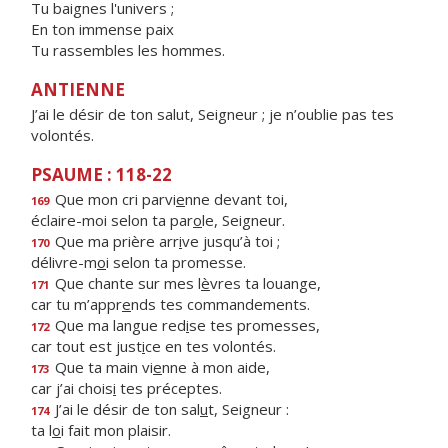
Tu baignes l'univers ;
En ton immense paix
Tu rassembles les hommes.
ANTIENNE
J’ai le désir de ton salut, Seigneur ; je n’oublie pas tes
volontés.
PSAUME : 118-22
Que mon cri parvi
e
nne devant toi,
169
éclaire-moi selon ta par
o
le, Seigneur.
Que ma prière arr
i
ve jusqu’à toi ;
170
délivre-m
o
i selon ta promesse.
Que chante sur mes l
è
vres ta louange,
171
car tu m’appr
e
nds tes commandements.
Que ma langue red
i
se tes promesses,
172
car tout est just
i
ce en tes volontés.
Que ta main vi
e
nne à mon aide,
173
car j’ai chois
i
tes préceptes.
J’ai le désir de ton sal
u
t, Seigneur :
174
ta l
o
i fait mon plaisir.