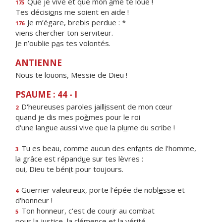
Que je vive et que mon
â
me te loue !
175
Tes décisi
o
ns me soient en aide !
Je m’égare, breb
i
s perdue : *
176
viens chercher ton serviteur.
Je n’oublie p
a
s tes volontés.
ANTIENNE
Nous te louons, Messie de Dieu !
PSAUME : 44 - I
D'heureuses paroles jaill
i
ssent de mon cœur
2
quand je dis mes po
è
mes pour le roi
d'une langue aussi vive que la pl
u
me du scribe !
Tu es beau, comme aucun des enf
a
nts de l'homme,
3
la grâce est répand
u
e sur tes lèvres :
oui, Dieu te bén
i
t pour toujours.
Guerrier valeureux, porte l'épée de nobl
e
sse et
4
d'honneur !
Ton honneur, c'est de cour
i
r au combat
5
pour la justice, la clém
e
nce et la vérité.