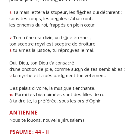
Ta main jettera la stupeur, les fl
è
ches qui déchirent ;
6
sous tes coups, les pe
u
ples s'abattront,
les ennemis du roi, frapp
é
s en plein cœur.
Ton trône est divin, un tr
ô
ne éternel ;
7
ton sceptre royal est sc
e
ptre de droiture :
tu aimes la justice, tu répro
u
ves le mal.
8
Oui, Dieu, ton Die
u
t'a consacré
d'une onction de joie, comme auc
u
n de tes semblables ;
la myrrhe et l'aloès parf
u
ment ton vêtement.
9
Des palais d'ivoire, la mus
i
que t'enchante.
Parmi tes bien-aimées sont des f
lles de roi ;
10
à ta droite, la préférée, sous les
o
rs d'Ophir.
ANTIENNE
Nous te louons, nouvelle Jérusalem !
PSAUME : 44 - II