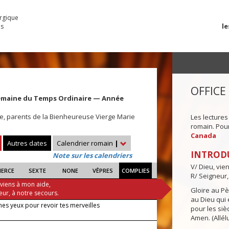
urgique
le
es
OFFICE
emaine du Temps Ordinaire — Année
ne, parents de la Bienheureuse Vierge Marie
Les lectures
romain. Pour 
Canada
Autres dates
Calendrier romain
|
INTROD
Note sur les calendriers
V/ Dieu, vie
IERCE
SEXTE
NONE
VÊPRES
COMPLIES
R/ Seigneur,
 viens à mon aide,
Gloire au Pèr
eur, à notre secours.
au Dieu qui e
es yeux pour revoir tes merveilles
pour les siè
Amen. (Allélu