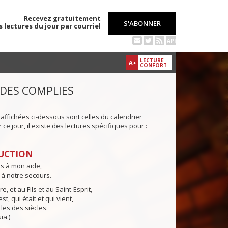
Recevez gratuitement
S'ABONNER
s lectures du jour par courriel
API
LECTURE
A+
CONFORT
 DES COMPLIES
 affichées ci-dessous sont celles du calendrier
ce jour, il existe des lectures spécifiques pour :
UCTION
ns à mon aide,
 à notre secours.
e, et au Fils et au Saint-Esprit,
st, qui était et qui vient,
cles des siècles.
ia.)