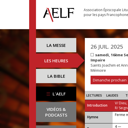
Association Épiscopale Lit
pour les pays Francophon
LA MESSE
26 JUIL. 2025
samedi, 16ème S
Impaire
LES HEURES
Saints Joachim et An
Mémoire
LA BIBLE
Dimanche prochain
L'AELF
LECTURES
LAUDES
T
V/ Dieu,
Introduction
R/ Seign
VIDÉOS &
PODCASTS
Ferme m
...
Hymne
4 —