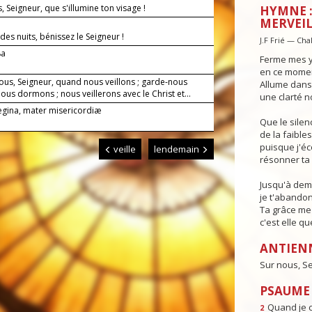
, Seigneur, que s'illumine ton visage !
HYMNE :
MERVEIL
des nuits, bénissez le Seigneur !
J.F Frié — Cha
8a
Ferme mes y
en ce moment
ous, Seigneur, quand nous veillons ; garde-nous
Allume dans 
us dormons ; nous veillerons avec le Christ et...
une clarté n
Regina, mater misericordiæ
Que le sile
de la faible
puisque j'é
veille
lendemain
résonner ta 
Jusqu'à dema
je t'abandon
Ta grâce me 
c'est elle qu
ANTIEN
Sur nous, Se
PSAUME 
Quand je c
2