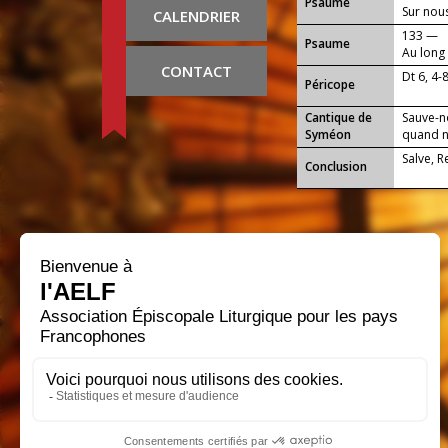
Psaume
Sur nous
CALENDRIER
133 —
Psaume
Au long 
CONTACT
Dt 6, 4-
Péricope
Cantique de
Sauve-n
Syméon
quand no
Salve, 
Conclusion