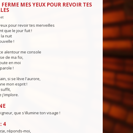
 FERME MES YEUX POUR REVOIR TES
LES
let
eux pour revoir tes merveilles
 que le jour fuit !
la nuit
ouvelle !
nce alentour me console
sse de ma foi,
coute en moi
parole !
in, si se lève l'aurore,
ne mon esprit !
suffit,
e j'implore.
NE
igneur, que s'illumine ton visage !
: 4
r
i
e, réponds-moi,