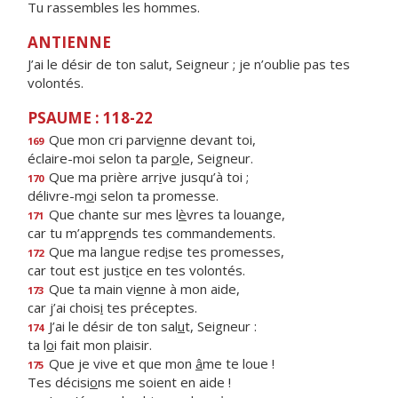
Tu rassembles les hommes.
ANTIENNE
J’ai le désir de ton salut, Seigneur ; je n’oublie pas tes
volontés.
PSAUME : 118-22
Que mon cri parvi
e
nne devant toi,
169
éclaire-moi selon ta par
o
le, Seigneur.
Que ma prière arr
i
ve jusqu’à toi ;
170
délivre-m
o
i selon ta promesse.
Que chante sur mes l
è
vres ta louange,
171
car tu m’appr
e
nds tes commandements.
Que ma langue red
i
se tes promesses,
172
car tout est just
i
ce en tes volontés.
Que ta main vi
e
nne à mon aide,
173
car j’ai chois
i
tes préceptes.
J’ai le désir de ton sal
u
t, Seigneur :
174
ta l
o
i fait mon plaisir.
Que je vive et que mon
â
me te loue !
175
Tes décisi
o
ns me soient en aide !