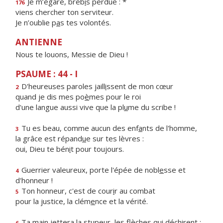
Je m’égare, breb
i
s perdue : *
176
viens chercher ton serviteur.
Je n’oublie p
a
s tes volontés.
ANTIENNE
Nous te louons, Messie de Dieu !
PSAUME : 44 - I
D'heureuses paroles jaill
i
ssent de mon cœur
2
quand je dis mes po
è
mes pour le roi
d'une langue aussi vive que la pl
u
me du scribe !
Tu es beau, comme aucun des enf
a
nts de l'homme,
3
la grâce est répand
u
e sur tes lèvres :
oui, Dieu te bén
i
t pour toujours.
Guerrier valeureux, porte l'épée de nobl
e
sse et
4
d'honneur !
Ton honneur, c'est de cour
i
r au combat
5
pour la justice, la clém
e
nce et la vérité.
Ta main jettera la stupeur, les fl
è
ches qui déchirent ;
6