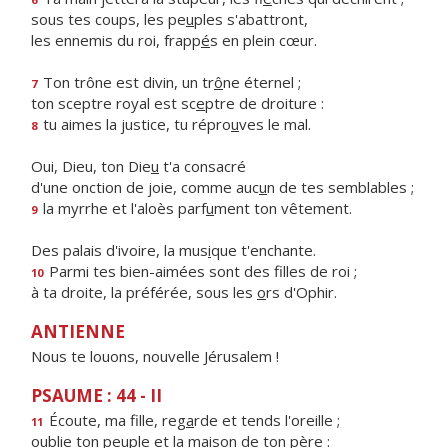
sous tes coups, les pe
u
ples s'abattront,
les ennemis du roi, frapp
é
s en plein cœur.
Ton trône est divin, un tr
ô
ne éternel ;
7
ton sceptre royal est sc
e
ptre de droiture :
tu aimes la justice, tu répro
u
ves le mal.
8
Oui, Dieu, ton Die
u
t'a consacré
d'une onction de joie, comme auc
u
n de tes semblables ;
la myrrhe et l'aloès parf
u
ment ton vêtement.
9
Des palais d'ivoire, la mus
i
que t'enchante.
Parmi tes bien-aimées sont des f
lles de roi ;
10
à ta droite, la préférée, sous les
o
rs d'Ophir.
ANTIENNE
Nous te louons, nouvelle Jérusalem !
PSAUME : 44 - II
Écoute, ma fille, reg
a
rde et tends l'oreille ;
11
oublie ton peuple et la mais
o
n de ton père :