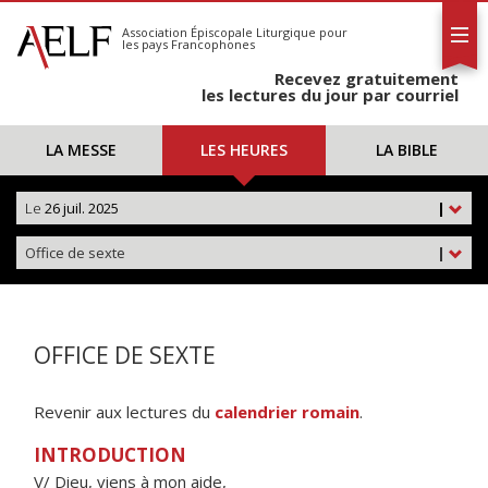
L'AELF
S'abonner
Association Épiscopale Liturgique
pour
les pays Francophones
Calendrier
Recevez gratuitement
Contact
les lectures du jour par courriel
LA MESSE
LES HEURES
LA BIBLE
Le
26 juil. 2025
|
Office de sexte
|
OFFICE DE SEXTE
Revenir aux lectures du
calendrier romain
.
INTRODUCTION
V/ Dieu, viens à mon aide,