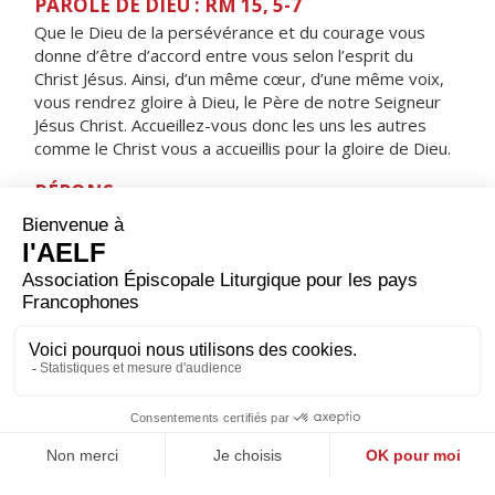
PAROLE DE DIEU : RM 15, 5-7
Que le Dieu de la persévérance et du courage vous
donne d’être d’accord entre vous selon l’esprit du
Christ Jésus. Ainsi, d’un même cœur, d’une même voix,
vous rendrez gloire à Dieu, le Père de notre Seigneur
Jésus Christ. Accueillez-vous donc les uns les autres
comme le Christ vous a accueillis pour la gloire de Dieu.
RÉPONS
V/ Le Seigneur aime son peuple,
il donne aux humbles l’éclat de la victoire.
ORAISON
Seigneur, foyer brûlant de charité, accorde-nous une
telle ferveur que nous soyons capables de t’aimer plus
que tout et d’aimer nos frères à cause de toi. Par Jésus,
le Christ, notre Seigneur. Amen.