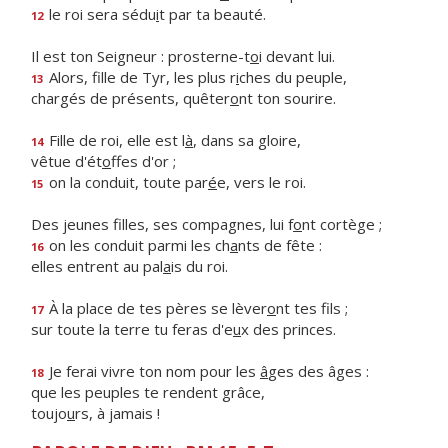
le roi sera sédu
i
t par ta beauté.
12
Il est ton Seigneur : prosterne-t
o
i devant lui.
Alors, fille de Tyr, les plus r
i
ches du peuple,
13
chargés de présents, quêter
o
nt ton sourire.
Fille de roi, elle est l
à
, dans sa gloire,
14
vêtue d'ét
o
ffes d'or ;
on la conduit, toute par
é
e, vers le roi.
15
Des jeunes filles, ses compagnes, lui f
o
nt cortège ;
on les conduit parmi les ch
a
nts de fête :
16
elles entrent au pal
a
is du roi.
À la place de tes pères se lèver
o
nt tes fils ;
17
sur toute la terre tu feras d'e
u
x des princes.
Je ferai vivre ton nom pour les
â
ges des âges :
18
que les peuples te rendent grâce,
toujo
u
rs, à jamais !