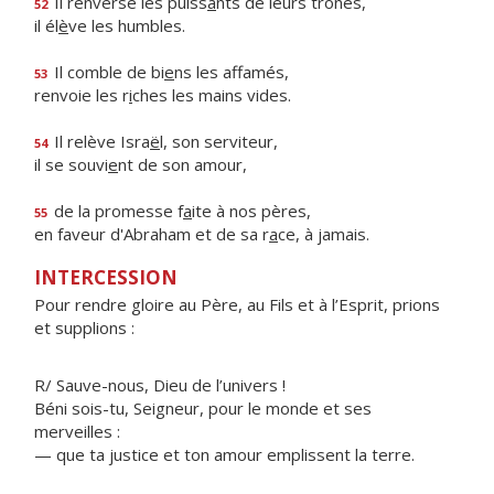
Il renverse les puiss
a
nts de leurs trônes,
52
il él
è
ve les humbles.
Il comble de bi
e
ns les affamés,
53
renvoie les r
i
ches les mains vides.
Il relève Isra
ë
l, son serviteur,
54
il se souvi
e
nt de son amour,
de la promesse f
a
ite à nos pères,
55
en faveur d'Abraham et de sa r
a
ce, à jamais.
INTERCESSION
Pour rendre gloire au Père, au Fils et à l’Esprit, prions
et supplions :
R/ Sauve-nous, Dieu de l’univers !
Béni sois-tu, Seigneur, pour le monde et ses
merveilles :
— que ta justice et ton amour emplissent la terre.