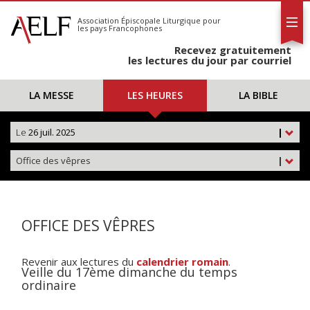
L'AELF
S'abonner
Association Épiscopale Liturgique
pour
les pays Francophones
Calendrier
Recevez gratuitement
Contact
les lectures du jour par courriel
LA MESSE
LES HEURES
LA BIBLE
Le
26 juil. 2025
|
Office des vêpres
|
OFFICE DES VÊPRES
Revenir aux lectures du
calendrier romain
.
Veille du 17ème dimanche du temps
ordinaire