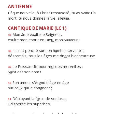
ANTIENNE
Pâque nouvelle, ô Christ ressuscité, tu as vaincu la
mort, tu nous donnes la vie, alléluia.
CANTIQUE DE MARIE (LC 1)
Mon âme ex
a
lte le Seigneur,
47
exulte mon esprit en Die
u
, mon Sauveur !
Il s'est penché sur son h
u
mble servante ;
48
désormais, tous les âges me dir
o
nt bienheureuse.
Le Puissant fit pour m
o
i des merveilles ;
49
S
a
int est son nom !
Son amour s'ét
e
nd d'âge en âge
50
sur ce
u
x qui le craignent ;
Déployant la f
o
rce de son bras,
51
il disp
e
rse les superbes.