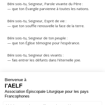
Béni sois-tu, Seigneur, Parole vivante du Père :
— que ton Évangile parvienne à toutes les nations.
Béni sois-tu, Seigneur, Esprit de vie :
— que ton souffle renouvelle la face de la terre.
Béni sois-tu, Seigneur de ton peuple :
— que ton Église témoigne pour l’espérance.
Béni sois-tu, Seigneur des vivants :
— fais entrer les défunts dans l’éternelle joie.
NOTRE PÈRE
ORAISON
Tu protèges, Seigneur, ceux qui comptent sur toi ; sans
toi rien n'est fort et rien n'est saint : multiplie pour nous
les gestes de miséricorde afin que, sous ta conduite,