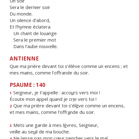
Un soir
Sera le dernier soir
Du monde.
Un silence d’abord,
Et l’hymne éclatera.
Un chant de louange
Sera le premier mot
Dans l’aube nouvelle.
ANTIENNE
Que ma prière devant toi s’élève comme un encens ; et
mes mains, comme l’offrande du soir.
PSAUME : 140
Seigneur, je t’appelle : acco
u
rs vers moi !
1
Écoute mon appel quand je cr
i
e vers toi !
Que ma prière devant toi s’él
è
ve comme un encens,
2
et mes mains, comme l’offr
a
nde du soir.
Mets une garde à mes l
è
vres, Seigneur,
3
veille au se
u
il de ma bouche.
Ne laisse pas mon cœur pench
e
r vers le mal
4