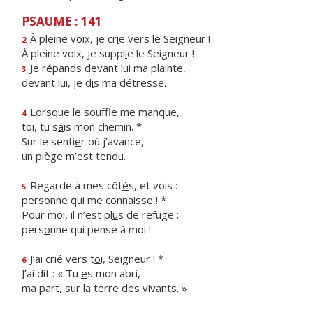
PSAUME : 141
À pleine voix, je cr
i
e vers le Seigneur !
2
À pleine voix, je suppl
i
e le Seigneur !
Je répands devant lu
i
ma plainte,
3
devant lui, je d
i
s ma détresse.
Lorsque le so
u
ffle me manque,
4
toi, tu s
a
is mon chemin. *
Sur le senti
e
r où j’avance,
un pi
è
ge m’est tendu.
Regarde à mes côt
é
s, et vois :
5
pers
o
nne qui me connaisse ! *
Pour moi, il n’est pl
u
s de refuge :
pers
o
nne qui pense à moi !
J’ai crié vers t
o
i, Seigneur ! *
6
J’ai dit : « Tu
e
s mon abri,
ma part, sur la t
e
rre des vivants. »