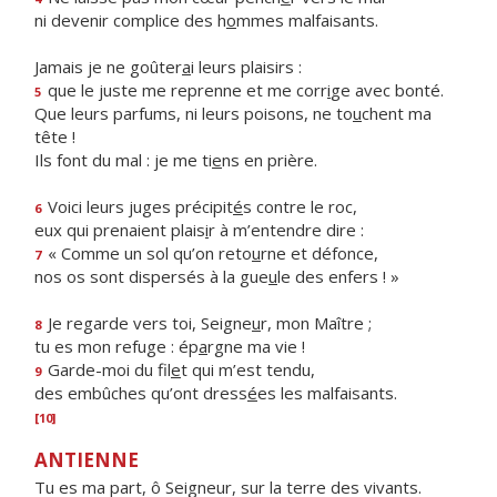
ni devenir complice des h
o
mmes malfaisants.
Jamais je ne goûter
a
i leurs plaisirs :
que le juste me reprenne et me corr
i
ge avec bonté.
5
Que leurs parfums, ni leurs poisons, ne to
u
chent ma
tête !
Ils font du mal : je me ti
e
ns en prière.
Voici leurs juges précipit
é
s contre le roc,
6
eux qui prenaient plais
i
r à m’entendre dire :
« Comme un sol qu’on reto
u
rne et défonce,
7
nos os sont dispersés à la gue
u
le des enfers ! »
Je regarde vers toi, Seigne
u
r, mon Maître ;
8
tu es mon refuge : ép
a
rgne ma vie !
Garde-moi du fil
e
t qui m’est tendu,
9
des embûches qu’ont dress
é
es les malfaisants.
[10]
ANTIENNE
Tu es ma part, ô Seigneur, sur la terre des vivants.