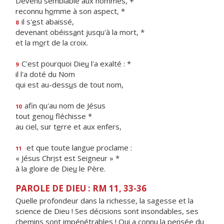
Devenu semblable aux hommes, +
reconnu h
o
mme à son aspect, *
il s'
e
st abaissé,
8
devenant obéiss
a
nt jusqu'à la mort, *
et la m
o
rt de la croix.
C'est pourquoi Die
u
l'a exalté : *
9
il l'a doté du Nom
qui est au-dess
u
s de tout nom,
afin qu'au nom de Jésus
10
tout geno
u
fléchisse *
au ciel, sur t
e
rre et aux enfers,
et que toute langue proclame :
11
« Jésus Chr
i
st est Seigneur » *
à la gloire de Die
u
le Père.
PAROLE DE DIEU : RM 11, 33-36
Quelle profondeur dans la richesse, la sagesse et la
science de Dieu ! Ses décisions sont insondables, ses
chemins sont impénétrables ! Qui a connu la pensée du