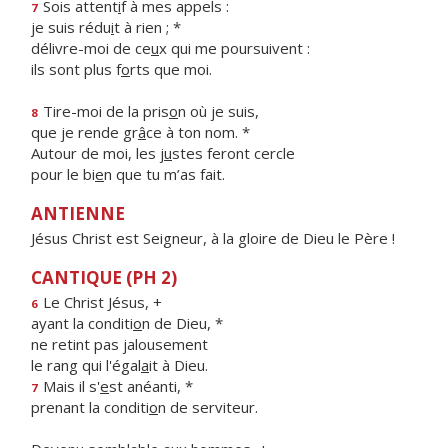
Sois attent
i
f à mes appels :
7
je suis rédu
i
t à rien ; *
délivre-moi de ce
u
x qui me poursuivent :
ils sont plus f
o
rts que moi.
Tire-moi de la pris
o
n où je suis,
8
que je rende gr
â
ce à ton nom. *
Autour de moi, les j
u
stes feront cercle
pour le bi
e
n que tu m’as fait.
ANTIENNE
Jésus Christ est Seigneur, à la gloire de Dieu le Père !
CANTIQUE (PH 2)
Le Christ Jésus, +
6
ayant la conditi
o
n de Dieu, *
ne retint pas jalousement
le rang qui l'égal
a
it à Dieu.
Mais il s'
e
st anéanti, *
7
prenant la conditi
o
n de serviteur.