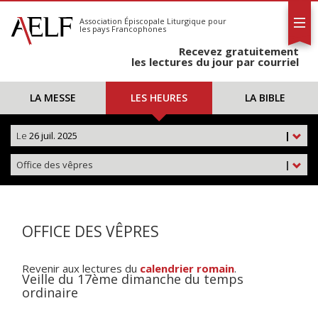
L'AELF
S'abonner
Association Épiscopale Liturgique
pour
les pays Francophones
Calendrier
Recevez gratuitement
Contact
les lectures du jour par courriel
LA MESSE
LES HEURES
LA BIBLE
Le
26 juil. 2025
|
Office des vêpres
|
OFFICE DES VÊPRES
Revenir aux lectures du
calendrier romain
.
Veille du 17ème dimanche du temps
ordinaire