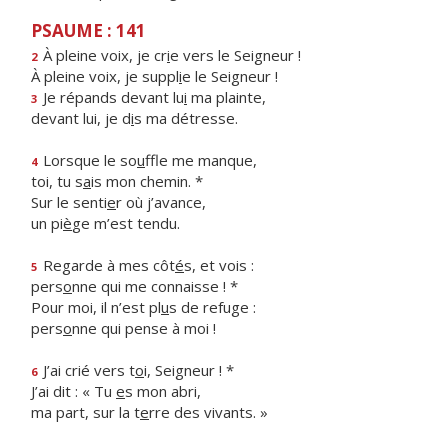
PSAUME : 141
À pleine voix, je cr
i
e vers le Seigneur !
2
À pleine voix, je suppl
i
e le Seigneur !
Je répands devant lu
i
ma plainte,
3
devant lui, je d
i
s ma détresse.
Lorsque le so
u
ffle me manque,
4
toi, tu s
a
is mon chemin. *
Sur le senti
e
r où j’avance,
un pi
è
ge m’est tendu.
Regarde à mes côt
é
s, et vois :
5
pers
o
nne qui me connaisse ! *
Pour moi, il n’est pl
u
s de refuge :
pers
o
nne qui pense à moi !
J’ai crié vers t
o
i, Seigneur ! *
6
J’ai dit : « Tu
e
s mon abri,
ma part, sur la t
e
rre des vivants. »