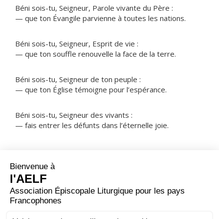
Béni sois-tu, Seigneur, Parole vivante du Père :
— que ton Évangile parvienne à toutes les nations.
Béni sois-tu, Seigneur, Esprit de vie :
— que ton souffle renouvelle la face de la terre.
Béni sois-tu, Seigneur de ton peuple :
— que ton Église témoigne pour l’espérance.
Béni sois-tu, Seigneur des vivants :
— fais entrer les défunts dans l’éternelle joie.
NOTRE PÈRE
ORAISON
Tu protèges, Seigneur, ceux qui comptent sur toi ; sans
toi rien n'est fort et rien n'est saint : multiplie pour nous
les gestes de miséricorde afin que, sous ta conduite,