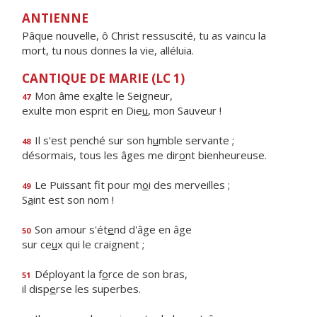
ANTIENNE
Pâque nouvelle, ô Christ ressuscité, tu as vaincu la
mort, tu nous donnes la vie, alléluia.
CANTIQUE DE MARIE (LC 1)
Mon âme ex
a
lte le Seigneur,
47
exulte mon esprit en Die
u
, mon Sauveur !
Il s'est penché sur son h
u
mble servante ;
48
désormais, tous les âges me dir
o
nt bienheureuse.
Le Puissant fit pour m
o
i des merveilles ;
49
S
a
int est son nom !
Son amour s'ét
e
nd d'âge en âge
50
sur ce
u
x qui le craignent ;
Déployant la f
o
rce de son bras,
51
il disp
e
rse les superbes.