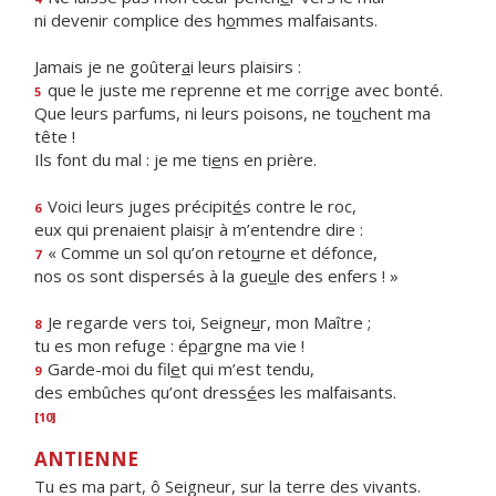
ni devenir complice des h
o
mmes malfaisants.
Jamais je ne goûter
a
i leurs plaisirs :
que le juste me reprenne et me corr
i
ge avec bonté.
5
Que leurs parfums, ni leurs poisons, ne to
u
chent ma
tête !
Ils font du mal : je me ti
e
ns en prière.
Voici leurs juges précipit
é
s contre le roc,
6
eux qui prenaient plais
i
r à m’entendre dire :
« Comme un sol qu’on reto
u
rne et défonce,
7
nos os sont dispersés à la gue
u
le des enfers ! »
Je regarde vers toi, Seigne
u
r, mon Maître ;
8
tu es mon refuge : ép
a
rgne ma vie !
Garde-moi du fil
e
t qui m’est tendu,
9
des embûches qu’ont dress
é
es les malfaisants.
[10]
ANTIENNE
Tu es ma part, ô Seigneur, sur la terre des vivants.