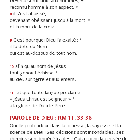
Devenu semblable aux hommes, +
reconnu h
o
mme à son aspect, *
il s'
e
st abaissé,
8
devenant obéiss
a
nt jusqu'à la mort, *
et la m
o
rt de la croix.
C'est pourquoi Die
u
l'a exalté : *
9
il l'a doté du Nom
qui est au-dess
u
s de tout nom,
afin qu'au nom de Jésus
10
tout geno
u
fléchisse *
au ciel, sur t
e
rre et aux enfers,
et que toute langue proclame :
11
« Jésus Chr
i
st est Seigneur » *
à la gloire de Die
u
le Père.
PAROLE DE DIEU : RM 11, 33-36
Quelle profondeur dans la richesse, la sagesse et la
science de Dieu ! Ses décisions sont insondables, ses
chemins sont impénétrables ! Qui a connu la pensée du