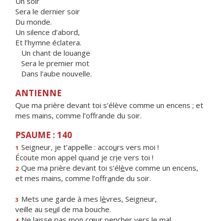
Un soir
Sera le dernier soir
Du monde.
Un silence d’abord,
Et l’hymne éclatera.
Un chant de louange
Sera le premier mot
Dans l’aube nouvelle.
ANTIENNE
Que ma prière devant toi s’élève comme un encens ; et
mes mains, comme l’offrande du soir.
PSAUME : 140
Seigneur, je t’appelle : acco
u
rs vers moi !
1
Écoute mon appel quand je cr
i
e vers toi !
Que ma prière devant toi s’él
è
ve comme un encens,
2
et mes mains, comme l’offr
a
nde du soir.
Mets une garde à mes l
è
vres, Seigneur,
3
veille au se
u
il de ma bouche.
Ne laisse pas mon cœur pench
e
r vers le mal
4