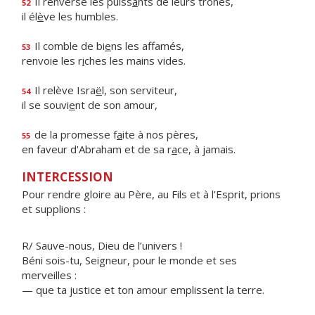
Il renverse les puiss
a
nts de leurs trônes,
52
il él
è
ve les humbles.
Il comble de bi
e
ns les affamés,
53
renvoie les r
i
ches les mains vides.
Il relève Isra
ë
l, son serviteur,
54
il se souvi
e
nt de son amour,
de la promesse f
a
ite à nos pères,
55
en faveur d'Abraham et de sa r
a
ce, à jamais.
INTERCESSION
Pour rendre gloire au Père, au Fils et à l’Esprit, prions
et supplions :
R/ Sauve-nous, Dieu de l’univers !
Béni sois-tu, Seigneur, pour le monde et ses
merveilles :
— que ta justice et ton amour emplissent la terre.