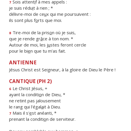
Sois attent
i
f à mes appels :
7
je suis rédu
i
t à rien ; *
délivre-moi de ce
u
x qui me poursuivent :
ils sont plus f
o
rts que moi.
Tire-moi de la pris
o
n où je suis,
8
que je rende gr
â
ce à ton nom. *
Autour de moi, les j
u
stes feront cercle
pour le bi
e
n que tu m’as fait.
ANTIENNE
Jésus Christ est Seigneur, à la gloire de Dieu le Père !
CANTIQUE (PH 2)
Le Christ Jésus, +
6
ayant la conditi
o
n de Dieu, *
ne retint pas jalousement
le rang qui l'égal
a
it à Dieu.
Mais il s'
e
st anéanti, *
7
prenant la conditi
o
n de serviteur.