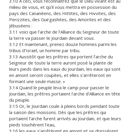
3.10 À ceci, vous reconnaîtrez que le Dieu vivant est au
milieu de vous, et qu’il vous mettra en possession du
pays des Cananéens, des Hittites, des Hivvites, des
Perizzites, des Guirgashites, des Amorites et des
Jébuséens :
3.11 voici que l’arche de l’Alliance du Seigneur de toute
la terre va passer le Jourdain devant vous.
3.12 Et maintenant, prenez douze hommes parmi les
tribus d’Israël, un homme par tribu.
3.13 Aussitôt que les prêtres qui portent l’arche du
Seigneur de toute la terre auront posé la plante de
leurs pieds dans les eaux du Jourdain, les eaux qui sont
en amont seront coupées, et elles s’arrêteront en
formant une seule masse. »
3.14 Quand le peuple leva le camp pour passer le
Jourdain, les prêtres portaient l’arche d’Alliance en tête
du peuple.
3.15 Or, le Jourdain coule à pleins bords pendant toute
la saison des moissons. Dès que les prêtres qui
portaient l’arche furent arrivés au Jourdain, et que leurs
pieds touchèrent l’eau,
3.16 les eaux s’arrêtèrent en amont et se dressèrent