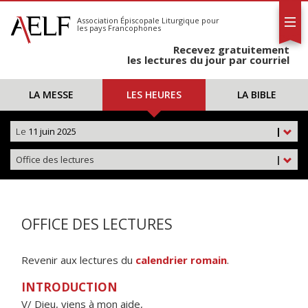
L'AELF
S'abonner
Association Épiscopale Liturgique
pour
les pays Francophones
Calendrier
Recevez gratuitement
Contact
les lectures du jour par courriel
LA MESSE
LES HEURES
LA BIBLE
Le
11 juin 2025
|
Office des lectures
|
OFFICE DES LECTURES
Revenir aux lectures du
calendrier romain
.
INTRODUCTION
V/ Dieu, viens à mon aide,