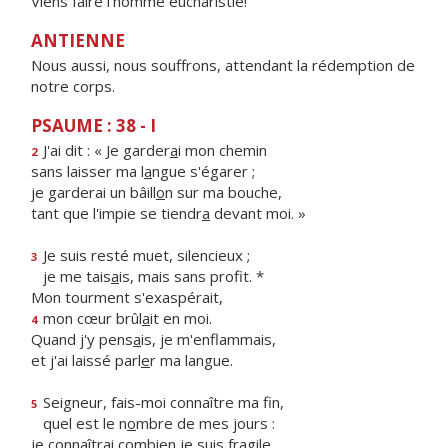
Viens faire l'homme eucharistie!
ANTIENNE
Nous aussi, nous souffrons, attendant la rédemption de
notre corps.
PSAUME : 38 - I
J'ai dit : « Je garder
a
i mon chemin
2
sans laisser ma l
a
ngue s'égarer ;
je garderai un bâill
o
n sur ma bouche,
tant que l'impie se tiendr
a
devant moi. »
Je suis resté muet, silencieux ;
3
je me tais
a
is, mais sans profit. *
Mon tourment s'exaspérait,
mon cœur brûl
a
it en moi.
4
Quand j'y pens
a
is, je m'enflammais,
et j'ai laissé parl
e
r ma langue.
Seigneur, fais-moi connaître ma fin,
5
quel est le n
o
mbre de mes jours :
je connaîtrai combi
e
n je suis fragile.