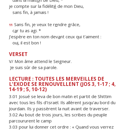
dans la mais
o
n de Dieu, *
je compte sur la fidélit
é
de mon Dieu,
sans f
n, à jamais !
Sans fin, je veux te r
e
ndre grâce,
11
c
a
r tu as agi. *
J’espère en ton nom dev
a
nt ceux qui t’aiment :
ou
i
, il est bon !
VERSET
V/ Mon âme attend le Seigneur.
Je suis sûr de sa parole.
LECTURE : TOUTES LES MERVEILLES DE
L'EXODE SE RENOUVELLENT (JOS 3, 1-17 ; 4,
14-19 ; 5, 10-12)
3.01 Josué se leva de bon matin et partit de Shittim
avec tous les fils d’Israël. Ils allèrent jusqu’au bord du
Jourdain. Ils y passèrent la nuit avant de traverser.
3.02 Au bout de trois jours, les scribes du peuple
parcoururent le camp
3.03 pour lui donner cet ordre : « Quand vous verrez