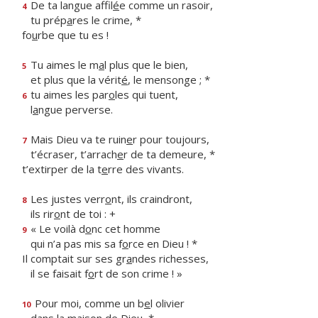
De ta langue affil
é
e comme un rasoir,
4
tu prép
a
res le crime, *
fo
u
rbe que tu es !
Tu aimes le m
a
l plus que le bien,
5
et plus que la vérit
é
, le mensonge ; *
tu aimes les par
o
les qui tuent,
6
l
a
ngue perverse.
Mais Dieu va te ruin
e
r pour toujours,
7
t’écraser, t’arrach
e
r de ta demeure, *
t’extirper de la t
e
rre des vivants.
Les justes verr
o
nt, ils craindront,
8
ils rir
o
nt de toi : +
« Le voilà d
o
nc cet homme
9
qui n’a pas mis sa f
o
rce en Dieu ! *
Il comptait sur ses gr
a
ndes richesses,
il se faisait f
o
rt de son crime ! »
Pour moi, comme un b
e
l olivier
10