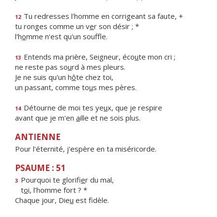
Tu redresses l'homme en corrigeant sa faute, +
12
tu ronges comme un v
e
r son désir ; *
l'h
o
mme n'est qu'un souffle.
Entends ma prière, Seigneur, éco
u
te mon cri ;
13
ne reste pas so
u
rd à mes pleurs.
Je ne suis qu'un h
ô
te chez toi,
un passant, comme to
u
s mes pères.
Détourne de moi tes ye
u
x, que je respire
14
avant que je m'en
a
ille et ne sois plus.
ANTIENNE
Pour l'éternité, j'espère en ta miséricorde.
PSAUME : 51
Pourquoi te glorifi
e
r du mal,
3
t
o
i, l’homme fort ? *
Chaque jour, Die
u
est fidèle.