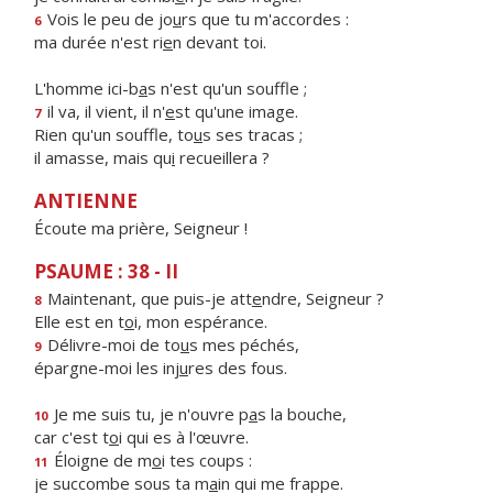
Vois le peu de jo
u
rs que tu m'accordes :
6
ma durée n'est ri
e
n devant toi.
L'homme ici-b
a
s n'est qu'un souffle ;
il va, il vient, il n'
e
st qu'une image.
7
Rien qu'un souffle, to
u
s ses tracas ;
il amasse, mais qu
i
recueillera ?
ANTIENNE
Écoute ma prière, Seigneur !
PSAUME : 38 - II
Maintenant, que puis-je att
e
ndre, Seigneur ?
8
Elle est en t
o
i, mon espérance.
Délivre-moi de to
u
s mes péchés,
9
épargne-moi les inj
u
res des fous.
Je me suis tu, je n'ouvre p
a
s la bouche,
10
car c'est t
o
i qui es à l'œuvre.
Éloigne de m
o
i tes coups :
11
je succombe sous ta m
a
in qui me frappe.