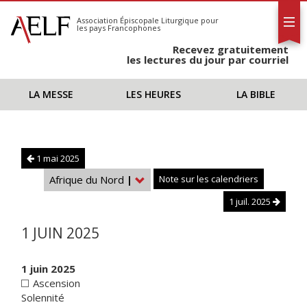
L'AELF
S'abonner
Association Épiscopale Liturgique
pour
les pays Francophones
Calendrier
Recevez gratuitement
Contact
les lectures du jour par courriel
LA MESSE
LES HEURES
LA BIBLE
1 mai 2025
Afrique du Nord
|
Note sur les calendriers
1 juil. 2025
1 JUIN 2025
1 juin 2025
Ascension
Solennité