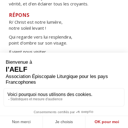
vérité, et d'en éclairer tous les croyants.
RÉPONS
R/ Christ est notre lumière,
notre soleil levant !
Qui regarde vers lui resplendira,
point d'ombre sur son visage.
Il vient nous visiter,
en lui la joie de notre cœur.
ORAISON
Dieu qui as dit de mettre à part saint Barnabé, cet
homme plein de foi et de l'Esprit Saint, pour qu'il porte
aux païens le message du salut, fais que l'Évangile du
Christ, dont il fut l'Apôtre courageux, soit encore
annoncé fidèlement en paroles et en actes.