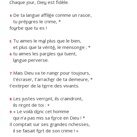
Chaque jour, Die
u
est fidèle.
De ta langue affil
é
e comme un rasoir,
4
tu prép
a
res le crime, *
fo
u
rbe que tu es !
Tu aimes le m
a
l plus que le bien,
5
et plus que la vérit
é
, le mensonge ; *
tu aimes les par
o
les qui tuent,
6
l
a
ngue perverse.
Mais Dieu va te ruin
e
r pour toujours,
7
t’écraser, t’arrach
e
r de ta demeure, *
t’extirper de la t
e
rre des vivants.
Les justes verr
o
nt, ils craindront,
8
ils rir
o
nt de toi : +
« Le voilà d
o
nc cet homme
9
qui n’a pas mis sa f
o
rce en Dieu ! *
Il comptait sur ses gr
a
ndes richesses,
il se faisait f
o
rt de son crime ! »