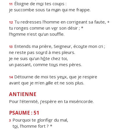
Éloigne de m
o
i tes coups :
11
je succombe sous ta m
a
in qui me frappe.
Tu redresses l'homme en corrigeant sa faute, +
12
tu ronges comme un v
e
r son désir ; *
l'h
o
mme n'est qu'un souffle.
Entends ma prière, Seigneur, éco
u
te mon cri ;
13
ne reste pas so
u
rd à mes pleurs.
Je ne suis qu'un h
ô
te chez toi,
un passant, comme to
u
s mes pères.
Détourne de moi tes ye
u
x, que je respire
14
avant que je m'en
a
ille et ne sois plus.
ANTIENNE
Pour l'éternité, j'espère en ta miséricorde.
PSAUME : 51
Pourquoi te glorifi
e
r du mal,
3
t
o
i, l’homme fort ? *