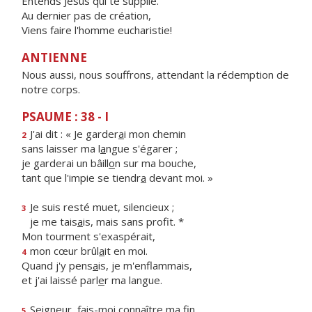
Entends Jésus qui te supplie.
Au dernier pas de création,
Viens faire l'homme eucharistie!
ANTIENNE
Nous aussi, nous souffrons, attendant la rédemption de
notre corps.
PSAUME : 38 - I
J'ai dit : « Je garder
a
i mon chemin
2
sans laisser ma l
a
ngue s'égarer ;
je garderai un bâill
o
n sur ma bouche,
tant que l'impie se tiendr
a
devant moi. »
Je suis resté muet, silencieux ;
3
je me tais
a
is, mais sans profit. *
Mon tourment s'exaspérait,
mon cœur brûl
a
it en moi.
4
Quand j'y pens
a
is, je m'enflammais,
et j'ai laissé parl
e
r ma langue.
Seigneur, fais-moi connaître ma fin,
5