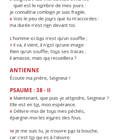
quel est le n
o
mbre de mes jours :
je connaîtrai combi
e
n je suis fragile.
Vois le peu de jo
u
rs que tu m'accordes :
6
ma durée n'est ri
e
n devant toi.
L'homme ici-b
a
s n'est qu'un souffle ;
il va, il vient, il n'
e
st qu'une image.
7
Rien qu'un souffle, to
u
s ses tracas ;
il amasse, mais qu
i
recueillera ?
ANTIENNE
Écoute ma prière, Seigneur !
PSAUME : 38 - II
Maintenant, que puis-je att
e
ndre, Seigneur ?
8
Elle est en t
o
i, mon espérance.
Délivre-moi de to
u
s mes péchés,
9
épargne-moi les inj
u
res des fous.
Je me suis tu, je n'ouvre p
a
s la bouche,
10
car c'est t
o
i qui es à l'œuvre.