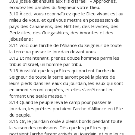
3.09 Josué dit ensuite aux fils d’Israël : « Approchez,
écoutez les paroles du Seigneur votre Dieu.
3.10 À ceci, vous reconnaîtrez que le Dieu vivant est au
milieu de vous, et qu’il vous mettra en possession du
pays des Cananéens, des Hittites, des Hivvites, des
Perizzites, des Guirgashites, des Amorites et des
Jébuséens :
3.11 voici que l’arche de l’Alliance du Seigneur de toute
la terre va passer le Jourdain devant vous.
3.12 Et maintenant, prenez douze hommes parmi les
tribus d’Israël, un homme par tribu.
3.13 Aussitôt que les prêtres qui portent l’arche du
Seigneur de toute la terre auront posé la plante de
leurs pieds dans les eaux du Jourdain, les eaux qui sont
en amont seront coupées, et elles s’arrêteront en
formant une seule masse. »
3.14 Quand le peuple leva le camp pour passer le
Jourdain, les prêtres portaient l’arche d’Alliance en tête
du peuple.
3.15 Or, le Jourdain coule à pleins bords pendant toute
la saison des moissons. Dès que les prêtres qui
portaient l’arche furent arrivés au Jourdain, et que leurs