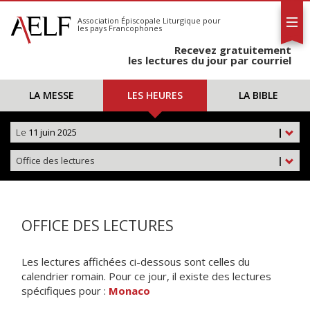
L'AELF
S'abonner
Association Épiscopale Liturgique
pour
les pays Francophones
Calendrier
Recevez gratuitement
Contact
les lectures du jour par courriel
LA MESSE
LES HEURES
LA BIBLE
Le
11 juin 2025
|
Office des lectures
|
OFFICE DES LECTURES
Les lectures affichées ci-dessous sont celles du
calendrier romain. Pour ce jour, il existe des lectures
spécifiques pour :
Monaco