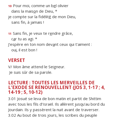
Pour moi, comme un b
e
l olivier
10
dans la mais
o
n de Dieu, *
je compte sur la fidélit
é
de mon Dieu,
sans f
n, à jamais !
Sans fin, je veux te r
e
ndre grâce,
11
c
a
r tu as agi. *
J’espère en ton nom dev
a
nt ceux qui t’aiment :
ou
i
, il est bon !
VERSET
V/ Mon âme attend le Seigneur.
Je suis sûr de sa parole.
LECTURE : TOUTES LES MERVEILLES DE
L'EXODE SE RENOUVELLENT (JOS 3, 1-17 ; 4,
14-19 ; 5, 10-12)
3.01 Josué se leva de bon matin et partit de Shittim
avec tous les fils d’Israël. Ils allèrent jusqu’au bord du
Jourdain. Ils y passèrent la nuit avant de traverser.
3.02 Au bout de trois jours, les scribes du peuple