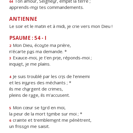
Ton amour, Seigne
u
r, emplit la terre ;
64
apprends-m
o
i tes commandements.
ANTIENNE
Le soir et le matin et à midi, je crie vers mon Dieu !
PSAUME : 54 - I
Mon Dieu, éco
u
te ma prière,
2
n’écarte p
a
s ma demande. *
Exauce-moi, je t’en pr
i
e, réponds-moi ;
3
inqui
e
t, je me plains.
Je suis troublé par les cr
i
s de l’ennemi
4
et les inj
u
res des méchants ; *
ils me ch
a
rgent de crimes,
pleins de r
a
ge, ils m’accusent.
Mon cœur se t
o
rd en moi,
5
la peur de la mort t
o
mbe sur moi ; *
crainte et tremblem
e
nt me pénètrent,
6
un friss
o
n me saisit.