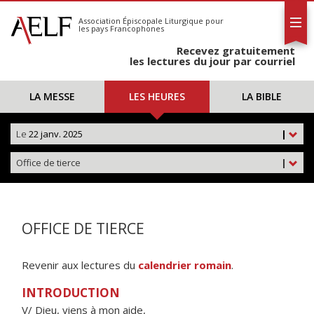
L'AELF
S'abonner
Association Épiscopale Liturgique
pour
les pays Francophones
Calendrier
Recevez gratuitement
Contact
les lectures du jour par courriel
LA MESSE
LES HEURES
LA BIBLE
Le
22 janv. 2025
|
Office de tierce
|
OFFICE DE TIERCE
Revenir aux lectures du
calendrier romain
.
INTRODUCTION
V/ Dieu, viens à mon aide,