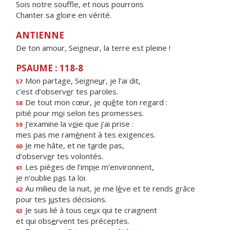
Sois notre souffle, et nous pourrons
Chanter sa gloire en vérité.
ANTIENNE
De ton amour, Seigneur, la terre est pleine !
PSAUME : 118-8
Mon partage, Seigne
u
r, je l’ai dit,
57
c’est d’observ
e
r tes paroles.
De tout mon cœur, je qu
ê
te ton regard :
58
pitié pour m
o
i selon tes promesses.
J’examine la v
o
ie que j’ai prise :
59
mes pas me ram
è
nent à tes exigences.
Je me hâte, et ne t
a
rde pas,
60
d’observ
e
r tes volontés.
Les pièges de l’imp
i
e m’environnent,
61
je n’oublie p
a
s ta loi.
Au milieu de la nuit, je me l
è
ve et te rends grâce
62
pour tes j
u
stes décisions.
Je suis lié à tous ce
u
x qui te craignent
63
et qui obs
e
rvent tes préceptes.