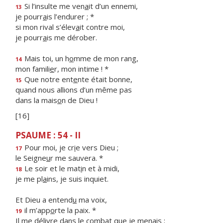
Si l’insulte me ven
a
it d’un ennemi,
13
je pourr
a
is l’endurer ; *
si mon rival s’élev
a
it contre moi,
je pourr
a
is me dérober.
Mais toi, un h
o
mme de mon rang,
14
mon famili
e
r, mon intime ! *
Que notre ent
e
nte était bonne,
15
quand nous allions d’un même pas
dans la mais
o
n de Dieu !
[16]
PSAUME : 54 - II
Pour moi, je cr
i
e vers Dieu ;
17
le Seigne
u
r me sauvera. *
Le soir et le mat
i
n et à midi,
18
je me pl
a
ins, je suis inquiet.
Et Dieu a entend
u
ma voix,
il m’app
o
rte la paix. *
19
Il me délivre dans le comb
a
t que je menais ;