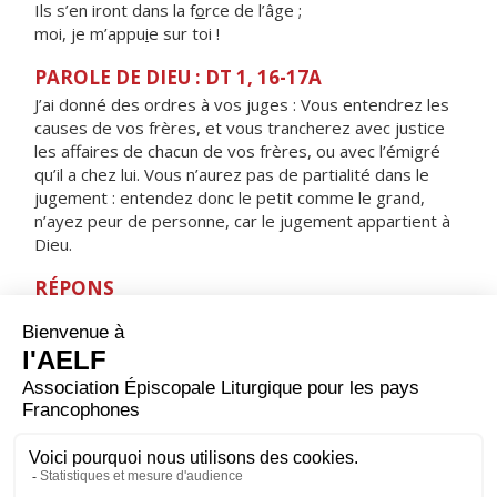
Ils s’en iront dans la f
o
rce de l’âge ;
moi, je m’appu
i
e sur toi !
PAROLE DE DIEU : DT 1, 16-17A
J’ai donné des ordres à vos juges : Vous entendrez les
causes de vos frères, et vous trancherez avec justice
les affaires de chacun de vos frères, ou avec l’émigré
qu’il a chez lui. Vous n’aurez pas de partialité dans le
jugement : entendez donc le petit comme le grand,
n’ayez peur de personne, car le jugement appartient à
Dieu.
RÉPONS
V/ Le Seigneur est juste, il aime toute justice :
Les hommes droits le verront face à face.
ORAISON
Dieu, qui as révélé au monde que les artisans de paix
seront appelés tes fils, aide-nous à rechercher toujours
cette justice qui seule peut garantir aux hommes une
paix solide et durable.