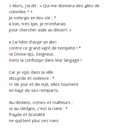
Alors, j’ai dit : « Qui me donnera des
a
iles de
7
colombe ? +
Je voler
a
is en lieu sûr ; *
loin, très l
o
in, je m’enfuirais
8
pour chercher as
i
le au désert. »
J’ai hâte d’av
o
ir un abri
9
contre ce grand v
e
nt de tempête ! *
Divise-l
e
s, Seigneur,
10
mets la confusi
o
n dans leur langage !
Car je v
o
is dans la ville
disc
o
rde et violence : *
de jour et de nu
i
t, elles tournent
11
en ha
u
t de ses remparts.
Au-dedans, cr
i
mes et malheurs ;
au-ded
a
ns, c’est la ruine : *
12
fra
u
de et brutalité
ne qu
i
ttent plus ses rues.