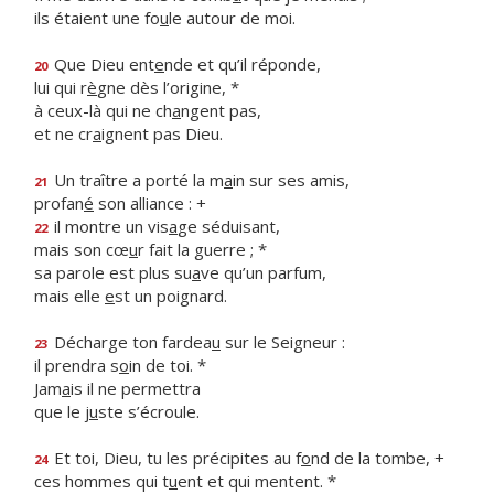
ils étaient une fo
u
le autour de moi.
Que Dieu ent
e
nde et qu’il réponde,
20
lui qui r
è
gne dès l’origine, *
à ceux-là qui ne ch
a
ngent pas,
et ne cr
a
ignent pas Dieu.
Un traître a porté la m
a
in sur ses amis,
21
profan
é
son alliance : +
il montre un vis
a
ge séduisant,
22
mais son cœ
u
r fait la guerre ; *
sa parole est plus su
a
ve qu’un parfum,
mais elle
e
st un poignard.
Décharge ton fardea
u
sur le Seigneur :
23
il prendra s
o
in de toi. *
Jam
a
is il ne permettra
que le j
u
ste s’écroule.
Et toi, Dieu, tu les précipites au f
o
nd de la tombe, +
24
ces hommes qui t
u
ent et qui mentent. *