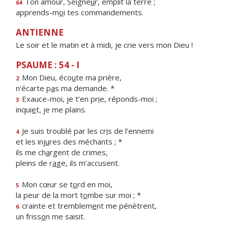
Ton amour, Seigne
u
r, emplit la terre ;
64
apprends-m
o
i tes commandements.
ANTIENNE
Le soir et le matin et à midi, je crie vers mon Dieu !
PSAUME : 54 - I
Mon Dieu, éco
u
te ma prière,
2
n’écarte p
a
s ma demande. *
Exauce-moi, je t’en pr
i
e, réponds-moi ;
3
inqui
e
t, je me plains.
Je suis troublé par les cr
i
s de l’ennemi
4
et les inj
u
res des méchants ; *
ils me ch
a
rgent de crimes,
pleins de r
a
ge, ils m’accusent.
Mon cœur se t
o
rd en moi,
5
la peur de la mort t
o
mbe sur moi ; *
crainte et tremblem
e
nt me pénètrent,
6
un friss
o
n me saisit.