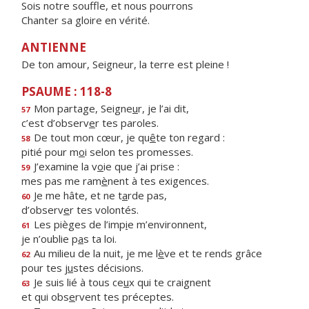
Sois notre souffle, et nous pourrons
Chanter sa gloire en vérité.
ANTIENNE
De ton amour, Seigneur, la terre est pleine !
PSAUME : 118-8
Mon partage, Seigne
u
r, je l’ai dit,
57
c’est d’observ
e
r tes paroles.
De tout mon cœur, je qu
ê
te ton regard :
58
pitié pour m
o
i selon tes promesses.
J’examine la v
o
ie que j’ai prise :
59
mes pas me ram
è
nent à tes exigences.
Je me hâte, et ne t
a
rde pas,
60
d’observ
e
r tes volontés.
Les pièges de l’imp
i
e m’environnent,
61
je n’oublie p
a
s ta loi.
Au milieu de la nuit, je me l
è
ve et te rends grâce
62
pour tes j
u
stes décisions.
Je suis lié à tous ce
u
x qui te craignent
63
et qui obs
e
rvent tes préceptes.