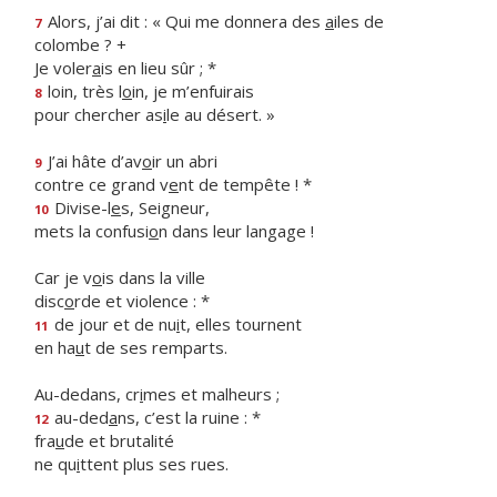
Alors, j’ai dit : « Qui me donnera des
a
iles de
7
colombe ? +
Je voler
a
is en lieu sûr ; *
loin, très l
o
in, je m’enfuirais
8
pour chercher as
i
le au désert. »
J’ai hâte d’av
o
ir un abri
9
contre ce grand v
e
nt de tempête ! *
Divise-l
e
s, Seigneur,
10
mets la confusi
o
n dans leur langage !
Car je v
o
is dans la ville
disc
o
rde et violence : *
de jour et de nu
i
t, elles tournent
11
en ha
u
t de ses remparts.
Au-dedans, cr
i
mes et malheurs ;
au-ded
a
ns, c’est la ruine : *
12
fra
u
de et brutalité
ne qu
i
ttent plus ses rues.