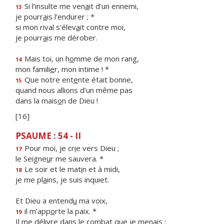
Si l’insulte me ven
a
it d’un ennemi,
13
je pourr
a
is l’endurer ; *
si mon rival s’élev
a
it contre moi,
je pourr
a
is me dérober.
Mais toi, un h
o
mme de mon rang,
14
mon famili
e
r, mon intime ! *
Que notre ent
e
nte était bonne,
15
quand nous allions d’un même pas
dans la mais
o
n de Dieu !
[16]
PSAUME : 54 - II
Pour moi, je cr
i
e vers Dieu ;
17
le Seigne
u
r me sauvera. *
Le soir et le mat
i
n et à midi,
18
je me pl
a
ins, je suis inquiet.
Et Dieu a entend
u
ma voix,
il m’app
o
rte la paix. *
19
Il me délivre dans le comb
a
t que je menais ;