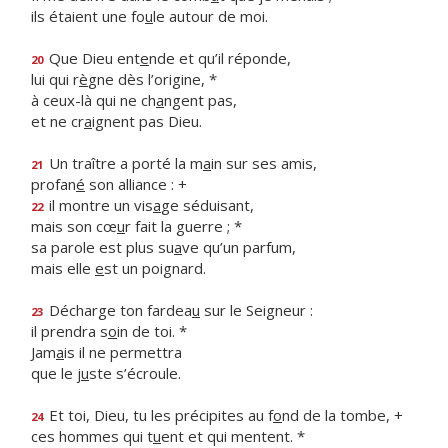
ils étaient une fo
u
le autour de moi.
Que Dieu ent
e
nde et qu’il réponde,
20
lui qui r
è
gne dès l’origine, *
à ceux-là qui ne ch
a
ngent pas,
et ne cr
a
ignent pas Dieu.
Un traître a porté la m
a
in sur ses amis,
21
profan
é
son alliance : +
il montre un vis
a
ge séduisant,
22
mais son cœ
u
r fait la guerre ; *
sa parole est plus su
a
ve qu’un parfum,
mais elle
e
st un poignard.
Décharge ton fardea
u
sur le Seigneur :
23
il prendra s
o
in de toi. *
Jam
a
is il ne permettra
que le j
u
ste s’écroule.
Et toi, Dieu, tu les précipites au f
o
nd de la tombe, +
24
ces hommes qui t
u
ent et qui mentent. *