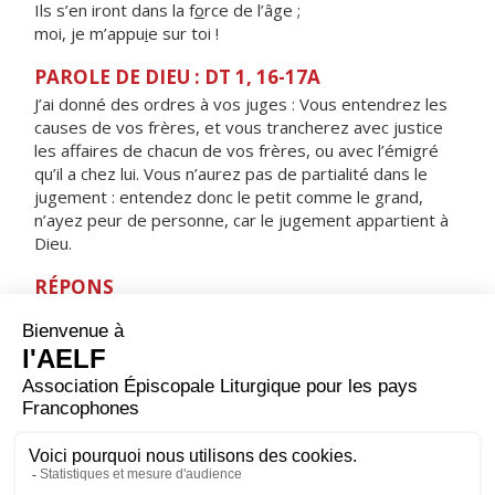
Ils s’en iront dans la f
o
rce de l’âge ;
moi, je m’appu
i
e sur toi !
PAROLE DE DIEU : DT 1, 16-17A
J’ai donné des ordres à vos juges : Vous entendrez les
causes de vos frères, et vous trancherez avec justice
les affaires de chacun de vos frères, ou avec l’émigré
qu’il a chez lui. Vous n’aurez pas de partialité dans le
jugement : entendez donc le petit comme le grand,
n’ayez peur de personne, car le jugement appartient à
Dieu.
RÉPONS
V/ Le Seigneur est juste, il aime toute justice :
Les hommes droits le verront face à face.
ORAISON
Dieu, qui as révélé au monde que les artisans de paix
seront appelés tes fils, aide-nous à rechercher toujours
cette justice qui seule peut garantir aux hommes une
paix solide et durable.