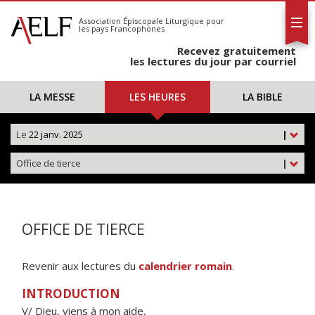
L'AELF
S'abonner
Association Épiscopale Liturgique
pour
les pays Francophones
Calendrier
Recevez gratuitement
Contact
les lectures du jour par courriel
LA MESSE
LES HEURES
LA BIBLE
Le
22 janv. 2025
|
Office de tierce
|
OFFICE DE TIERCE
Revenir aux lectures du
calendrier romain
.
INTRODUCTION
V/ Dieu, viens à mon aide,