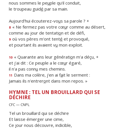
nous sommes le pe
u
ple qu'il conduit,
le troupeau guid
é
par sa main.
Aujourd'hui écouterez-vo
u
s sa parole ? +
« Ne fermez pas votre cœ
u
r comme au désert,
8
comme au jour de tentati
o
n et de défi,
où vos pères m'ont tent
é
et provoqué,
9
et pourtant ils avaient v
u
mon exploit.
« Quarante ans leur générati
o
n m'a déçu, +
10
et j'ai dit : Ce peuple a le cœ
u
r égaré,
il n'a pas conn
u
mes chemins.
Dans ma colère, j'en ai f
a
it le serment :
11
Jamais ils n'entrer
o
nt dans mon repos. »
HYMNE : TEL UN BROUILLARD QUI SE
DÉCHIRE
CFC — CNPL
Tel un brouillard qui se déchire
Et laisse émerger une cime,
Ce jour nous découvre, indicible,