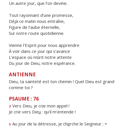
Un autre jour, que l’on devine.
Tout rayonnant d’une promesse,
Déjà ce matin nous entraîne,
Figure de l’aube éternelle,
Sur notre route quotidienne.
Vienne l’Esprit pour nous apprendre
À voir dans ce jour qui s’avance
L’espace où mûrit notre attente
Du jour de Dieu, notre espérance.
ANTIENNE
Dieu, ta sainteté est ton chemin ! Quel Dieu est grand
comme toi ?
PSAUME : 76
Vers Dieu, je cr
i
e mon appel !
2
Je crie vers Die
u
: qu’il m’entende !
Au jour de la détresse, je ch
e
rche le Seigneur ; +
3