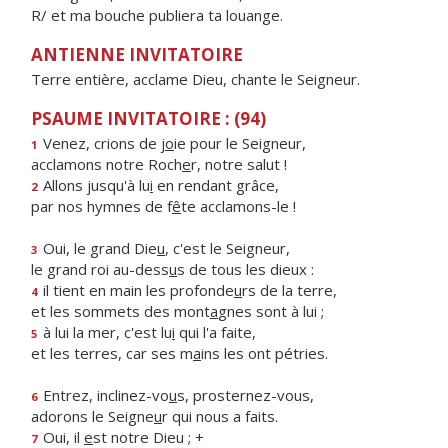
R/ et ma bouche publiera ta louange.
ANTIENNE INVITATOIRE
Terre entière, acclame Dieu, chante le Seigneur.
PSAUME INVITATOIRE : (94)
Venez, crions de j
o
ie pour le Seigneur,
1
acclamons notre Roch
e
r, notre salut !
Allons jusqu'à lu
i
en rendant grâce,
2
par nos hymnes de f
ê
te acclamons-le !
Oui, le grand Die
u
, c'est le Seigneur,
3
le grand roi au-dess
u
s de tous les dieux :
il tient en main les profonde
u
rs de la terre,
4
et les sommets des mont
a
gnes sont à lui ;
à lui la mer, c'est lu
i
qui l'a faite,
5
et les terres, car ses m
a
ins les ont pétries.
Entrez, inclinez-vo
u
s, prosternez-vous,
6
adorons le Seigne
u
r qui nous a faits.
Oui, il
e
st notre Dieu ; +
7