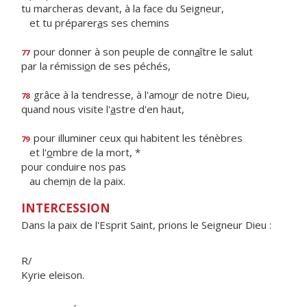
tu marcheras devant, à la face du Seigneur,
et tu préparer
a
s ses chemins
pour donner à son peuple de conn
a
ître le salut
77
par la rémissi
o
n de ses péchés,
grâce à la tendresse, à l'amo
u
r de notre Dieu,
78
quand nous visite l'
a
stre d'en haut,
pour illuminer ceux qui habitent les ténèbres
79
et l'
o
mbre de la mort, *
pour conduire nos pas
au chem
i
n de la paix.
INTERCESSION
Dans la paix de l'Esprit Saint, prions le Seigneur Dieu :
R/
Kyrie eleison.