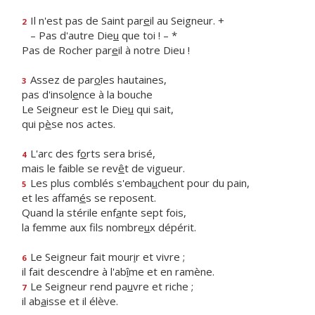
Il n'est pas de Saint par
e
il au Seigneur. +
2
– Pas d'autre Die
u
que toi ! – *
Pas de Rocher par
e
il à notre Dieu !
Assez de par
o
les hautaines,
3
pas d'insol
e
nce à la bouche
Le Seigneur est le Die
u
qui sait,
qui p
è
se nos actes.
L'arc des f
o
rts sera brisé,
4
mais le faible se rev
ê
t de vigueur.
Les plus comblés s'emba
u
chent pour du pain,
5
et les affam
é
s se reposent.
Quand la stérile enf
a
nte sept fois,
la femme aux fils nombre
u
x dépérit.
Le Seigneur fait mour
i
r et vivre ;
6
il fait descendre à l'ab
î
me et en ramène.
Le Seigneur rend pa
u
vre et riche ;
7
il ab
a
isse et il élève.