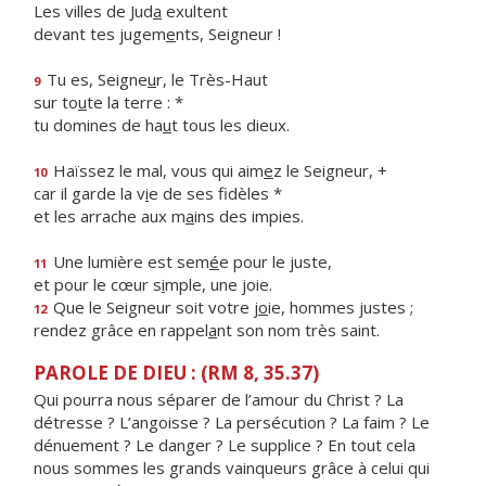
Les villes de Jud
a
exultent
devant tes jugem
e
nts, Seigneur !
Tu es, Seigne
u
r, le Très-Haut
9
sur to
u
te la terre : *
tu domines de ha
u
t tous les dieux.
Haïssez le mal, vous qui aim
e
z le Seigneur, +
10
car il garde la v
i
e de ses fidèles *
et les arrache aux m
a
ins des impies.
Une lumière est sem
é
e pour le juste,
11
et pour le cœur s
i
mple, une joie.
Que le Seigneur soit votre j
o
ie, hommes justes ;
12
rendez grâce en rappel
a
nt son nom très saint.
PAROLE DE DIEU : (RM 8, 35.37)
Qui pourra nous séparer de l’amour du Christ ? La
détresse ? L’angoisse ? La persécution ? La faim ? Le
dénuement ? Le danger ? Le supplice ? En tout cela
nous sommes les grands vainqueurs grâce à celui qui