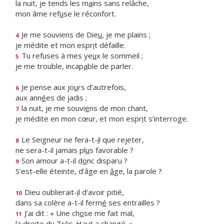
la nuit, je tends les m
a
ins sans relâche,
mon âme ref
u
se le réconfort.
Je me souviens de Die
u
, je me plains ;
4
je médite et mon espr
i
t défaille.
Tu refuses à mes ye
u
x le sommeil ;
5
je me trouble, incap
a
ble de parler.
Je pense aux jo
u
rs d’autrefois,
6
aux ann
é
es de jadis ;
la nuit, je me souvi
e
ns de mon chant,
7
je médite en mon cœur, et mon espr
i
t s’interroge.
Le Seigneur ne fera-t-
i
l que rejeter,
8
ne sera-t-il jamais pl
u
s favorable ?
Son amour a-t-il d
o
nc disparu ?
9
S’est-elle éteinte, d’âge en
â
ge, la parole ?
Dieu oublierait-
i
l d’avoir pitié,
10
dans sa colère a-t-il ferm
é
ses entrailles ?
J’ai dit : « Une ch
o
se me fait mal,
11
la droite du Très-Ha
u
t a changé. »