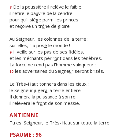
De la poussière il rel
è
ve le faible,
8
il retire le pa
u
vre de la cendre
pour qu'il siège parm
i
les princes
et reçoive un tr
ô
ne de gloire.
Au Seigneur, les col
o
nnes de la terre :
sur elles, il a pos
é
le monde !
Il veille sur les p
a
s de ses fidèles,
9
et les méchants périr
o
nt dans les ténèbres.
La force ne rend pas l'h
o
mme vainqueur :
les adversaires du Seigne
u
r seront brisés.
10
Le Très-Haut tonner
a
dans les cieux ;
le Seigneur juger
a
la terre entière.
Il donnera la puiss
a
nce à son roi,
il relèvera le fr
o
nt de son messie.
ANTIENNE
Tu es, Seigneur, le Très-Haut sur toute la terre !
PSAUME : 96