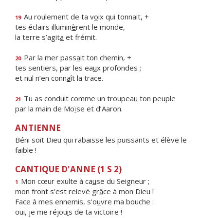
Au roulement de ta v
o
ix qui tonnait, +
19
tes éclairs illumin
è
rent le monde,
la terre s’agit
a
et frémit.
Par la mer pass
a
it ton chemin, +
20
tes sentiers, par les ea
u
x profondes ;
et nul n’en conn
a
ît la trace.
Tu as conduit comme un troupea
u
ton peuple
21
par la main de Mo
ï
se et d’Aaron.
ANTIENNE
Béni soit Dieu qui rabaisse les puissants et élève le
faible !
CANTIQUE D'ANNE (1 S 2)
Mon cœur exulte à ca
u
se du Seigneur ;
1
mon front s'est relevé gr
â
ce à mon Dieu !
Face à mes ennemis, s'o
u
vre ma bouche :
oui, je me réjou
i
s de ta victoire !