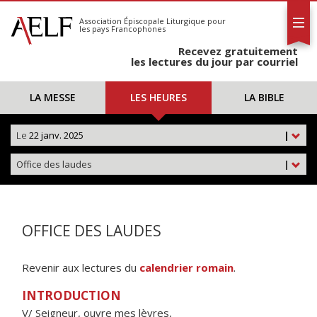
L'AELF
S'abonner
Association Épiscopale Liturgique
pour
les pays Francophones
Calendrier
Recevez gratuitement
Contact
les lectures du jour par courriel
LA MESSE
LES HEURES
LA BIBLE
Le
22 janv. 2025
|
Office des laudes
|
OFFICE DES LAUDES
Revenir aux lectures du
calendrier romain
.
INTRODUCTION
V/ Seigneur, ouvre mes lèvres,