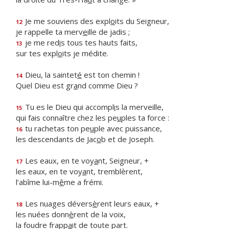
Je me souviens des expl
o
its du Seigneur,
12
je rappelle ta merv
e
ille de jadis ;
je me red
i
s tous tes hauts faits,
13
sur tes expl
o
its je médite.
Dieu, la saintet
é
est ton chemin !
14
Quel Dieu est gr
a
nd comme Dieu ?
Tu es le Dieu qui accompl
i
s la merveille,
15
qui fais connaître chez les pe
u
ples ta force :
tu rachetas ton pe
u
ple avec puissance,
16
les descendants de Jac
o
b et de Joseph.
Les eaux, en te voy
a
nt, Seigneur, +
17
les eaux, en te voy
a
nt, tremblèrent,
l’abîme lui-m
ê
me a frémi.
Les nuages dévers
è
rent leurs eaux, +
18
les nuées donn
è
rent de la voix,
la foudre frapp
a
it de toute part.