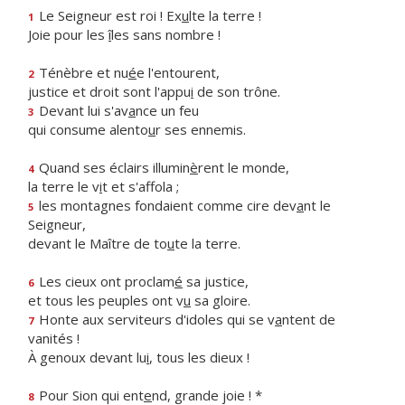
Le Seigneur est roi ! Ex
u
lte la terre !
1
Joie pour les
î
les sans nombre !
Ténèbre et nu
é
e l'entourent,
2
justice et droit sont l'appu
i
de son trône.
Devant lui s'av
a
nce un feu
3
qui consume alento
u
r ses ennemis.
Quand ses éclairs illumin
è
rent le monde,
4
la terre le v
i
t et s'affola ;
les montagnes fondaient comme cire dev
a
nt le
5
Seigneur,
devant le Maître de to
u
te la terre.
Les cieux ont proclam
é
sa justice,
6
et tous les peuples ont v
u
sa gloire.
Honte aux serviteurs d'idoles qui se v
a
ntent de
7
vanités !
À genoux devant lu
i
, tous les dieux !
Pour Sion qui ent
e
nd, grande joie ! *
8