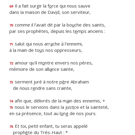
Il a fait surgir la f
o
rce qui nous sauve
69
dans la maison de Dav
i
d, son serviteur,
comme il l'avait dit par la bo
u
che des saints,
70
par ses prophètes, depuis les t
e
mps anciens :
salut qui nous arr
a
che à l'ennemi,
71
à la main de to
u
s nos oppresseurs,
amour qu'il m
o
ntre envers nos pères,
72
mémoire de son alli
a
nce sainte,
serment juré à notre p
è
re Abraham
73
de nous r
e
ndre sans crainte,
afin que, délivrés de la m
a
in des ennemis, +
74
nous le servions dans la just
i
ce et la sainteté,
75
en sa présence, tout au l
o
ng de nos jours.
Et toi, petit enfant, tu seras appelé
76
proph
è
te du Très-Haut : *