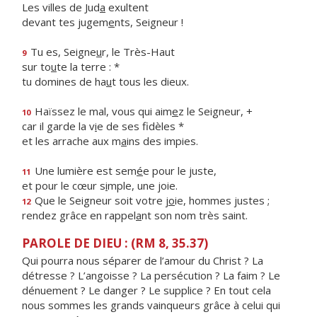
Les villes de Jud
a
exultent
devant tes jugem
e
nts, Seigneur !
Tu es, Seigne
u
r, le Très-Haut
9
sur to
u
te la terre : *
tu domines de ha
u
t tous les dieux.
Haïssez le mal, vous qui aim
e
z le Seigneur, +
10
car il garde la v
i
e de ses fidèles *
et les arrache aux m
a
ins des impies.
Une lumière est sem
é
e pour le juste,
11
et pour le cœur s
i
mple, une joie.
Que le Seigneur soit votre j
o
ie, hommes justes ;
12
rendez grâce en rappel
a
nt son nom très saint.
PAROLE DE DIEU : (RM 8, 35.37)
Qui pourra nous séparer de l’amour du Christ ? La
détresse ? L’angoisse ? La persécution ? La faim ? Le
dénuement ? Le danger ? Le supplice ? En tout cela
nous sommes les grands vainqueurs grâce à celui qui