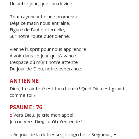
Un autre jour, que l’on devine.
Tout rayonnant d’une promesse,
Déjà ce matin nous entraîne,
Figure de l’aube éternelle,
Sur notre route quotidienne.
Vienne l’Esprit pour nous apprendre
À voir dans ce jour qui s’avance
L’espace où mûrit notre attente
Du jour de Dieu, notre espérance.
ANTIENNE
Dieu, ta sainteté est ton chemin ! Quel Dieu est grand
comme toi ?
PSAUME : 76
Vers Dieu, je cr
i
e mon appel !
2
Je crie vers Die
u
: qu’il m’entende !
Au jour de la détresse, je ch
e
rche le Seigneur ; +
3