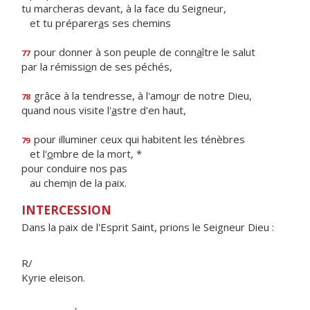
tu marcheras devant, à la face du Seigneur,
et tu préparer
a
s ses chemins
pour donner à son peuple de conn
a
ître le salut
77
par la rémissi
o
n de ses péchés,
grâce à la tendresse, à l'amo
u
r de notre Dieu,
78
quand nous visite l'
a
stre d'en haut,
pour illuminer ceux qui habitent les ténèbres
79
et l'
o
mbre de la mort, *
pour conduire nos pas
au chem
i
n de la paix.
INTERCESSION
Dans la paix de l'Esprit Saint, prions le Seigneur Dieu :
R/
Kyrie eleison.