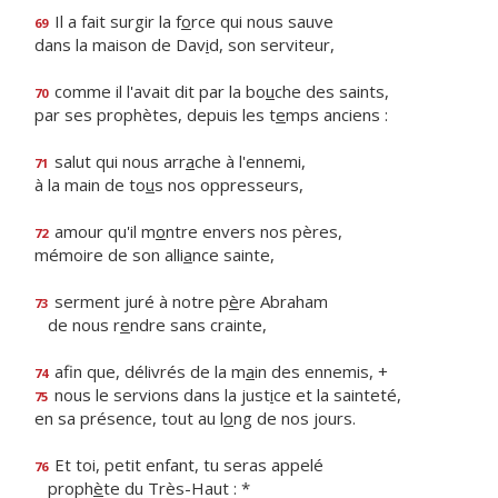
Il a fait surgir la f
o
rce qui nous sauve
69
dans la maison de Dav
i
d, son serviteur,
comme il l'avait dit par la bo
u
che des saints,
70
par ses prophètes, depuis les t
e
mps anciens :
salut qui nous arr
a
che à l'ennemi,
71
à la main de to
u
s nos oppresseurs,
amour qu'il m
o
ntre envers nos pères,
72
mémoire de son alli
a
nce sainte,
serment juré à notre p
è
re Abraham
73
de nous r
e
ndre sans crainte,
afin que, délivrés de la m
a
in des ennemis, +
74
nous le servions dans la just
i
ce et la sainteté,
75
en sa présence, tout au l
o
ng de nos jours.
Et toi, petit enfant, tu seras appelé
76
proph
è
te du Très-Haut : *