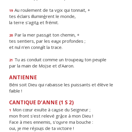
Au roulement de ta v
o
ix qui tonnait, +
19
tes éclairs illumin
è
rent le monde,
la terre s’agit
a
et frémit.
Par la mer pass
a
it ton chemin, +
20
tes sentiers, par les ea
u
x profondes ;
et nul n’en conn
a
ît la trace.
Tu as conduit comme un troupea
u
ton peuple
21
par la main de Mo
ï
se et d’Aaron.
ANTIENNE
Béni soit Dieu qui rabaisse les puissants et élève le
faible !
CANTIQUE D'ANNE (1 S 2)
Mon cœur exulte à ca
u
se du Seigneur ;
1
mon front s'est relevé gr
â
ce à mon Dieu !
Face à mes ennemis, s'o
u
vre ma bouche :
oui, je me réjou
i
s de ta victoire !