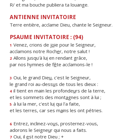
R/ et ma bouche publiera ta louange.
ANTIENNE INVITATOIRE
Terre entière, acclame Dieu, chante le Seigneur.
PSAUME INVITATOIRE : (94)
Venez, crions de j
o
ie pour le Seigneur,
1
acclamons notre Roch
e
r, notre salut !
Allons jusqu'à lu
i
en rendant grâce,
2
par nos hymnes de f
ê
te acclamons-le !
Oui, le grand Die
u
, c'est le Seigneur,
3
le grand roi au-dess
u
s de tous les dieux :
il tient en main les profonde
u
rs de la terre,
4
et les sommets des mont
a
gnes sont à lui ;
à lui la mer, c'est lu
i
qui l'a faite,
5
et les terres, car ses m
a
ins les ont pétries.
Entrez, inclinez-vo
u
s, prosternez-vous,
6
adorons le Seigne
u
r qui nous a faits.
Oui, il
e
st notre Dieu ; +
7