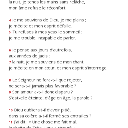
la nuit, je tends les m
a
ins sans relâche,
mon âme ref
u
se le réconfort.
Je me souviens de Die
u
, je me plains ;
4
je médite et mon espr
i
t défaille.
Tu refuses à mes ye
u
x le sommeil ;
5
je me trouble, incap
a
ble de parler.
Je pense aux jo
u
rs d’autrefois,
6
aux ann
é
es de jadis ;
la nuit, je me souvi
e
ns de mon chant,
7
je médite en mon cœur, et mon espr
i
t s’interroge.
Le Seigneur ne fera-t-
i
l que rejeter,
8
ne sera-t-il jamais pl
u
s favorable ?
Son amour a-t-il d
o
nc disparu ?
9
S’est-elle éteinte, d’âge en
â
ge, la parole ?
Dieu oublierait-
i
l d’avoir pitié,
10
dans sa colère a-t-il ferm
é
ses entrailles ?
J’ai dit : « Une ch
o
se me fait mal,
11
la droite du Très-Ha
u
t a changé. »