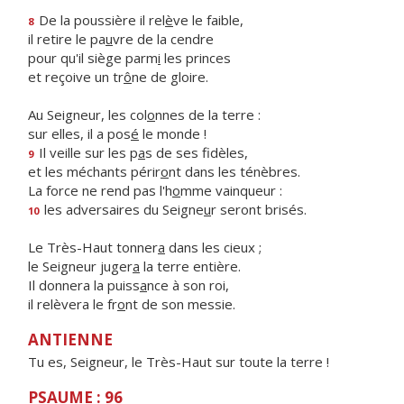
De la poussière il rel
è
ve le faible,
8
il retire le pa
u
vre de la cendre
pour qu'il siège parm
i
les princes
et reçoive un tr
ô
ne de gloire.
Au Seigneur, les col
o
nnes de la terre :
sur elles, il a pos
é
le monde !
Il veille sur les p
a
s de ses fidèles,
9
et les méchants périr
o
nt dans les ténèbres.
La force ne rend pas l'h
o
mme vainqueur :
les adversaires du Seigne
u
r seront brisés.
10
Le Très-Haut tonner
a
dans les cieux ;
le Seigneur juger
a
la terre entière.
Il donnera la puiss
a
nce à son roi,
il relèvera le fr
o
nt de son messie.
ANTIENNE
Tu es, Seigneur, le Très-Haut sur toute la terre !
PSAUME : 96