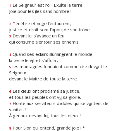
Le Seigneur est roi ! Ex
u
lte la terre !
1
Joie pour les
î
les sans nombre !
Ténèbre et nu
é
e l'entourent,
2
justice et droit sont l'appu
i
de son trône.
Devant lui s'av
a
nce un feu
3
qui consume alento
u
r ses ennemis.
Quand ses éclairs illumin
è
rent le monde,
4
la terre le v
i
t et s'affola ;
les montagnes fondaient comme cire dev
a
nt le
5
Seigneur,
devant le Maître de to
u
te la terre.
Les cieux ont proclam
é
sa justice,
6
et tous les peuples ont v
u
sa gloire.
Honte aux serviteurs d'idoles qui se v
a
ntent de
7
vanités !
À genoux devant lu
i
, tous les dieux !
Pour Sion qui ent
e
nd, grande joie ! *
8