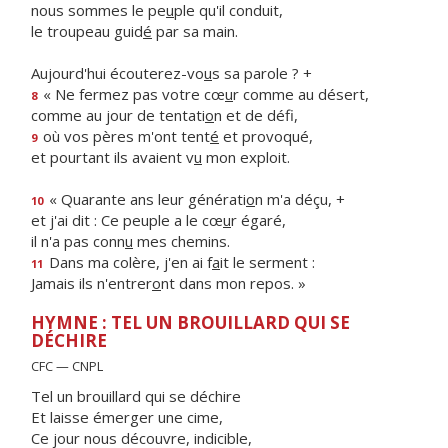
nous sommes le pe
u
ple qu'il conduit,
le troupeau guid
é
par sa main.
Aujourd'hui écouterez-vo
u
s sa parole ? +
« Ne fermez pas votre cœ
u
r comme au désert,
8
comme au jour de tentati
o
n et de défi,
où vos pères m'ont tent
é
et provoqué,
9
et pourtant ils avaient v
u
mon exploit.
« Quarante ans leur générati
o
n m'a déçu, +
10
et j'ai dit : Ce peuple a le cœ
u
r égaré,
il n'a pas conn
u
mes chemins.
Dans ma colère, j'en ai f
a
it le serment :
11
Jamais ils n'entrer
o
nt dans mon repos. »
HYMNE : TEL UN BROUILLARD QUI SE
DÉCHIRE
CFC — CNPL
Tel un brouillard qui se déchire
Et laisse émerger une cime,
Ce jour nous découvre, indicible,