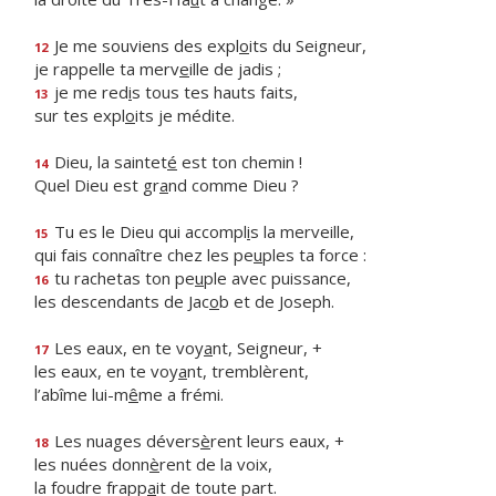
Je me souviens des expl
o
its du Seigneur,
12
je rappelle ta merv
e
ille de jadis ;
je me red
i
s tous tes hauts faits,
13
sur tes expl
o
its je médite.
Dieu, la saintet
é
est ton chemin !
14
Quel Dieu est gr
a
nd comme Dieu ?
Tu es le Dieu qui accompl
i
s la merveille,
15
qui fais connaître chez les pe
u
ples ta force :
tu rachetas ton pe
u
ple avec puissance,
16
les descendants de Jac
o
b et de Joseph.
Les eaux, en te voy
a
nt, Seigneur, +
17
les eaux, en te voy
a
nt, tremblèrent,
l’abîme lui-m
ê
me a frémi.
Les nuages dévers
è
rent leurs eaux, +
18
les nuées donn
è
rent de la voix,
la foudre frapp
a
it de toute part.