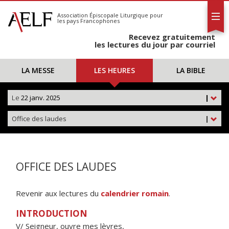
L'AELF
S'abonner
Association Épiscopale Liturgique
pour
les pays Francophones
Calendrier
Recevez gratuitement
Contact
les lectures du jour par courriel
LA MESSE
LES HEURES
LA BIBLE
Le
22 janv. 2025
|
Office des laudes
|
OFFICE DES LAUDES
Revenir aux lectures du
calendrier romain
.
INTRODUCTION
V/ Seigneur, ouvre mes lèvres,