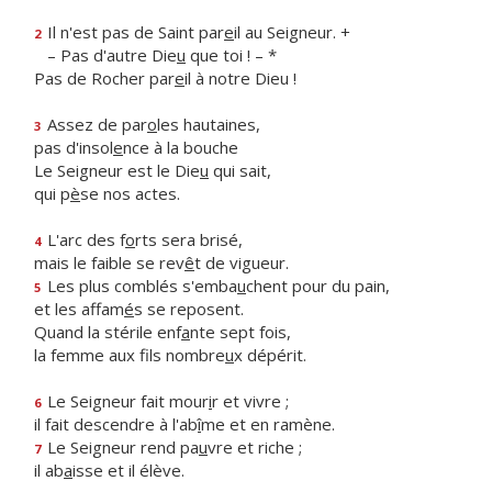
Il n'est pas de Saint par
e
il au Seigneur. +
2
– Pas d'autre Die
u
que toi ! – *
Pas de Rocher par
e
il à notre Dieu !
Assez de par
o
les hautaines,
3
pas d'insol
e
nce à la bouche
Le Seigneur est le Die
u
qui sait,
qui p
è
se nos actes.
L'arc des f
o
rts sera brisé,
4
mais le faible se rev
ê
t de vigueur.
Les plus comblés s'emba
u
chent pour du pain,
5
et les affam
é
s se reposent.
Quand la stérile enf
a
nte sept fois,
la femme aux fils nombre
u
x dépérit.
Le Seigneur fait mour
i
r et vivre ;
6
il fait descendre à l'ab
î
me et en ramène.
Le Seigneur rend pa
u
vre et riche ;
7
il ab
a
isse et il élève.