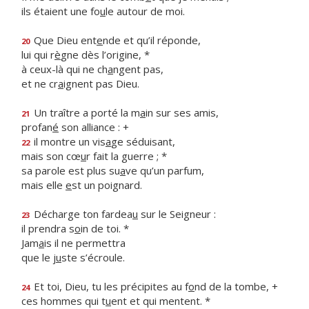
ils étaient une fo
u
le autour de moi.
Que Dieu ent
e
nde et qu’il réponde,
20
lui qui r
è
gne dès l’origine, *
à ceux-là qui ne ch
a
ngent pas,
et ne cr
a
ignent pas Dieu.
Un traître a porté la m
a
in sur ses amis,
21
profan
é
son alliance : +
il montre un vis
a
ge séduisant,
22
mais son cœ
u
r fait la guerre ; *
sa parole est plus su
a
ve qu’un parfum,
mais elle
e
st un poignard.
Décharge ton fardea
u
sur le Seigneur :
23
il prendra s
o
in de toi. *
Jam
a
is il ne permettra
que le j
u
ste s’écroule.
Et toi, Dieu, tu les précipites au f
o
nd de la tombe, +
24
ces hommes qui t
u
ent et qui mentent. *