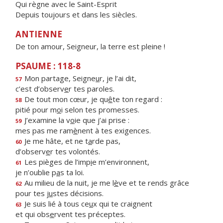
Qui règne avec le Saint-Esprit
Depuis toujours et dans les siècles.
ANTIENNE
De ton amour, Seigneur, la terre est pleine !
PSAUME : 118-8
Mon partage, Seigne
u
r, je l’ai dit,
57
c’est d’observ
e
r tes paroles.
De tout mon cœur, je qu
ê
te ton regard :
58
pitié pour m
o
i selon tes promesses.
J’examine la v
o
ie que j’ai prise :
59
mes pas me ram
è
nent à tes exigences.
Je me hâte, et ne t
a
rde pas,
60
d’observ
e
r tes volontés.
Les pièges de l’imp
i
e m’environnent,
61
je n’oublie p
a
s ta loi.
Au milieu de la nuit, je me l
è
ve et te rends grâce
62
pour tes j
u
stes décisions.
Je suis lié à tous ce
u
x qui te craignent
63
et qui obs
e
rvent tes préceptes.