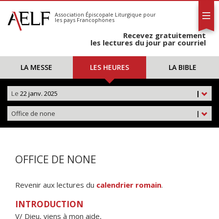
L'AELF
S'abonner
Association Épiscopale Liturgique
pour
les pays Francophones
Calendrier
Recevez gratuitement
Contact
les lectures du jour par courriel
LA MESSE
LES HEURES
LA BIBLE
Le
22 janv. 2025
|
Office de none
|
OFFICE DE NONE
Revenir aux lectures du
calendrier romain
.
INTRODUCTION
V/ Dieu, viens à mon aide,