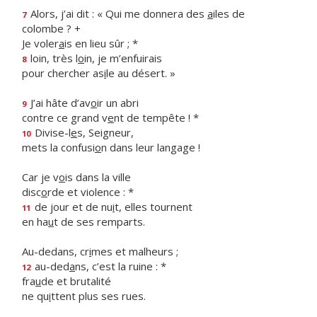
Alors, j’ai dit : « Qui me donnera des
a
iles de
7
colombe ? +
Je voler
a
is en lieu sûr ; *
loin, très l
o
in, je m’enfuirais
8
pour chercher as
i
le au désert. »
J’ai hâte d’av
o
ir un abri
9
contre ce grand v
e
nt de tempête ! *
Divise-l
e
s, Seigneur,
10
mets la confusi
o
n dans leur langage !
Car je v
o
is dans la ville
disc
o
rde et violence : *
de jour et de nu
i
t, elles tournent
11
en ha
u
t de ses remparts.
Au-dedans, cr
i
mes et malheurs ;
au-ded
a
ns, c’est la ruine : *
12
fra
u
de et brutalité
ne qu
i
ttent plus ses rues.