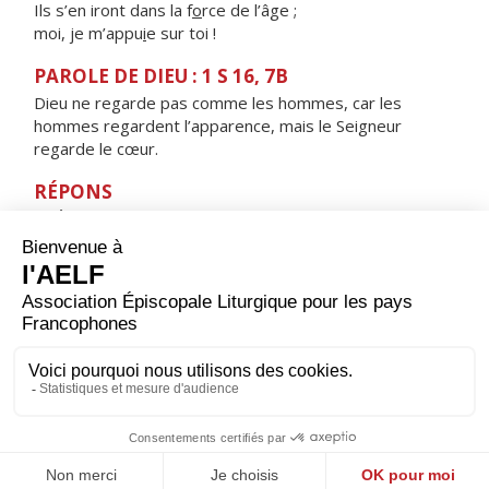
Ils s’en iront dans la f
o
rce de l’âge ;
moi, je m’appu
i
e sur toi !
PAROLE DE DIEU : 1 S 16, 7B
Dieu ne regarde pas comme les hommes, car les
hommes regardent l’apparence, mais le Seigneur
regarde le cœur.
RÉPONS
V/ Éprouve-moi, mon Dieu, tu connaîtras mon cœur,
conduis-moi sur le chemin d'éternité.
ORAISON
Seigneur Jésus Christ, toi qui étendis les bras sur la
croix pour sauver tous les hommes, donne-nous de te
plaire en chacun de nos actes pour faire connaître au
monde l'œuvre de ton amour. Toi qui règnes pour les
siècles des siècles. Amen.