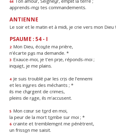
Ton amour, Seigne
u
r, emplit la terre ;
64
apprends-m
o
i tes commandements.
ANTIENNE
Le soir et le matin et à midi, je crie vers mon Dieu !
PSAUME : 54 - I
Mon Dieu, éco
u
te ma prière,
2
n’écarte p
a
s ma demande. *
Exauce-moi, je t’en pr
i
e, réponds-moi ;
3
inqui
e
t, je me plains.
Je suis troublé par les cr
i
s de l’ennemi
4
et les inj
u
res des méchants ; *
ils me ch
a
rgent de crimes,
pleins de r
a
ge, ils m’accusent.
Mon cœur se t
o
rd en moi,
5
la peur de la mort t
o
mbe sur moi ; *
crainte et tremblem
e
nt me pénètrent,
6
un friss
o
n me saisit.