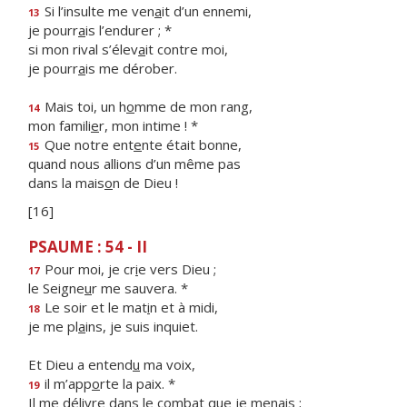
Si l’insulte me ven
a
it d’un ennemi,
13
je pourr
a
is l’endurer ; *
si mon rival s’élev
a
it contre moi,
je pourr
a
is me dérober.
Mais toi, un h
o
mme de mon rang,
14
mon famili
e
r, mon intime ! *
Que notre ent
e
nte était bonne,
15
quand nous allions d’un même pas
dans la mais
o
n de Dieu !
[16]
PSAUME : 54 - II
Pour moi, je cr
i
e vers Dieu ;
17
le Seigne
u
r me sauvera. *
Le soir et le mat
i
n et à midi,
18
je me pl
a
ins, je suis inquiet.
Et Dieu a entend
u
ma voix,
il m’app
o
rte la paix. *
19
Il me délivre dans le comb
a
t que je menais ;