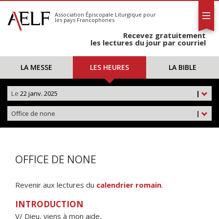
L'AELF
S'abonner
Association Épiscopale Liturgique
pour
les pays Francophones
Calendrier
Recevez gratuitement
Contact
les lectures du jour par courriel
LA MESSE
LES HEURES
LA BIBLE
Le
22 janv. 2025
|
Office de none
|
OFFICE DE NONE
Revenir aux lectures du
calendrier romain
.
INTRODUCTION
V/ Dieu, viens à mon aide,