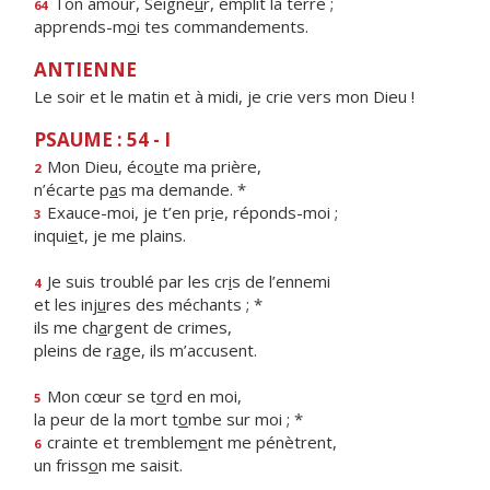
Ton amour, Seigne
u
r, emplit la terre ;
64
apprends-m
o
i tes commandements.
ANTIENNE
Le soir et le matin et à midi, je crie vers mon Dieu !
PSAUME : 54 - I
Mon Dieu, éco
u
te ma prière,
2
n’écarte p
a
s ma demande. *
Exauce-moi, je t’en pr
i
e, réponds-moi ;
3
inqui
e
t, je me plains.
Je suis troublé par les cr
i
s de l’ennemi
4
et les inj
u
res des méchants ; *
ils me ch
a
rgent de crimes,
pleins de r
a
ge, ils m’accusent.
Mon cœur se t
o
rd en moi,
5
la peur de la mort t
o
mbe sur moi ; *
crainte et tremblem
e
nt me pénètrent,
6
un friss
o
n me saisit.