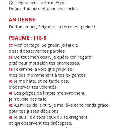
Qui règne avec le Saint-Esprit
Depuis toujours et dans les siècles.
ANTIENNE
De ton amour, Seigneur, la terre est pleine !
PSAUME : 118-8
Mon partage, Seigne
u
r, je l’ai dit,
57
c’est d’observ
e
r tes paroles.
De tout mon cœur, je qu
ê
te ton regard :
58
pitié pour m
o
i selon tes promesses.
J’examine la v
o
ie que j’ai prise :
59
mes pas me ram
è
nent à tes exigences.
Je me hâte, et ne t
a
rde pas,
60
d’observ
e
r tes volontés.
Les pièges de l’imp
i
e m’environnent,
61
je n’oublie p
a
s ta loi.
Au milieu de la nuit, je me l
è
ve et te rends grâce
62
pour tes j
u
stes décisions.
Je suis lié à tous ce
u
x qui te craignent
63
et qui obs
e
rvent tes préceptes.