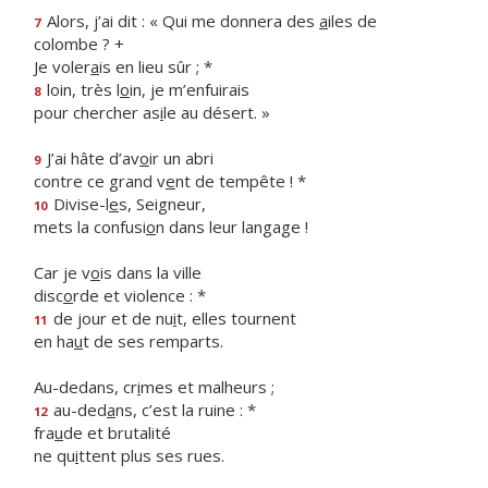
Alors, j’ai dit : « Qui me donnera des
a
iles de
7
colombe ? +
Je voler
a
is en lieu sûr ; *
loin, très l
o
in, je m’enfuirais
8
pour chercher as
i
le au désert. »
J’ai hâte d’av
o
ir un abri
9
contre ce grand v
e
nt de tempête ! *
Divise-l
e
s, Seigneur,
10
mets la confusi
o
n dans leur langage !
Car je v
o
is dans la ville
disc
o
rde et violence : *
de jour et de nu
i
t, elles tournent
11
en ha
u
t de ses remparts.
Au-dedans, cr
i
mes et malheurs ;
au-ded
a
ns, c’est la ruine : *
12
fra
u
de et brutalité
ne qu
i
ttent plus ses rues.