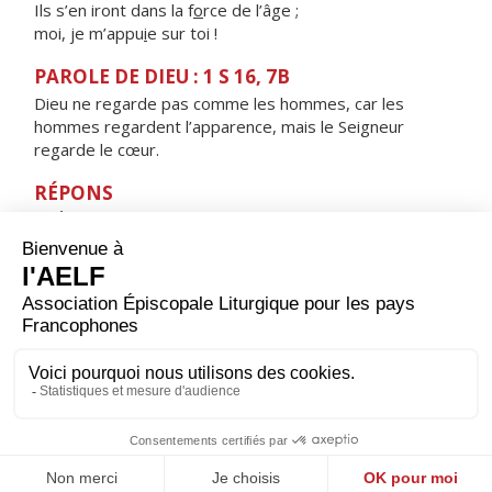
Ils s’en iront dans la f
o
rce de l’âge ;
moi, je m’appu
i
e sur toi !
PAROLE DE DIEU : 1 S 16, 7B
Dieu ne regarde pas comme les hommes, car les
hommes regardent l’apparence, mais le Seigneur
regarde le cœur.
RÉPONS
V/ Éprouve-moi, mon Dieu, tu connaîtras mon cœur,
conduis-moi sur le chemin d'éternité.
ORAISON
Seigneur Jésus Christ, toi qui étendis les bras sur la
croix pour sauver tous les hommes, donne-nous de te
plaire en chacun de nos actes pour faire connaître au
monde l'œuvre de ton amour. Toi qui règnes pour les
siècles des siècles. Amen.