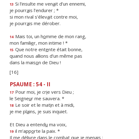
Si l’insulte me ven
a
it d’un ennemi,
13
je pourr
a
is l’endurer ; *
si mon rival s’élev
a
it contre moi,
je pourr
a
is me dérober.
Mais toi, un h
o
mme de mon rang,
14
mon famili
e
r, mon intime ! *
Que notre ent
e
nte était bonne,
15
quand nous allions d’un même pas
dans la mais
o
n de Dieu !
[16]
PSAUME : 54 - II
Pour moi, je cr
i
e vers Dieu ;
17
le Seigne
u
r me sauvera. *
Le soir et le mat
i
n et à midi,
18
je me pl
a
ins, je suis inquiet.
Et Dieu a entend
u
ma voix,
il m’app
o
rte la paix. *
19
Il me délivre dans le comb
a
t que je menais ;