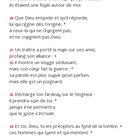
ils étaient une fo
u
le autour de moi.
Que Dieu ent
e
nde et qu’il réponde,
20
lui qui r
è
gne dès l’origine, *
à ceux-là qui ne ch
a
ngent pas,
et ne cr
a
ignent pas Dieu.
Un traître a porté la m
a
in sur ses amis,
21
profan
é
son alliance : +
il montre un vis
a
ge séduisant,
22
mais son cœ
u
r fait la guerre ; *
sa parole est plus su
a
ve qu’un parfum,
mais elle
e
st un poignard.
Décharge ton fardea
u
sur le Seigneur :
23
il prendra s
o
in de toi. *
Jam
a
is il ne permettra
que le j
u
ste s’écroule.
Et toi, Dieu, tu les précipites au f
o
nd de la tombe, +
24
ces hommes qui t
u
ent et qui mentent. *