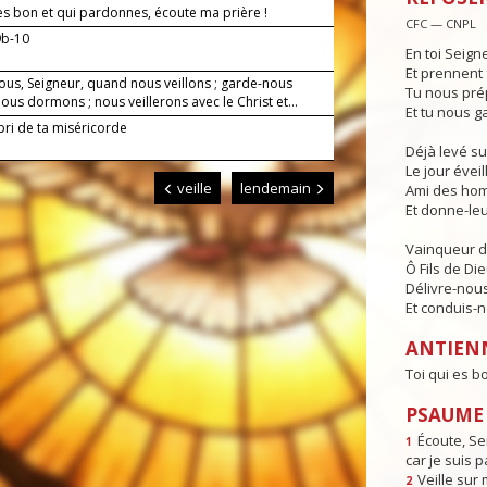
 es bon et qui pardonnes, écoute ma prière !
CFC — CNPL
9b-10
En toi Seign
Et prennent 
ous, Seigneur, quand nous veillons ; garde-nous
Tu nous pré
us dormons ; nous veillerons avec le Christ et...
Et tu nous g
bri de ta miséricorde
Déjà levé su
Le jour éveill
veille
lendemain
Ami des hom
Et donne-leur
Vainqueur d
Ô Fils de Die
Délivre-nous
Et conduis-no
ANTIEN
Toi qui es b
PSAUME 
Écoute, Se
1
car je suis p
Veille sur 
2