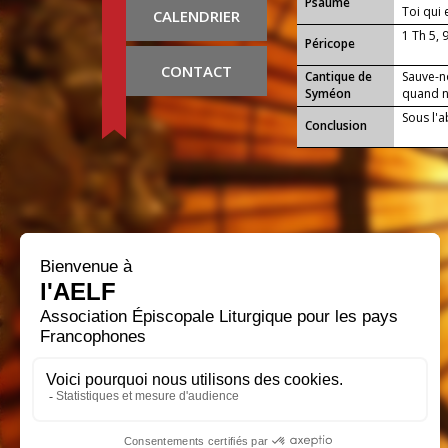
Psaume
Toi qui
CALENDRIER
1 Th 5, 
Péricope
CONTACT
Cantique de
Sauve-n
Syméon
quand no
Sous l'a
Conclusion