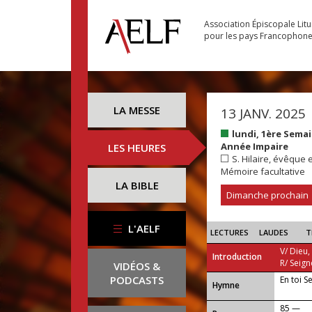
Association Épiscopale Lit
pour les pays Francophon
LA MESSE
13 JANV. 2025
lundi, 1ère Sema
Année Impaire
LES HEURES
S. Hilaire, évêque e
Mémoire facultative
LA BIBLE
Dimanche prochain
L'AELF
LECTURES
LAUDES
T
V/ Dieu,
Introduction
R/ Seign
VIDÉOS &
PODCASTS
En toi S
...
Hymne
85 —