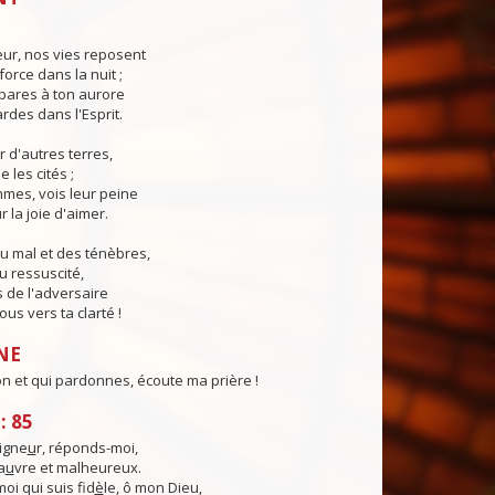
eur, nos vies reposent
force dans la nuit ;
pares à ton aurore
ardes dans l'Esprit.
r d'autres terres,
e les cités ;
mes, vois leur peine
 la joie d'aimer.
u mal et des ténèbres,
u ressuscité,
 de l'adversaire
us vers ta clarté !
NE
on et qui pardonnes, écoute ma prière !
: 85
igne
u
r, réponds-moi,
a
u
vre et malheureux.
moi qui suis fid
è
le, ô mon Dieu,