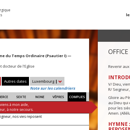
urgique
le
es
OFFICE
ine du Temps Ordinaire (Psautier I) —
t docteur de l'Eglise
Revenir aux
INTROD
Autres dates
Luxembourg
|
V/ Dieu, vie
Note sur les calendriers
R/ Seigneur,
IERCE
SEXTE
NONE
VÊPRES
COMPLIES
Gloire au Pèr
au Dieu qui e
 viens à mon aide,
pour les siè
eur, à notre secours.
Amen. (Allélu
eigneur, nos vies reposent
HYMNE :
REPOSE