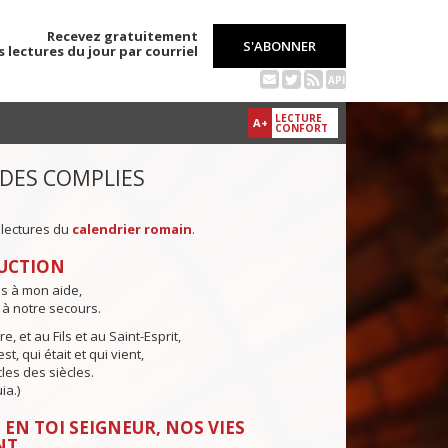
Recevez gratuitement
S'ABONNER
s lectures du jour par courriel
API
LECTURE
A+
CONFORT
 DES COMPLIES
 lectures du
calendrier romain
.
UCTION
ns à mon aide,
 à notre secours.
e, et au Fils et au Saint-Esprit,
st, qui était et qui vient,
cles des siècles.
ia.)
 EN TOI SEIGNEUR, NOS VIES
NT