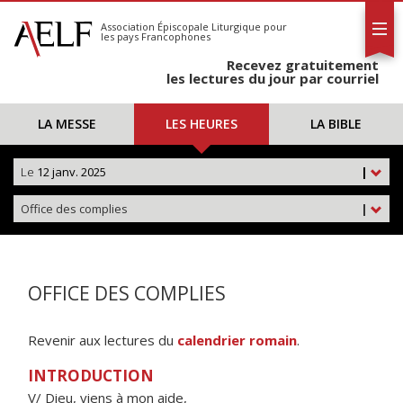
L'AELF
S'abonner
Association Épiscopale Liturgique
pour
les pays Francophones
Calendrier
Recevez gratuitement
Contact
les lectures du jour par courriel
LA MESSE
LES HEURES
LA BIBLE
Le
12 janv. 2025
|
Office des complies
|
OFFICE DES COMPLIES
Revenir aux lectures du
calendrier romain
.
INTRODUCTION
V/ Dieu, viens à mon aide,