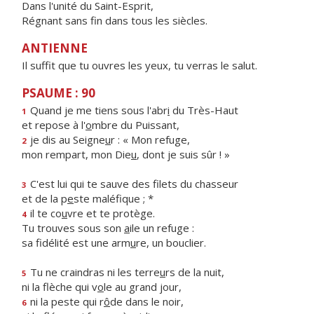
Dans l'unité du Saint-Esprit,
Régnant sans fin dans tous les siècles.
ANTIENNE
Il suffit que tu ouvres les yeux, tu verras le salut.
PSAUME : 90
Quand je me tiens sous l'abr
i
du Très-Haut
1
et repose à l'
o
mbre du Puissant,
je dis au Seigne
u
r : « Mon refuge,
2
mon rempart, mon Die
u
, dont je suis sûr ! »
C'est lui qui te sauve des filets du chasseur
3
et de la p
e
ste maléfique ; *
il te co
u
vre et te protège.
4
Tu trouves sous son
a
ile un refuge :
sa fidélité est une arm
u
re, un bouclier.
Tu ne craindras ni les terre
u
rs de la nuit,
5
ni la flèche qui v
o
le au grand jour,
ni la peste qui r
ô
de dans le noir,
6