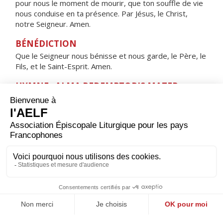
pour nous le moment de mourir, que ton souffle de vie
nous conduise en ta présence. Par Jésus, le Christ,
notre Seigneur. Amen.
BÉNÉDICTION
Que le Seigneur nous bénisse et nous garde, le Père, le
Fils, et le Saint-Esprit. Amen.
HYMNE : ALMA REDEMPTORIS MATER,
Alma Redemptoris Mater,
quæ pervia cæli porta manes, et stella maris,
succurre cadenti, surgere qui curat, populo :
tu quæ genuisti, natura mirante,
tuum sanctum Genitorem,
Virgo prius ac posterius,
Gabrielis ab ore sumens illud Ave,
peccatorum miserere.