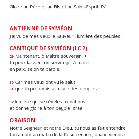
Gloire au Père et au Fils et au Saint-Esprit. R/
ANTIENNE DE SYMÉON
J’ai vu de mes yeux le Sauveur : lumière des peuples.
CANTIQUE DE SYMÉON (LC 2)
Maintenant, ô M
a
ître souverain, +
29
tu peux laisser ton servite
u
r s'en aller
en paix, sel
o
n ta parole.
Car mes yeux ont v
u
le salut
30
que tu préparais à la f
a
ce des peuples :
31
lumière qui se rév
è
le aux nations
32
et donne gloire à ton pe
u
ple Israël.
ORAISON
Notre Seigneur et notre Dieu, tu nous as fait entendre
ton amour au matin de la Résurrection ; quand viendra