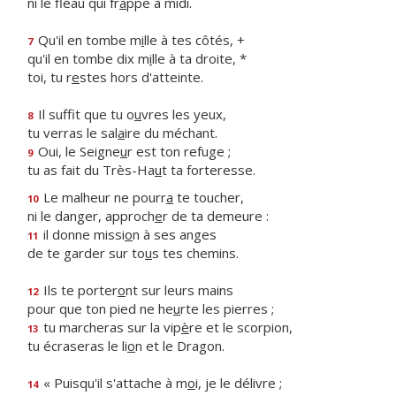
ni le fléau qui fr
a
ppe à midi.
Qu'il en tombe m
i
lle à tes côtés, +
7
qu'il en tombe dix m
i
lle à ta droite, *
toi, tu r
e
stes hors d'atteinte.
Il suffit que tu o
u
vres les yeux,
8
tu verras le sal
a
ire du méchant.
Oui, le Seigne
u
r est ton refuge ;
9
tu as fait du Très-Ha
u
t ta forteresse.
Le malheur ne pourr
a
te toucher,
10
ni le danger, approch
e
r de ta demeure :
il donne missi
o
n à ses anges
11
de te garder sur to
u
s tes chemins.
Ils te porter
o
nt sur leurs mains
12
pour que ton pied ne he
u
rte les pierres ;
tu marcheras sur la vip
è
re et le scorpion,
13
tu écraseras le li
o
n et le Dragon.
« Puisqu'il s'attache à m
o
i, je le délivre ;
14