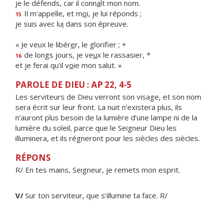
je le défends, car il conn
a
ît mon nom.
Il m'appelle, et m
o
i, je lui réponds ;
15
je suis avec lu
i
dans son épreuve.
« Je veux le libér
e
r, le glorifier ; +
de longs jours, je ve
u
x le rassasier, *
16
et je ferai qu'il v
o
ie mon salut. »
PAROLE DE DIEU : AP 22, 4-5
Les serviteurs de Dieu verront son visage, et son nom
sera écrit sur leur front. La nuit n’existera plus, ils
n’auront plus besoin de la lumière d’une lampe ni de la
lumière du soleil, parce que le Seigneur Dieu les
illuminera, et ils régneront pour les siècles des siècles.
RÉPONS
R/ En tes mains, Seigneur, je remets mon esprit.
V/
Sur ton serviteur, que s’illumine ta face. R/