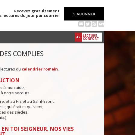
Recevez gratuitement
S'ABONNER
s lectures du jour par courriel
API
LECTURE
A+
CONFORT
 DES COMPLIES
 lectures du
calendrier romain
.
UCTION
ns à mon aide,
 à notre secours.
e, et au Fils et au Saint-Esprit,
st, qui était et qui vient,
cles des siècles.
ia.)
 EN TOI SEIGNEUR, NOS VIES
NT