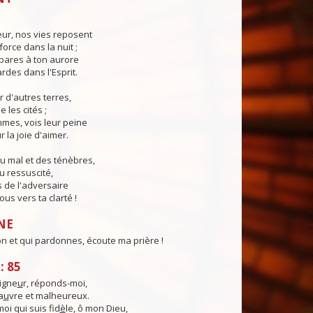
eur, nos vies reposent
force dans la nuit ;
pares à ton aurore
ardes dans l'Esprit.
r d'autres terres,
e les cités ;
mes, vois leur peine
 la joie d'aimer.
u mal et des ténèbres,
u ressuscité,
 de l'adversaire
us vers ta clarté !
NE
on et qui pardonnes, écoute ma prière !
: 85
igne
u
r, réponds-moi,
a
u
vre et malheureux.
moi qui suis fid
è
le, ô mon Dieu,