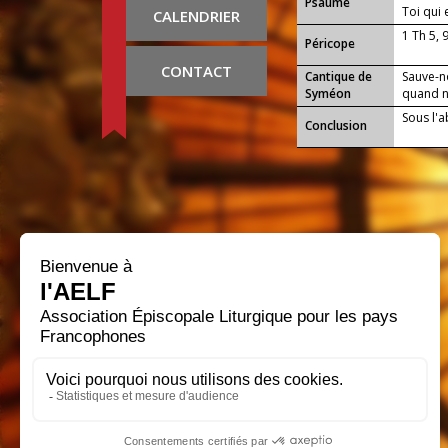
Psaume
Toi qui
CALENDRIER
1 Th 5, 
Péricope
CONTACT
Cantique de
Sauve-n
Syméon
quand no
Sous l'a
Conclusion