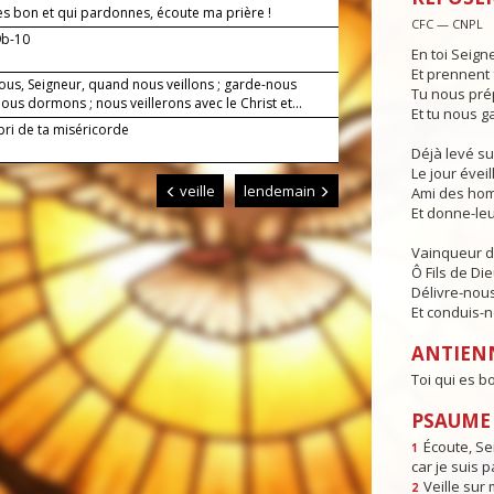
 es bon et qui pardonnes, écoute ma prière !
CFC — CNPL
9b-10
En toi Seign
Et prennent 
ous, Seigneur, quand nous veillons ; garde-nous
Tu nous pré
us dormons ; nous veillerons avec le Christ et...
Et tu nous g
bri de ta miséricorde
Déjà levé su
Le jour éveill
veille
lendemain
Ami des hom
Et donne-leur
Vainqueur d
Ô Fils de Die
Délivre-nous
Et conduis-no
ANTIEN
Toi qui es b
PSAUME 
Écoute, Se
1
car je suis p
Veille sur 
2