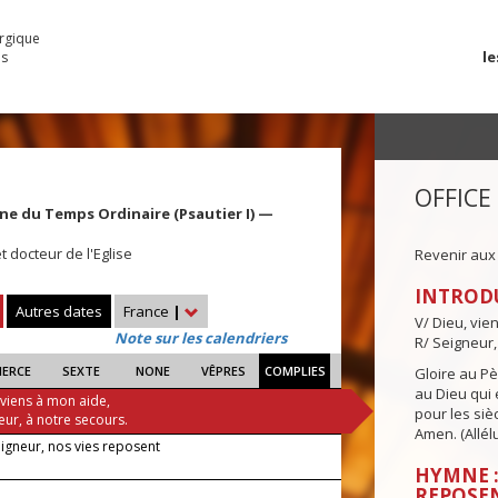
urgique
le
es
OFFICE
ine du Temps Ordinaire (Psautier I) —
t docteur de l'Eglise
Revenir aux
INTROD
Autres dates
France
|
V/ Dieu, vie
Note sur les calendriers
R/ Seigneur,
IERCE
SEXTE
NONE
VÊPRES
COMPLIES
Gloire au Pèr
au Dieu qui e
 viens à mon aide,
pour les siè
eur, à notre secours.
Amen. (Allélu
eigneur, nos vies reposent
HYMNE :
REPOSE