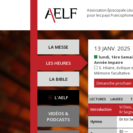
Association Épiscopale Lit
pour les pays Francophon
LA MESSE
13 JANV. 2025
lundi, 1ère Sema
Année Impaire
LES HEURES
S. Hilaire, évêque e
Mémoire facultative
LA BIBLE
Dimanche prochain
L'AELF
LECTURES
LAUDES
T
V/ Dieu,
Introduction
R/ Seign
VIDÉOS &
PODCASTS
En toi S
...
Hymne
85 —