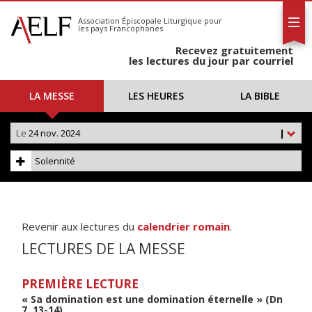
L'AELF
S'abonner
Association Épiscopale Liturgique
pour
les pays Francophones
Calendrier
Recevez gratuitement
Contact
les lectures du jour par courriel
LA MESSE
LES HEURES
LA BIBLE
Le
24 nov. 2024
|
Solennité
Revenir aux lectures du
calendrier romain
.
LECTURES DE LA MESSE
PREMIÈRE LECTURE
« Sa domination est une domination éternelle » (Dn
7, 13-14)