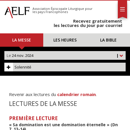
L'AELF
S'abonner
Association Épiscopale Liturgique
pour
les pays Francophones
Calendrier
Recevez gratuitement
Contact
les lectures du jour par courriel
LA MESSE
LES HEURES
LA BIBLE
Le
24 nov. 2024
|
Solennité
Revenir aux lectures du
calendrier romain
.
LECTURES DE LA MESSE
PREMIÈRE LECTURE
« Sa domination est une domination éternelle » (Dn
7, 13-14)