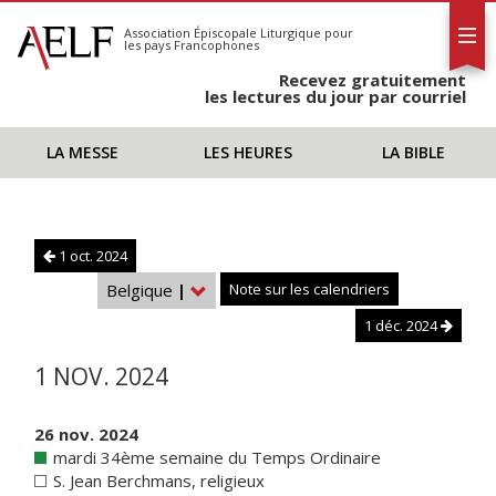
L'AELF
S'abonner
Association Épiscopale Liturgique
pour
les pays Francophones
Calendrier
Recevez gratuitement
Contact
les lectures du jour par courriel
LA MESSE
LES HEURES
LA BIBLE
1 oct. 2024
Belgique
|
Note sur les calendriers
1 déc. 2024
1 NOV. 2024
26 nov. 2024
mardi 34ème semaine du Temps Ordinaire
S. Jean Berchmans, religieux