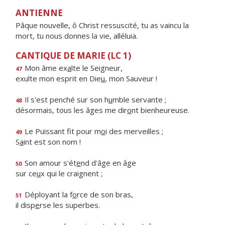
ANTIENNE
Pâque nouvelle, ô Christ ressuscité, tu as vaincu la
mort, tu nous donnes la vie, alléluia.
CANTIQUE DE MARIE (LC 1)
Mon âme ex
a
lte le Seigneur,
47
exulte mon esprit en Die
u
, mon Sauveur !
Il s'est penché sur son h
u
mble servante ;
48
désormais, tous les âges me dir
o
nt bienheureuse.
Le Puissant fit pour m
o
i des merveilles ;
49
S
a
int est son nom !
Son amour s'ét
e
nd d'âge en âge
50
sur ce
u
x qui le craignent ;
Déployant la f
o
rce de son bras,
51
il disp
e
rse les superbes.