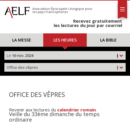
L'AELF
S'abonner
Association Épiscopale Liturgique
pour
les pays Francophones
Calendrier
Recevez gratuitement
Contact
les lectures du jour par courriel
LA MESSE
LES HEURES
LA BIBLE
Le
16 nov. 2024
|
Office des vêpres
|
OFFICE DES VÊPRES
Revenir aux lectures du
calendrier romain
.
Veille du 33ème dimanche du temps
ordinaire