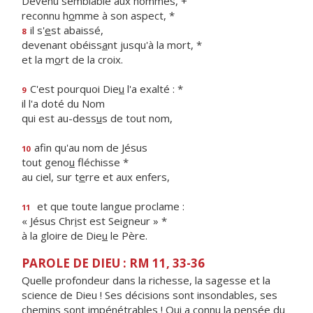
Devenu semblable aux hommes, +
reconnu h
o
mme à son aspect, *
il s'
e
st abaissé,
8
devenant obéiss
a
nt jusqu'à la mort, *
et la m
o
rt de la croix.
C'est pourquoi Die
u
l'a exalté : *
9
il l'a doté du Nom
qui est au-dess
u
s de tout nom,
afin qu'au nom de Jésus
10
tout geno
u
fléchisse *
au ciel, sur t
e
rre et aux enfers,
et que toute langue proclame :
11
« Jésus Chr
i
st est Seigneur » *
à la gloire de Die
u
le Père.
PAROLE DE DIEU : RM 11, 33-36
Quelle profondeur dans la richesse, la sagesse et la
science de Dieu ! Ses décisions sont insondables, ses
chemins sont impénétrables ! Qui a connu la pensée du