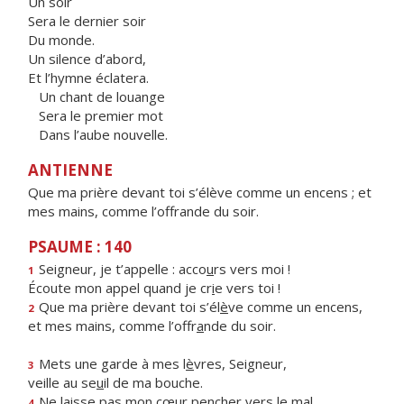
Un soir
Sera le dernier soir
Du monde.
Un silence d’abord,
Et l’hymne éclatera.
Un chant de louange
Sera le premier mot
Dans l’aube nouvelle.
ANTIENNE
Que ma prière devant toi s’élève comme un encens ; et
mes mains, comme l’offrande du soir.
PSAUME : 140
Seigneur, je t’appelle : acco
u
rs vers moi !
1
Écoute mon appel quand je cr
i
e vers toi !
Que ma prière devant toi s’él
è
ve comme un encens,
2
et mes mains, comme l’offr
a
nde du soir.
Mets une garde à mes l
è
vres, Seigneur,
3
veille au se
u
il de ma bouche.
Ne laisse pas mon cœur pench
e
r vers le mal
4