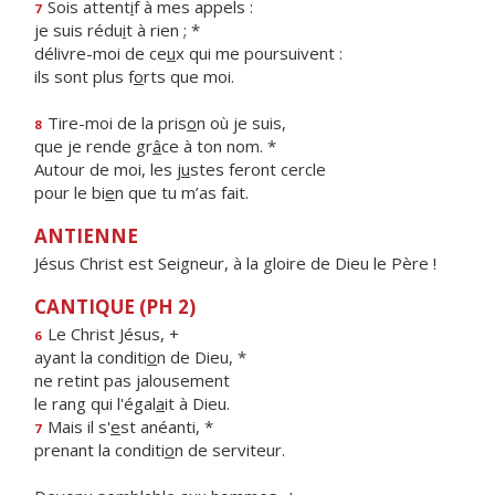
Sois attent
i
f à mes appels :
7
je suis rédu
i
t à rien ; *
délivre-moi de ce
u
x qui me poursuivent :
ils sont plus f
o
rts que moi.
Tire-moi de la pris
o
n où je suis,
8
que je rende gr
â
ce à ton nom. *
Autour de moi, les j
u
stes feront cercle
pour le bi
e
n que tu m’as fait.
ANTIENNE
Jésus Christ est Seigneur, à la gloire de Dieu le Père !
CANTIQUE (PH 2)
Le Christ Jésus, +
6
ayant la conditi
o
n de Dieu, *
ne retint pas jalousement
le rang qui l'égal
a
it à Dieu.
Mais il s'
e
st anéanti, *
7
prenant la conditi
o
n de serviteur.