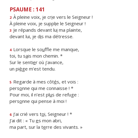
PSAUME : 141
À pleine voix, je cr
i
e vers le Seigneur !
2
À pleine voix, je suppl
i
e le Seigneur !
Je répands devant lu
i
ma plainte,
3
devant lui, je d
i
s ma détresse.
Lorsque le so
u
ffle me manque,
4
toi, tu s
a
is mon chemin. *
Sur le senti
e
r où j’avance,
un pi
è
ge m’est tendu.
Regarde à mes côt
é
s, et vois :
5
pers
o
nne qui me connaisse ! *
Pour moi, il n’est pl
u
s de refuge :
pers
o
nne qui pense à moi !
J’ai crié vers t
o
i, Seigneur ! *
6
J’ai dit : « Tu
e
s mon abri,
ma part, sur la t
e
rre des vivants. »