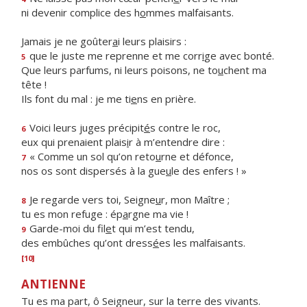
ni devenir complice des h
o
mmes malfaisants.
Jamais je ne goûter
a
i leurs plaisirs :
que le juste me reprenne et me corr
i
ge avec bonté.
5
Que leurs parfums, ni leurs poisons, ne to
u
chent ma
tête !
Ils font du mal : je me ti
e
ns en prière.
Voici leurs juges précipit
é
s contre le roc,
6
eux qui prenaient plais
i
r à m’entendre dire :
« Comme un sol qu’on reto
u
rne et défonce,
7
nos os sont dispersés à la gue
u
le des enfers ! »
Je regarde vers toi, Seigne
u
r, mon Maître ;
8
tu es mon refuge : ép
a
rgne ma vie !
Garde-moi du fil
e
t qui m’est tendu,
9
des embûches qu’ont dress
é
es les malfaisants.
[10]
ANTIENNE
Tu es ma part, ô Seigneur, sur la terre des vivants.