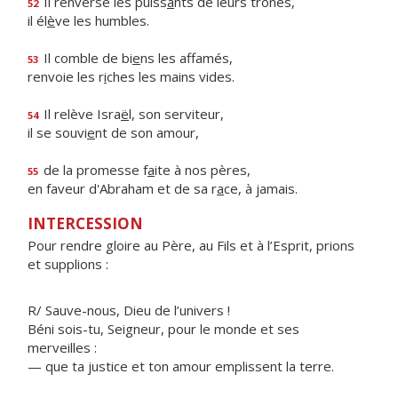
Il renverse les puiss
a
nts de leurs trônes,
52
il él
è
ve les humbles.
Il comble de bi
e
ns les affamés,
53
renvoie les r
i
ches les mains vides.
Il relève Isra
ë
l, son serviteur,
54
il se souvi
e
nt de son amour,
de la promesse f
a
ite à nos pères,
55
en faveur d'Abraham et de sa r
a
ce, à jamais.
INTERCESSION
Pour rendre gloire au Père, au Fils et à l’Esprit, prions
et supplions :
R/ Sauve-nous, Dieu de l’univers !
Béni sois-tu, Seigneur, pour le monde et ses
merveilles :
— que ta justice et ton amour emplissent la terre.