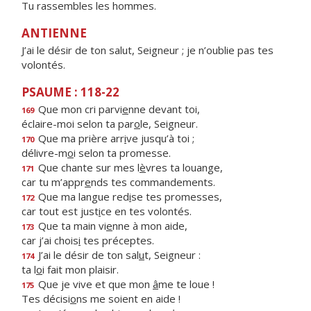
Tu rassembles les hommes.
ANTIENNE
J’ai le désir de ton salut, Seigneur ; je n’oublie pas tes
volontés.
PSAUME : 118-22
Que mon cri parvi
e
nne devant toi,
169
éclaire-moi selon ta par
o
le, Seigneur.
Que ma prière arr
i
ve jusqu’à toi ;
170
délivre-m
o
i selon ta promesse.
Que chante sur mes l
è
vres ta louange,
171
car tu m’appr
e
nds tes commandements.
Que ma langue red
i
se tes promesses,
172
car tout est just
i
ce en tes volontés.
Que ta main vi
e
nne à mon aide,
173
car j’ai chois
i
tes préceptes.
J’ai le désir de ton sal
u
t, Seigneur :
174
ta l
o
i fait mon plaisir.
Que je vive et que mon
â
me te loue !
175
Tes décisi
o
ns me soient en aide !