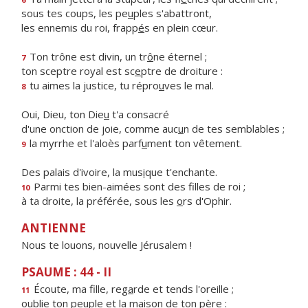
sous tes coups, les pe
u
ples s'abattront,
les ennemis du roi, frapp
é
s en plein cœur.
Ton trône est divin, un tr
ô
ne éternel ;
7
ton sceptre royal est sc
e
ptre de droiture :
tu aimes la justice, tu répro
u
ves le mal.
8
Oui, Dieu, ton Die
u
t'a consacré
d'une onction de joie, comme auc
u
n de tes semblables ;
la myrrhe et l'aloès parf
u
ment ton vêtement.
9
Des palais d'ivoire, la mus
i
que t'enchante.
Parmi tes bien-aimées sont des f
lles de roi ;
10
à ta droite, la préférée, sous les
o
rs d'Ophir.
ANTIENNE
Nous te louons, nouvelle Jérusalem !
PSAUME : 44 - II
Écoute, ma fille, reg
a
rde et tends l'oreille ;
11
oublie ton peuple et la mais
o
n de ton père :