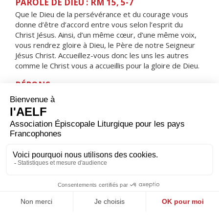
PAROLE DE DIEU : RM 15, 5-7
Que le Dieu de la persévérance et du courage vous
donne d’être d’accord entre vous selon l’esprit du
Christ Jésus. Ainsi, d’un même cœur, d’une même voix,
vous rendrez gloire à Dieu, le Père de notre Seigneur
Jésus Christ. Accueillez-vous donc les uns les autres
comme le Christ vous a accueillis pour la gloire de Dieu.
RÉPONS
V/
Le Seigneur aime son peuple,
il donne aux humbles l’éclat de la victoire.
ORAISON
Seigneur, foyer brûlant de charité, accorde-nous une
telle ferveur que nous soyons capables de t’aimer plus
que tout et d’aimer nos frères à cause de toi. Par Jésus,
le Christ, notre Seigneur. Amen.