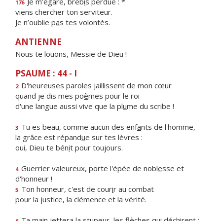
Je m’égare, breb
i
s perdue : *
176
viens chercher ton serviteur.
Je n’oublie p
a
s tes volontés.
ANTIENNE
Nous te louons, Messie de Dieu !
PSAUME : 44 - I
D'heureuses paroles jaill
i
ssent de mon cœur
2
quand je dis mes po
è
mes pour le roi
d'une langue aussi vive que la pl
u
me du scribe !
Tu es beau, comme aucun des enf
a
nts de l'homme,
3
la grâce est répand
u
e sur tes lèvres :
oui, Dieu te bén
i
t pour toujours.
Guerrier valeureux, porte l'épée de nobl
e
sse et
4
d'honneur !
Ton honneur, c'est de cour
i
r au combat
5
pour la justice, la clém
e
nce et la vérité.
Ta main jettera la stupeur, les fl
è
ches qui déchirent ;
6