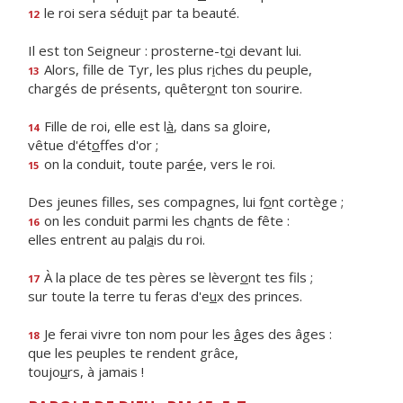
le roi sera sédu
i
t par ta beauté.
12
Il est ton Seigneur : prosterne-t
o
i devant lui.
Alors, fille de Tyr, les plus r
i
ches du peuple,
13
chargés de présents, quêter
o
nt ton sourire.
Fille de roi, elle est l
à
, dans sa gloire,
14
vêtue d'ét
o
ffes d'or ;
on la conduit, toute par
é
e, vers le roi.
15
Des jeunes filles, ses compagnes, lui f
o
nt cortège ;
on les conduit parmi les ch
a
nts de fête :
16
elles entrent au pal
a
is du roi.
À la place de tes pères se lèver
o
nt tes fils ;
17
sur toute la terre tu feras d'e
u
x des princes.
Je ferai vivre ton nom pour les
â
ges des âges :
18
que les peuples te rendent grâce,
toujo
u
rs, à jamais !