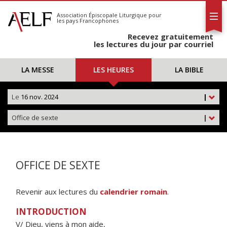
L'AELF
S'abonner
Association Épiscopale Liturgique
pour
les pays Francophones
Calendrier
Recevez gratuitement
Contact
les lectures du jour par courriel
LA MESSE
LES HEURES
LA BIBLE
Le
16 nov. 2024
|
Office de sexte
|
OFFICE DE SEXTE
Revenir aux lectures du
calendrier romain
.
INTRODUCTION
V/ Dieu, viens à mon aide,