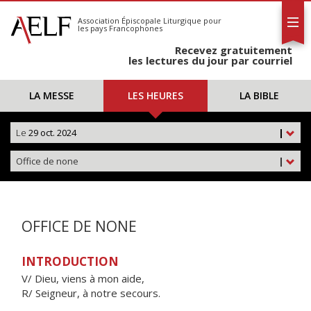
L'AELF
S'abonner
Association Épiscopale Liturgique
pour
les pays Francophones
Calendrier
Recevez gratuitement
Contact
les lectures du jour par courriel
LA MESSE
LES HEURES
LA BIBLE
Le
29 oct. 2024
|
Office de none
|
OFFICE DE NONE
INTRODUCTION
V/ Dieu, viens à mon aide,
R/ Seigneur, à notre secours.