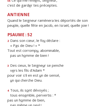
Ce qui me revi
e
nt, Seigneur,
56
c’est de gard
e
r tes préceptes.
ANTIENNE
Quand le Seigneur ramènera les déportés de son
peuple, quelle fête en Jacob, en Israël, quelle joie !
PSAUME : 52
Dans son cœur, le fo
u
déclare :
2
« P
a
s de Dieu ! » *
Tout est corromp
u
, abominable,
pas un h
o
mme de bien !
Des cieux, le Seigne
u
r se penche
3
v
e
rs les fils d’Adam *
pour voir s’il en est
u
n de sensé,
u
n qui cherche Dieu.
Tous, ils s
o
nt dévoyés ;
4
tous ens
e
mble, pervertis : *
pas un h
o
mme de bien,
pas même un seul !