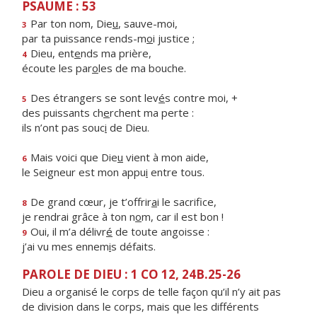
PSAUME : 53
Par ton nom, Die
u
, sauve-moi,
3
par ta puissance rends-m
o
i justice ;
Dieu, ent
e
nds ma prière,
4
écoute les par
o
les de ma bouche.
Des étrangers se sont lev
é
s contre moi, +
5
des puissants ch
e
rchent ma perte :
ils n’ont pas souc
i
de Dieu.
Mais voici que Die
u
vient à mon aide,
6
le Seigneur est mon appu
i
entre tous.
De grand cœur, je t’offrir
a
i le sacrifice,
8
je rendrai grâce à ton n
o
m, car il est bon !
Oui, il m’a délivr
é
de toute angoisse :
9
j’ai vu mes ennem
i
s défaits.
PAROLE DE DIEU : 1 CO 12, 24B.25-26
Dieu a organisé le corps de telle façon qu’il n’y ait pas
de division dans le corps, mais que les différents