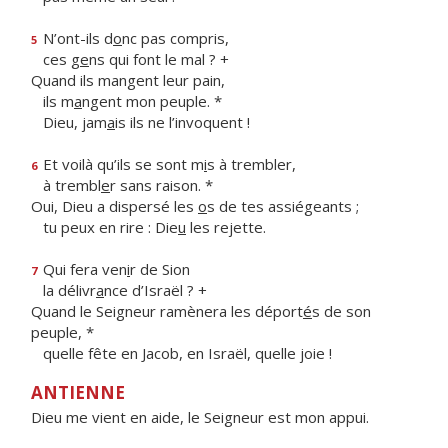
N’ont-ils d
o
nc pas compris,
5
ces g
e
ns qui font le mal ? +
Quand ils mangent leur pain,
ils m
a
ngent mon peuple. *
Dieu, jam
a
is ils ne l’invoquent !
Et voilà qu’ils se sont m
i
s à trembler,
6
à trembl
e
r sans raison. *
Oui, Dieu a dispersé les
o
s de tes assiégeants ;
tu peux en rire : Die
u
les rejette.
Qui fera ven
i
r de Sion
7
la délivr
a
nce d’Israël ? +
Quand le Seigneur ramènera les déport
é
s de son
peuple, *
quelle fête en Jacob, en Israël, quelle joie !
ANTIENNE
Dieu me vient en aide, le Seigneur est mon appui.