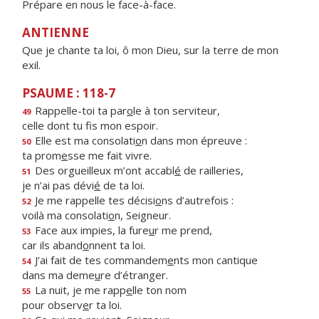
Prépare en nous le face-à-face.
ANTIENNE
Que je chante ta loi, ô mon Dieu, sur la terre de mon
exil.
PSAUME : 118-7
Rappelle-toi ta par
o
le à ton serviteur,
49
celle dont tu f
s mon espoir.
Elle est ma consolati
o
n dans mon épreuve :
50
ta prom
e
sse me fait vivre.
Des orgueilleux m’ont accabl
é
de railleries,
51
je n’ai pas dévi
é
de ta loi.
Je me rappelle tes décisi
o
ns d’autrefois :
52
voilà ma consolati
o
n, Seigneur.
Face aux impies, la fure
u
r me prend,
53
car ils aband
o
nnent ta loi.
J’ai fait de tes commandem
e
nts mon cantique
54
dans ma deme
u
re d’étranger.
La nuit, je me rapp
e
lle ton nom
55
pour observ
e
r ta loi.