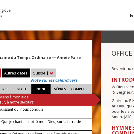
urgique
le
es
OFFICE
maine du Temps Ordinaire — Année Paire
Revenir aux
Autres dates
Suisse
|
INTROD
Note sur les calendriers
V/ Dieu, vie
IERCE
SEXTE
NONE
VÊPRES
COMPLIES
R/ Seigneur,
 viens à mon aide,
Gloire au Pèr
eur, à notre secours.
au Dieu qui e
puissant qui nous conduis
pour les siè
Amen. (Allélu
Que je chante ta loi, ô mon Dieu, sur la terre de
.
HYMNE :
CONDUI
and le Seigneur ramènera les déportés de son