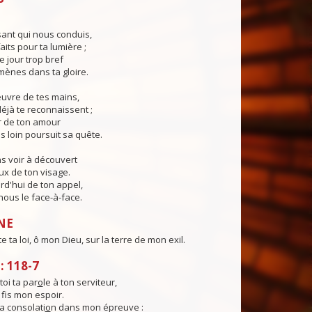
ant qui nous conduis,
aits pour ta lumière ;
e jour trop bref
ènes dans ta gloire.
œuvre de tes mains,
éjà te reconnaissent ;
r de ton amour
s loin poursuit sa quête.
s voir à découvert
eux de ton visage.
rd'hui de ton appel,
ous le face-à-face.
NE
 ta loi, ô mon Dieu, sur la terre de mon exil.
 118-7
oi ta par
o
le à ton serviteur,
 f
s mon espoir.
a consolati
o
n dans mon épreuve :