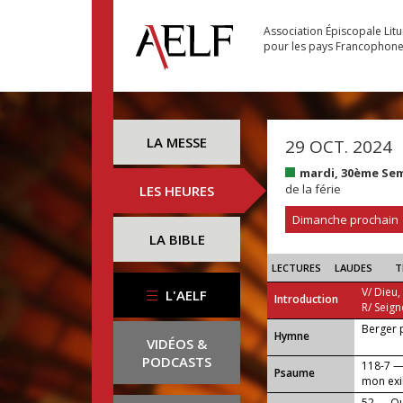
Association Épiscopale Lit
pour les pays Francophon
LA MESSE
29 OCT. 2024
mardi, 30ème Se
de la férie
LES HEURES
Dimanche prochain
LA BIBLE
LECTURES
LAUDES
T
V/ Dieu,
L'AELF
Introduction
R/ Seign
Berger 
...
Hymne
VIDÉOS &
PODCASTS
118-7 — 
Psaume
mon exil
52 — Qu