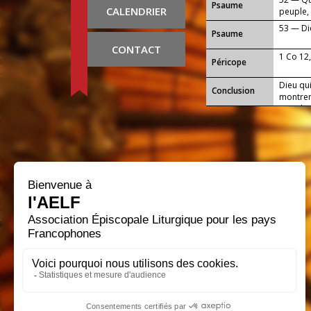
Psaume
CALENDRIER
peuple, 
53 — Di
Psaume
CONTACT
1 Co 12
Péricope
Dieu qui
Conclusion
montrer
monde :
ton Égli