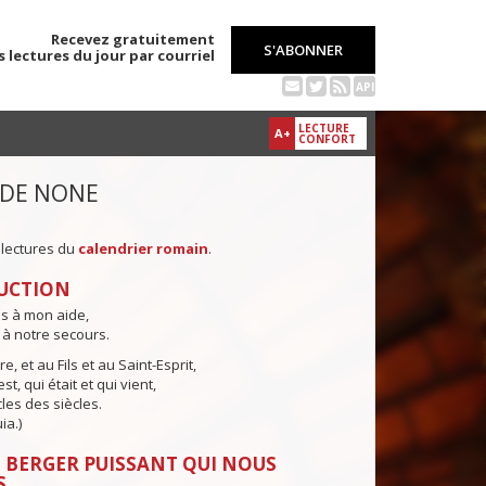
Recevez gratuitement
S'ABONNER
s lectures du jour par courriel
API
LECTURE
A+
CONFORT
 DE NONE
 lectures du
calendrier romain
.
UCTION
ns à mon aide,
 à notre secours.
e, et au Fils et au Saint-Esprit,
st, qui était et qui vient,
cles des siècles.
ia.)
 BERGER PUISSANT QUI NOUS
S