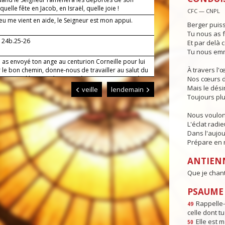
quelle fête en Jacob, en Israël, quelle joie !
CFC — CNPL
eu me vient en aide, le Seigneur est mon appui.
Berger puiss
Tu nous as f
, 24b.25-26
Et par delà c
Tu nous emm
 as envoyé ton ange au centurion Corneille pour lui
À travers l'
 le bon chemin, donne-nous de travailler au salut du
 qu'avec l'humanité tout entière, en communion à
Nos cœurs d
se, nous parvenions jusqu'à toi.
Mais le dési
veille
lendemain
Toujours plu
Nous voulon
L'éclat radi
Dans l'aujou
Prépare en n
ANTIEN
Que je chante
PSAUME :
Rappelle-t
49
celle dont tu
Elle est m
50