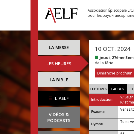
Association Épiscopale Lit
pour les pays Francophon
LA MESSE
10 OCT. 2024
jeudi, 27ème Sem
de la férie
LES HEURES
Dimanche prochain
LA BIBLE
LECTURES
LAUDES
T
V/ Seign
L'AELF
Introduction
R/ et m
Venez t
Psaume
VIDÉOS &
PODCASTS
Tu es v
Hymne
86 —