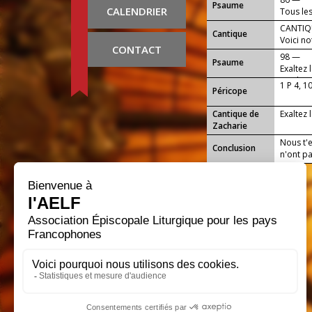
Psaume
CALENDRIER
Tous les
CANTIQU
Cantique
Voici no
CONTACT
98 —
Psaume
Exaltez 
car il es
1 P 4, 1
Péricope
Cantique de
Exaltez 
Zacharie
Nous t'
Conclusion
n'ont pas