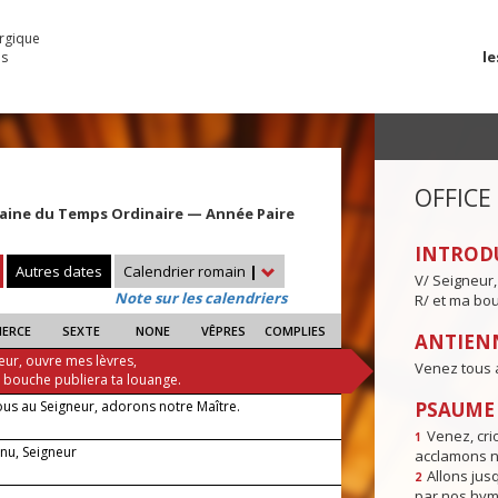
urgique
le
es
OFFICE
aine du Temps Ordinaire — Année Paire
INTROD
Autres dates
Calendrier romain
|
V/ Seigneur,
Note sur les calendriers
R/ et ma bou
IERCE
SEXTE
NONE
VÊPRES
COMPLIES
ANTIENN
eur, ouvre mes lèvres,
Venez tous 
a bouche publiera ta louange.
ous au Seigneur, adorons notre Maître.
PSAUME I
Venez, crio
1
enu, Seigneur
acclamons n
Allons jusq
2
par nos hym