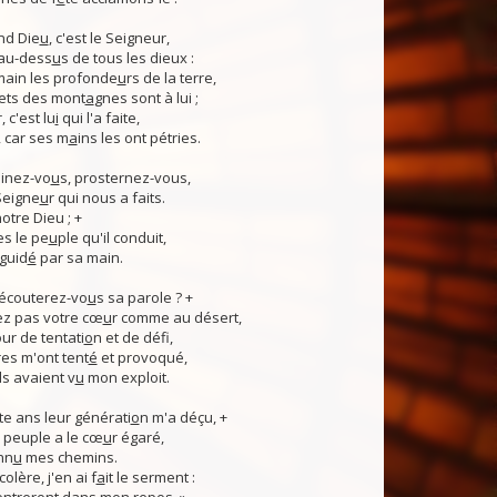
nd Die
u
, c'est le Seigneur,
 au-dess
u
s de tous les dieux :
 main les profonde
u
rs de la terre,
ets des mont
a
gnes sont à lui ;
, c'est lu
i
qui l'a faite,
, car ses m
a
ins les ont pétries.
linez-vo
u
s, prosternez-vous,
Seigne
u
r qui nous a faits.
notre Dieu ; +
s le pe
u
ple qu'il conduit,
guid
é
par sa main.
 écouterez-vo
u
s sa parole ? +
z pas votre cœ
u
r comme au désert,
r de tentati
o
n et de défi,
es m'ont tent
é
et provoqué,
ls avaient v
u
mon exploit.
e ans leur générati
o
n m'a déçu, +
 Ce peuple a le cœ
u
r égaré,
nn
u
mes chemins.
lère, j'en ai f
a
it le serment :