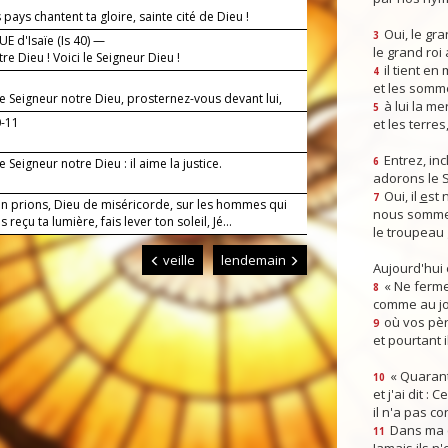
 pays chantent ta gloire, sainte cité de Dieu !
Oui, le gra
3
E d'Isaïe (Is 40) —
le grand roi
tre Dieu ! Voici le Seigneur Dieu !
il tient en
4
et les somm
le Seigneur notre Dieu, prosternez-vous devant lui,
à lui la mer
5
t saint.
0-11
et les terres
Entrez, inc
le Seigneur notre Dieu : il aime la justice.
6
adorons le 
Oui, il
e
st 
7
en prions, Dieu de miséricorde, sur les hommes qui
nous somme
 reçu ta lumière, fais lever ton soleil, Jé...
le troupeau 
veille
lendemain
Aujourd'hui
« Ne ferme
8
comme au jou
où vos pèr
9
et pourtant i
« Quarant
10
et j'ai dit :
il n'a pas co
Dans ma co
11