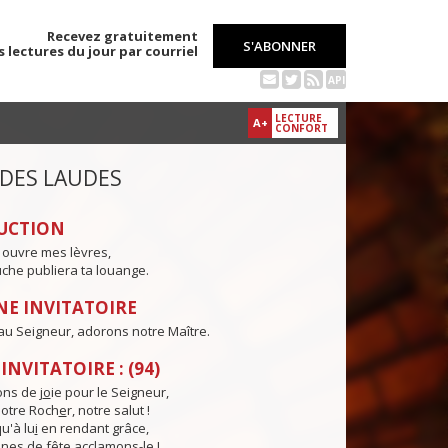
Recevez gratuitement
S'ABONNER
s lectures du jour par courriel
API
LECTURE
A+
CONFORT
 DES LAUDES
UCTION
 ouvre mes lèvres,
che publiera ta louange.
E INVITATOIRE
au Seigneur, adorons notre Maître.
NVITATOIRE : (94)
ns de j
o
ie pour le Seigneur,
otre Roch
e
r, notre salut !
u'à lu
i
en rendant grâce,
nes de f
ê
te acclamons-le !