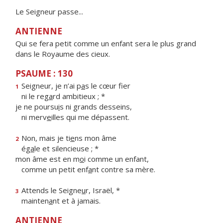
Le Seigneur passe...
ANTIENNE
Qui se fera petit comme un enfant sera le plus grand
dans le Royaume des cieux.
PSAUME : 130
Seigneur, je n’ai p
a
s le cœur fier
1
ni le reg
a
rd ambitieux ; *
je ne poursu
i
s ni grands desseins,
ni merv
e
illes qui me dépassent.
Non, mais je ti
e
ns mon âme
2
ég
a
le et silencieuse ; *
mon âme est en m
o
i comme un enfant,
comme un petit enf
a
nt contre sa mère.
Attends le Seigne
u
r, Israël, *
3
mainten
a
nt et à jamais.
ANTIENNE