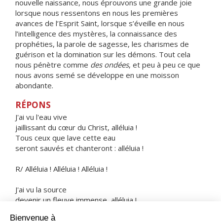
nouvelle naissance, nous éprouvons une grande joie
lorsque nous ressentons en nous les premières
avances de l’Esprit Saint, lorsque s’éveille en nous
l’intelligence des mystères, la connaissance des
prophéties, la parole de sagesse, les charismes de
guérison et la domination sur les démons. Tout cela
nous pénètre comme
des ondées
, et peu à peu ce que
nous avons semé se développe en une moisson
abondante.
RÉPONS
J'ai vu l'eau vive
jaillissant du cœur du Christ, alléluia !
Tous ceux que lave cette eau
seront sauvés et chanteront : alléluia !
R/ Alléluia ! Alléluia ! Alléluia !
J'ai vu la source
devenir un fleuve immense, alléluia !
Les fils de Dieu rassemblés
chantaient leur joie d'être sauvés, alléluia !