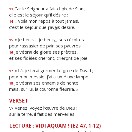
Car le Seigneur a fait ch
o
ix de Sion ;
13
elle est le séjo
u
r qu’il désire :
« Voilà mon rep
o
s à tout jamais,
14
c’est le séjour que j’av
a
is désiré.
« Je bénirai, je bénir
a
i ses récoltes
15
pour rassasier de p
a
in ses pauvres.
Je vêtirai de gl
o
ire ses prêtres,
16
et ses fidèles crieront, crier
o
nt de joie.
« Là, je ferai germer la f
o
rce de David ;
17
pour mon messie, j’ai allum
é
une lampe.
Je vêtirai ses ennem
i
s de honte,
18
mais, sur lui, la cour
o
nne fleurira. »
VERSET
V/ Venez, voyez l'œuvre de Dieu :
sur la terre, il fait des merveilles.
LECTURE : VIDI AQUAM ! (EZ 47, 1-12)