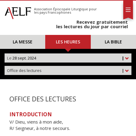
L'AELF
S'abonner
Association Épiscopale Liturgique
pour
les pays Francophones
Calendrier
Recevez gratuitement
Contact
les lectures du jour par courriel
LA MESSE
LES HEURES
LA BIBLE
Le
28 sept. 2024
|
Office des lectures
|
OFFICE DES LECTURES
INTRODUCTION
V/ Dieu, viens à mon aide,
R/ Seigneur, à notre secours.