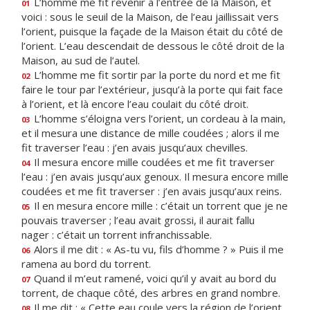
L’homme me fit revenir à l’entrée de la Maison, et
01
voici : sous le seuil de la Maison, de l’eau jaillissait vers
l’orient, puisque la façade de la Maison était du côté de
l’orient. L’eau descendait de dessous le côté droit de la
Maison, au sud de l’autel.
L’homme me fit sortir par la porte du nord et me fit
02
faire le tour par l’extérieur, jusqu’à la porte qui fait face
à l’orient, et là encore l’eau coulait du côté droit.
L’homme s’éloigna vers l’orient, un cordeau à la main,
03
et il mesura une distance de mille coudées ; alors il me
fit traverser l’eau : j’en avais jusqu’aux chevilles.
Il mesura encore mille coudées et me fit traverser
04
l’eau : j’en avais jusqu’aux genoux. Il mesura encore mille
coudées et me fit traverser : j’en avais jusqu’aux reins.
Il en mesura encore mille : c’était un torrent que je ne
05
pouvais traverser ; l’eau avait grossi, il aurait fallu
nager : c’était un torrent infranchissable.
Alors il me dit : « As-tu vu, fils d’homme ? » Puis il me
06
ramena au bord du torrent.
Quand il m’eut ramené, voici qu’il y avait au bord du
07
torrent, de chaque côté, des arbres en grand nombre.
Il me dit : « Cette eau coule vers la région de l’orient,
08