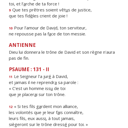
toi, et l’
a
rche de ta force !
Que tes prêtres soient vêt
u
s de justice,
9
que tes fid
è
les crient de joie !
Pour l’amour de Dav
i
d, ton serviteur,
10
ne repousse pas la f
a
ce de ton messie.
ANTIENNE
Dieu lui donnera le trône de David et son règne n'aura
pas de fin.
PSAUME : 131 - II
Le Seigneur l’a jur
é
à David,
11
et jamais il ne reprendr
a
sa parole :
« C’est un homme iss
u
de toi
que je placer
a
i sur ton trône.
« Si tes fils g
a
rdent mon alliance,
12
les volontés que je leur f
a
is connaître,
leurs fils, eux auss
i
, à tout jamais,
siègeront sur le trône dress
é
pour toi. »