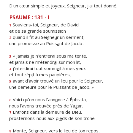
D'un cœur simple et joyeux, Seigneur, j'ai tout donné.
PSAUME : 131 - I
Souviens-toi, Seigne
u
r, de David
1
et de sa gr
a
nde soumission
quand il fit au Seigne
u
r un serment,
2
une promesse au Puiss
a
nt de Jacob :
« Jamais je n’entrer
a
i sous ma tente,
3
et jamais ne m’étendr
a
i sur mon lit,
j’interdirai tout somm
e
il à mes yeux
4
et tout rép
i
t à mes paupières,
avant d’avoir trouvé un lie
u
pour le Seigneur,
5
une demeure pour le Puiss
a
nt de Jacob. »
Voici qu’on nous l’ann
o
nce à Éphrata,
6
nous l’avons trouv
é
e près de Yagar.
Entrons dans la deme
u
re de Dieu,
7
prosternons-nous aux pi
e
ds de son trône.
Monte, Seigneur, vers le lie
u
de ton repos,
8