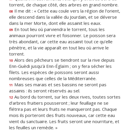
torrent, de chaque côté, des arbres en grand nombre.
Il me dit : « Cette eau coule vers la région de l’orient,
08
elle descend dans la vallée du Jourdain, et se déverse
dans la mer Morte, dont elle assainit les eaux.
En tout lieu où parviendra le torrent, tous les
09
animaux pourront vivre et foisonner. Le poisson sera
très abondant, car cette eau assainit tout ce qu’elle
pénètre, et la vie apparaît en tout lieu où arrive le
torrent.
Alors des pêcheurs se tiendront sur la rive depuis
10
Enn-Guèdi jusqu’à Enn-Églaïm ; on y fera sécher les
filets. Les espèces de poissons seront aussi
nombreuses que celles de la Méditerranée.
Mais ses marais et ses bassins ne seront pas
11
assainis : ils seront réservés au sel.
Au bord du torrent, sur les deux rives, toutes sortes
12
d’arbres fruitiers pousseront ; leur feuillage ne se
flétrira pas et leurs fruits ne manqueront pas. Chaque
mois ils porteront des fruits nouveaux, car cette eau
vient du sanctuaire. Les fruits seront une nourriture, et
les feuilles un remède. »