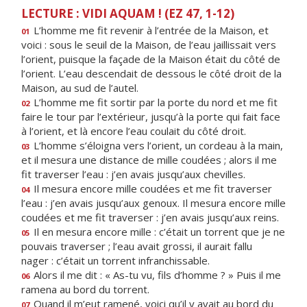
LECTURE : VIDI AQUAM ! (EZ 47, 1-12)
L’homme me fit revenir à l’entrée de la Maison, et
01
voici : sous le seuil de la Maison, de l’eau jaillissait vers
l’orient, puisque la façade de la Maison était du côté de
l’orient. L’eau descendait de dessous le côté droit de la
Maison, au sud de l’autel.
L’homme me fit sortir par la porte du nord et me fit
02
faire le tour par l’extérieur, jusqu’à la porte qui fait face
à l’orient, et là encore l’eau coulait du côté droit.
L’homme s’éloigna vers l’orient, un cordeau à la main,
03
et il mesura une distance de mille coudées ; alors il me
fit traverser l’eau : j’en avais jusqu’aux chevilles.
Il mesura encore mille coudées et me fit traverser
04
l’eau : j’en avais jusqu’aux genoux. Il mesura encore mille
coudées et me fit traverser : j’en avais jusqu’aux reins.
Il en mesura encore mille : c’était un torrent que je ne
05
pouvais traverser ; l’eau avait grossi, il aurait fallu
nager : c’était un torrent infranchissable.
Alors il me dit : « As-tu vu, fils d’homme ? » Puis il me
06
ramena au bord du torrent.
Quand il m’eut ramené, voici qu’il y avait au bord du
07