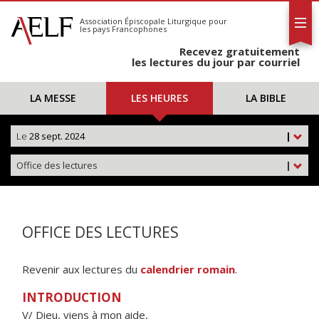
L'AELF
S'abonner
Association Épiscopale Liturgique
pour
les pays Francophones
Calendrier
Recevez gratuitement
Contact
les lectures du jour par courriel
LA MESSE
LES HEURES
LA BIBLE
Le
28 sept. 2024
|
Office des lectures
|
OFFICE DES LECTURES
Revenir aux lectures du
calendrier romain
.
INTRODUCTION
V/ Dieu, viens à mon aide,