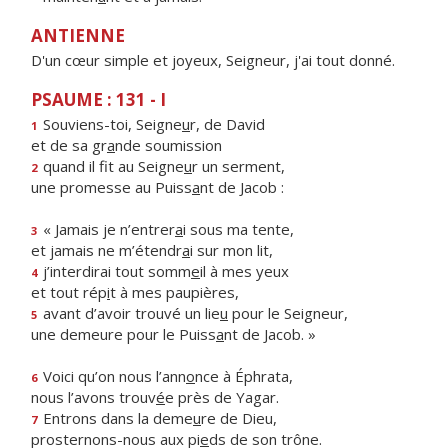
ANTIENNE
D'un cœur simple et joyeux, Seigneur, j'ai tout donné.
PSAUME : 131 - I
Souviens-toi, Seigne
u
r, de David
1
et de sa gr
a
nde soumission
quand il fit au Seigne
u
r un serment,
2
une promesse au Puiss
a
nt de Jacob :
« Jamais je n’entrer
a
i sous ma tente,
3
et jamais ne m’étendr
a
i sur mon lit,
j’interdirai tout somm
e
il à mes yeux
4
et tout rép
i
t à mes paupières,
avant d’avoir trouvé un lie
u
pour le Seigneur,
5
une demeure pour le Puiss
a
nt de Jacob. »
Voici qu’on nous l’ann
o
nce à Éphrata,
6
nous l’avons trouv
é
e près de Yagar.
Entrons dans la deme
u
re de Dieu,
7
prosternons-nous aux pi
e
ds de son trône.