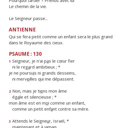
Pourquoi tarder ? Prends avec lui
Le chemin de la vie.
Le Seigneur passe...
ANTIENNE
Qui se fera petit comme un enfant sera le plus grand
dans le Royaume des cieux.
PSAUME : 130
Seigneur, je n’ai p
a
s le cœur fier
1
ni le reg
a
rd ambitieux ; *
je ne poursu
i
s ni grands desseins,
ni merv
e
illes qui me dépassent.
Non, mais je ti
e
ns mon âme
2
ég
a
le et silencieuse ; *
mon âme est en m
o
i comme un enfant,
comme un petit enf
a
nt contre sa mère.
Attends le Seigne
u
r, Israël, *
3
mainten
a
nt et à jamais.