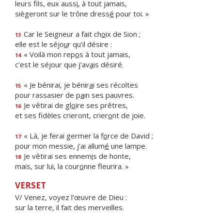
leurs fils, eux auss
i
, à tout jamais,
siègeront sur le trône dress
é
pour toi. »
Car le Seigneur a fait ch
o
ix de Sion ;
13
elle est le séjo
u
r qu’il désire :
« Voilà mon rep
o
s à tout jamais,
14
c’est le séjour que j’av
a
is désiré.
« Je bénirai, je bénir
a
i ses récoltes
15
pour rassasier de p
a
in ses pauvres.
Je vêtirai de gl
o
ire ses prêtres,
16
et ses fidèles crieront, crier
o
nt de joie.
« Là, je ferai germer la f
o
rce de David ;
17
pour mon messie, j’ai allum
é
une lampe.
Je vêtirai ses ennem
i
s de honte,
18
mais, sur lui, la cour
o
nne fleurira. »
VERSET
V/ Venez, voyez l'œuvre de Dieu :
sur la terre, il fait des merveilles.