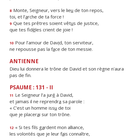
Monte, Seigneur, vers le lie
u
de ton repos,
8
toi, et l’
a
rche de ta force !
Que tes prêtres soient vêt
u
s de justice,
9
que tes fid
è
les crient de joie !
Pour l’amour de Dav
i
d, ton serviteur,
10
ne repousse pas la f
a
ce de ton messie.
ANTIENNE
Dieu lui donnera le trône de David et son règne n'aura
pas de fin.
PSAUME : 131 - II
Le Seigneur l’a jur
é
à David,
11
et jamais il ne reprendr
a
sa parole :
« C’est un homme iss
u
de toi
que je placer
a
i sur ton trône.
« Si tes fils g
a
rdent mon alliance,
12
les volontés que je leur f
a
is connaître,