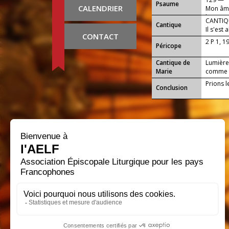
Psaume
CALENDRIER
Mon âme 
l'aurore
CANTIQU
Cantique
Il s'est 
CONTACT
2 P 1, 1
Péricope
Cantique de
Lumière 
Marie
comme le
Prions l
Conclusion