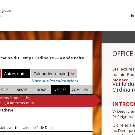
urgique
le
es
OFFICE
emaine du Temps Ordinaire — Année Paire
Les lectures
Autres dates
Calendrier romain
|
romain. Pour 
Monaco
Note sur les calendriers
Veille 
Ordinair
IERCE
SEXTE
NONE
VÊPRES
COMPLIES
 viens à mon aide,
eur, à notre secours.
INTROD
s’achève
V/ Dieu, vie
R/ Seigneur,
Gloire au Pèr
soit avec toi, sainte cité de Dieu !
au Dieu qui e