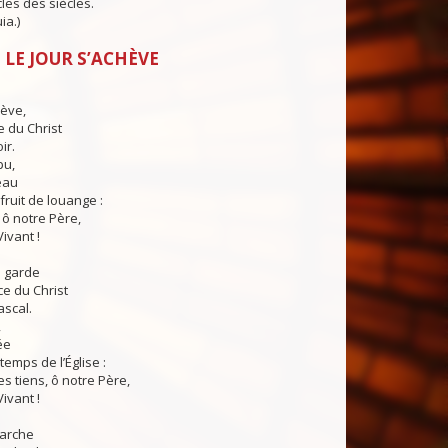
cles des siècles.
ia.)
 LE JOUR S’ACHÈVE
hève,
e du Christ
ir.
pu,
eau
fruit de louange :
 ô notre Père,
Vivant !
s garde
ce du Christ
ascal.
,
ée
temps de l’Église :
 tiens, ô notre Père,
Vivant !
arche