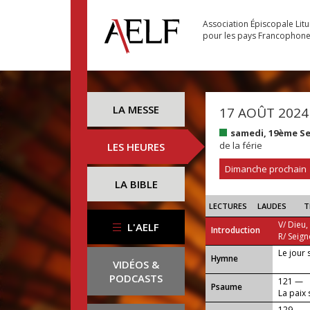
Association Épiscopale Lit
pour les pays Francophon
LA MESSE
17 AOÛT 2024
samedi, 19ème S
de la férie
LES HEURES
Dimanche prochain
LA BIBLE
LECTURES
LAUDES
T
V/ Dieu,
L'AELF
Introduction
R/ Seign
Le jour 
...
Hymne
VIDÉOS &
PODCASTS
121 —
Psaume
La paix 
129 —