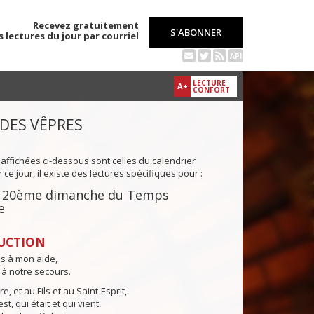
Recevez gratuitement
S'ABONNER
s lectures du jour par courriel
API
LECTURE
A+
CONFORT
 DES VÊPRES
 affichées ci-dessous sont celles du calendrier
ce jour, il existe des lectures spécifiques pour :
du 20ème dimanche du Temps
e
UCTION
ns à mon aide,
 à notre secours.
e, et au Fils et au Saint-Esprit,
st, qui était et qui vient,