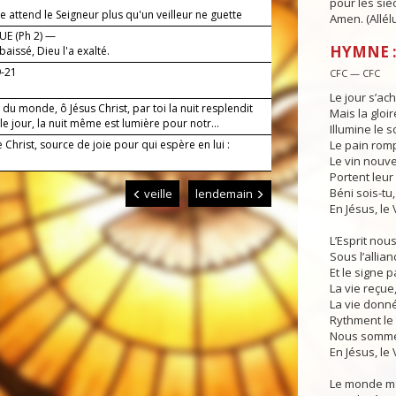
pour les siè
attend le Seigneur plus qu'un veilleur ne guette
Amen. (Allélu
.
E (Ph 2) —
HYMNE :
abaissé, Dieu l'a exalté.
9-21
CFC — CFC
Le jour s’ac
du monde, ô Jésus Christ, par toi la nuit resplendit
Mais la gloir
 jour, la nuit même est lumière pour notr...
Illumine le so
e Christ, source de joie pour qui espère en lui :
Le pain rom
Le vin nouv
Portent leur 
Béni sois-tu,
veille
lendemain
En Jésus, le 
L’Esprit nou
Sous l’allian
Et le signe p
La vie reçue
La vie donn
Rythment le 
Nous sommes
En Jésus, le 
Le monde m