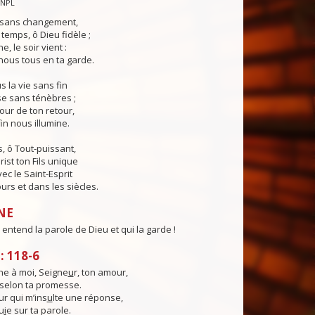
CNPL
s sans changement,
temps, ô Dieu fidèle ;
e, le soir vient :
ous tous en ta garde.
 la vie sans fin
sse sans ténèbres ;
jour de ton retour,
in nous illumine.
, ô Tout-puissant,
rist ton Fils unique
ec le Saint-Esprit
urs et dans les siècles.
NE
entend la parole de Dieu et qui la garde !
 118-6
e à moi, Seigne
u
r, ton amour,
, selon ta promesse.
ur qui m’ins
u
lte une réponse,
u
i
e sur ta parole.