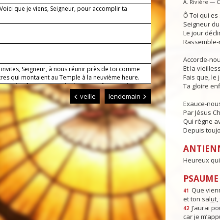
A. Rivière — 
 Voici que je viens, Seigneur, pour accomplir ta
Ô Toi qui e
.
Seigneur du 
Le jour déclin
Rassemble-n
1
Accorde-nous
Et la vieille
invites, Seigneur, à nous réunir près de toi comme
Fais que, le 
tres qui montaient au Temple à la neuvième heure.
e prière faite au nom de Jésus appelle ton salut sur
Ta gloire enf
ux qui invoquent son nom. Lui qui règne.
veille
lendemain
Exauce-nous
Par Jésus Ch
Qui règne av
Depuis toujo
ANTIEN
Heureux qui 
PSAUME :
Que vienn
41
et ton sal
u
t
J’aurai po
42
car je m’app