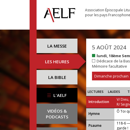
Association Épiscopale Lit
pour les pays Francophon
LA MESSE
5 AOÛT 2024
lundi, 18ème Se
Dédicace de la Bas
LES HEURES
Mémoire facultative
Dimanche prochain
LA BIBLE
LECTURES
LAUDES
T
L'AELF
V/ Dieu,
Introduction
R/ Seign
VIDÉOS &
Ô Toi q
...
Hymne
PODCASTS
118-6 —
Psaume
garde !