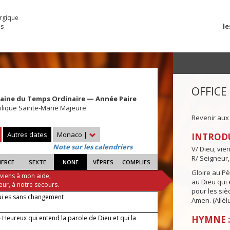
urgique
le
es
OFFICE
maine du Temps Ordinaire — Année Paire
ilique Sainte-Marie Majeure
Revenir aux
Autres dates
Monaco
|
INTROD
Note sur les calendriers
V/ Dieu, vie
R/ Seigneur,
IERCE
SEXTE
NONE
VÊPRES
COMPLIES
Gloire au Pèr
 viens à mon aide,
au Dieu qui e
eur, à notre secours.
pour les siè
ui es sans changement
Amen. (Allélu
 Heureux qui entend la parole de Dieu et qui la
HYMNE :