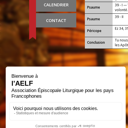
CALENDRIER
39 - I —
Psaume
volonté
39 - II
Psaume
CONTACT
Ez 34, 3
Péricope
Tu nous 
Conclusion
les Apô
Que notr
tous ce