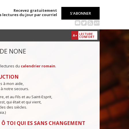
Recevez gratuitement
S'ABONNER
s lectures du jour par courriel
API
LECTURE
A+
CONFORT
 DE NONE
 lectures du
calendrier romain
.
UCTION
ns à mon aide,
 à notre secours.
e, et au Fils et au Saint-Esprit,
st, qui était et qui vient,
cles des siècles.
ia.)
 Ô TOI QUI ES SANS CHANGEMENT