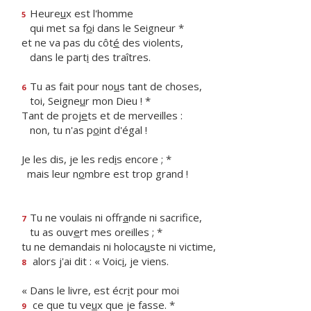
Heure
u
x est l'homme
5
qui met sa f
o
i dans le Seigneur *
et ne va pas du côt
é
des violents,
dans le part
i
des traîtres.
Tu as fait pour no
u
s tant de choses,
6
toi, Seigne
u
r mon Dieu ! *
Tant de proj
e
ts et de merveilles :
non, tu n'as p
o
int d'égal !
Je les dis, je les red
i
s encore ; *
mais leur n
o
mbre est trop grand !
Tu ne voulais ni offr
a
nde ni sacrifice,
7
tu as ouv
e
rt mes oreilles ; *
tu ne demandais ni holoca
u
ste ni victime,
alors j'ai dit : « Voic
i
, je viens.
8
« Dans le livre, est écr
i
t pour moi
ce que tu ve
u
x que je fasse. *
9