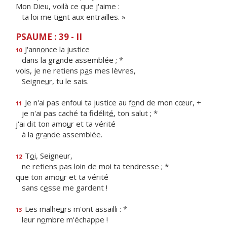
Mon Dieu, voilà ce que j'aime :
ta loi me ti
e
nt aux entrailles. »
PSAUME : 39 - II
J'ann
o
nce la justice
10
dans la gr
a
nde assemblée ; *
vois, je ne retiens p
a
s mes lèvres,
Seigne
u
r, tu le sais.
Je n'ai pas enfoui ta justice au f
o
nd de mon cœur, +
11
je n'ai pas caché ta fidélit
é
, ton salut ; *
j'ai dit ton amo
u
r et ta vérité
à la gr
a
nde assemblée.
T
o
i, Seigneur,
12
ne retiens pas loin de m
o
i ta tendresse ; *
que ton amo
u
r et ta vérité
sans c
e
sse me gardent !
Les malhe
u
rs m'ont assailli : *
13
leur n
o
mbre m'échappe !