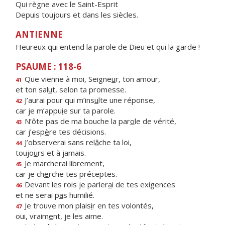
Qui règne avec le Saint-Esprit
Depuis toujours et dans les siècles.
ANTIENNE
Heureux qui entend la parole de Dieu et qui la garde !
PSAUME : 118-6
Que vienne à moi, Seigne
u
r, ton amour,
41
et ton sal
u
t, selon ta promesse.
J’aurai pour qui m’ins
u
lte une réponse,
42
car je m’appu
i
e sur ta parole.
N’ôte pas de ma bouche la par
o
le de vérité,
43
car j’esp
è
re tes décisions.
J’observerai sans rel
â
che ta loi,
44
toujo
u
rs et à jamais.
Je marcher
a
i librement,
45
car je ch
e
rche tes préceptes.
Devant les rois je parler
a
i de tes exigences
46
et ne serai p
a
s humilié.
Je trouve mon plais
i
r en tes volontés,
47
oui, vraim
e
nt, je les aime.