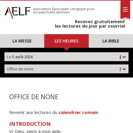
L'AELF
S'abonner
Association Épiscopale Liturgique
pour
les pays Francophones
Calendrier
Recevez gratuitement
Contact
les lectures du jour par courriel
LA MESSE
LES HEURES
LA BIBLE
Le
5 août 2024
|
Office de none
|
OFFICE DE NONE
Revenir aux lectures du
calendrier romain
.
INTRODUCTION
V/ Dieu, viens à mon aide,