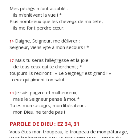
Mes péch
é
s m'ont accablé :
ils m'enl
è
vent la vue ! *
Plus nombreux que les cheve
u
x de ma tête,
ils me f
o
nt perdre cœur.
Daigne, Seigne
u
r, me délivrer ;
14
Seigneur, viens v
i
te à mon secours ! *
Mais tu seras l'allégr
e
sse et la joie
17
de tous ce
u
x qui te cherchent ; *
toujours ils rediront : « Le Seigne
u
r est grand ! »
ceux qui
a
iment ton salut.
Je suis pa
u
vre et malheureux,
18
mais le Seigne
u
r pense à moi. *
Tu es mon seco
u
rs, mon libérateur :
mon Die
u
, ne tarde pas !
PAROLE DE DIEU : EZ 34, 31
Vous êtes mon troupeau, le troupeau de mon pâturage,