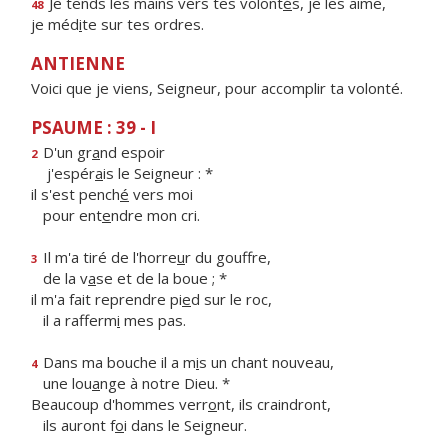
Je tends les mains vers tes volont
é
s, je les aime,
48
je méd
i
te sur tes ordres.
ANTIENNE
Voici que je viens, Seigneur, pour accomplir ta volonté.
PSAUME : 39 - I
D'un gr
a
nd espoir
2
j'espér
a
is le Seigneur : *
il s'est pench
é
vers moi
pour ent
e
ndre mon cri.
Il m'a tiré de l'horre
u
r du gouffre,
3
de la v
a
se et de la boue ; *
il m'a fait reprendre pi
e
d sur le roc,
il a rafferm
i
mes pas.
Dans ma bouche il a m
i
s un chant nouveau,
4
une lou
a
nge à notre Dieu. *
Beaucoup d'hommes verr
o
nt, ils craindront,
ils auront f
o
i dans le Seigneur.