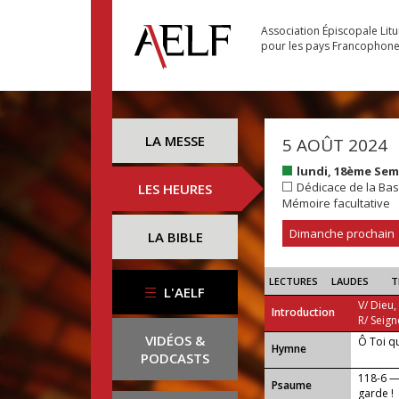
Association Épiscopale Lit
pour les pays Francophon
LA MESSE
5 AOÛT 2024
lundi, 18ème Se
Dédicace de la Bas
LES HEURES
Mémoire facultative
Dimanche prochain
LA BIBLE
LECTURES
LAUDES
T
L'AELF
V/ Dieu,
Introduction
R/ Seign
VIDÉOS &
Ô Toi q
...
Hymne
PODCASTS
118-6 —
Psaume
garde !