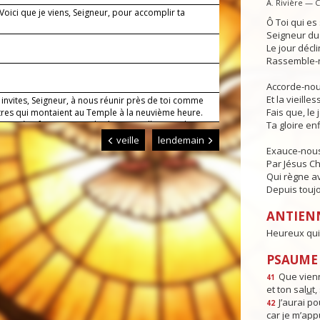
A. Rivière — 
 Voici que je viens, Seigneur, pour accomplir ta
Ô Toi qui e
.
Seigneur du 
Le jour déclin
Rassemble-n
1
Accorde-nous
Et la vieille
invites, Seigneur, à nous réunir près de toi comme
Fais que, le 
tres qui montaient au Temple à la neuvième heure.
e prière faite au nom de Jésus appelle ton salut sur
Ta gloire enf
ux qui invoquent son nom. Lui qui règne.
veille
lendemain
Exauce-nous
Par Jésus Ch
Qui règne av
Depuis toujo
ANTIEN
Heureux qui 
PSAUME :
Que vienn
41
et ton sal
u
t
J’aurai po
42
car je m’app