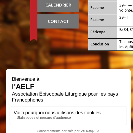
CALENDRIER
39 - I —
Psaume
volonté
39 - II
Psaume
CONTACT
Ez 34, 3
Péricope
Tu nous 
Conclusion
les Apô
Que notr
tous ce