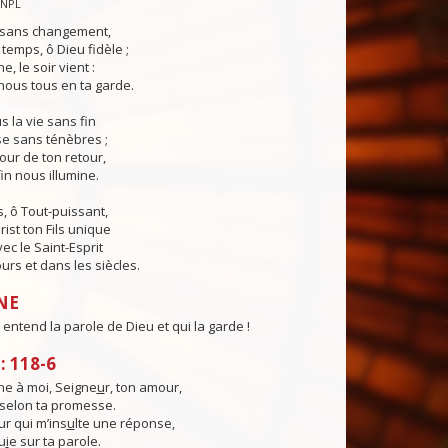
CNPL
s sans changement,
temps, ô Dieu fidèle ;
e, le soir vient :
ous tous en ta garde.
 la vie sans fin
sse sans ténèbres ;
jour de ton retour,
in nous illumine.
, ô Tout-puissant,
rist ton Fils unique
ec le Saint-Esprit
urs et dans les siècles.
NE
entend la parole de Dieu et qui la garde !
 118-6
e à moi, Seigne
u
r, ton amour,
, selon ta promesse.
ur qui m’ins
u
lte une réponse,
u
i
e sur ta parole.