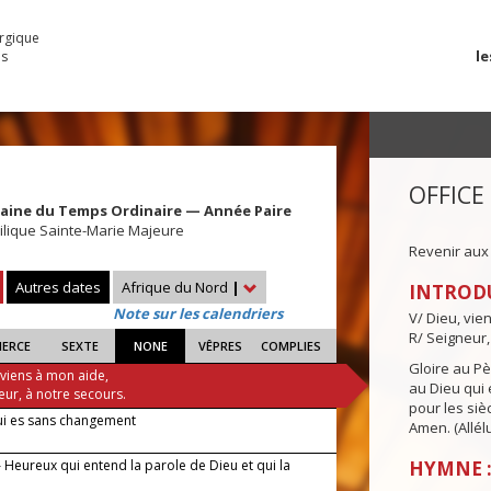
urgique
le
es
OFFICE
maine du Temps Ordinaire — Année Paire
ilique Sainte-Marie Majeure
Revenir aux
Autres dates
Afrique du Nord
|
INTROD
Note sur les calendriers
V/ Dieu, vie
R/ Seigneur,
IERCE
SEXTE
NONE
VÊPRES
COMPLIES
Gloire au Pèr
 viens à mon aide,
au Dieu qui e
eur, à notre secours.
pour les siè
ui es sans changement
Amen. (Allélu
 Heureux qui entend la parole de Dieu et qui la
HYMNE :