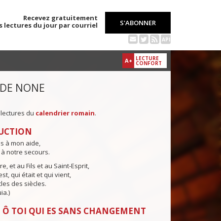
Recevez gratuitement
S'ABONNER
s lectures du jour par courriel
API
LECTURE
A+
CONFORT
 DE NONE
 lectures du
calendrier romain
.
UCTION
ns à mon aide,
 à notre secours.
e, et au Fils et au Saint-Esprit,
st, qui était et qui vient,
cles des siècles.
ia.)
 Ô TOI QUI ES SANS CHANGEMENT