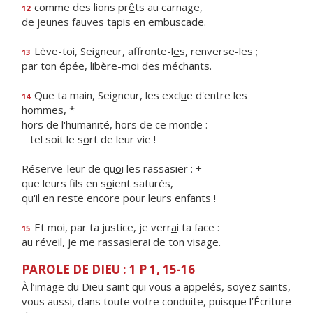
comme des lions pr
ê
ts au carnage,
12
de jeunes fauves tap
i
s en embuscade.
Lève-toi, Seigneur, affronte-l
e
s, renverse-les ;
13
par ton épée, libère-m
o
i des méchants.
Que ta main, Seigneur, les excl
u
e d'entre les
14
hommes, *
hors de l'humanité, hors de ce monde :
tel soit le s
o
rt de leur vie !
Réserve-leur de qu
o
i les rassasier : +
que leurs fils en s
o
ient saturés,
qu'il en reste enc
o
re pour leurs enfants !
Et moi, par ta justice, je verr
a
i ta face :
15
au réveil, je me rassasier
a
i de ton visage.
PAROLE DE DIEU : 1 P 1, 15-16
À l’image du Dieu saint qui vous a appelés, soyez saints,
vous aussi, dans toute votre conduite, puisque l’Écriture