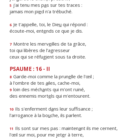
j'ai tenu mes p
a
s sur tes traces :
5
jamais mon pi
e
d n'a trébuché.
Je t'appelle, toi, le Die
u
qui répond :
6
écoute-moi, ent
e
nds ce que je dis.
Montre les merv
e
illes de ta grâce,
7
toi qui libères de l’agresseur
ceux qui se réfug
i
ent sous ta droite.
PSAUME : 16 - II
Garde-moi comme la prun
e
lle de l'œil ;
8
à l'ombre de tes
a
iles, cache-moi,
loin des méch
a
nts qui m'ont ruiné,
9
des ennemis mort
e
ls qui m'entourent.
Ils s'enferment d
a
ns leur suffisance ;
10
l'arrogance à la bo
u
che, ils parlent.
Ils sont sur mes pas : mainten
a
nt ils me cernent,
11
l'œil sur moi, pour me jet
e
r à terre,