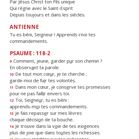
Par Jésus Christ ton Fils unique
Qui règne avec le Saint-Esprit
Depuis toujours et dans les siècles.
ANTIENNE
Tu es béni, Seigneur ! Apprends-rnoi tes
commandements.
PSAUME : 118-2
Comment, jeune, garder p
u
r son chemin ?
9
En observ
a
nt ta parole.
De tout mon cœ
u
r, je te cherche ;
10
garde-moi de fu
i
r tes volontés.
Dans mon cœur, je cons
e
rve tes promesses
11
pour ne pas faill
i
r envers toi.
Toi, Seigne
u
r, tu es béni :
12
apprends-m
o
i tes commandements.
Je fais repass
e
r sur mes lèvres
13
chaque décisi
o
n de ta bouche.
Je trouve dans la v
o
ie de tes exigences
14
plus de joie que dans to
u
tes les richesses.