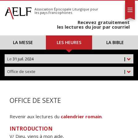
L'AELF
S'abonner
Association Épiscopale Liturgique
pour
les pays Francophones
Calendrier
Recevez gratuitement
Contact
les lectures du jour par courriel
LA MESSE
LES HEURES
LA BIBLE
Le
31 juil. 2024
|
Office de sexte
|
OFFICE DE SEXTE
Revenir aux lectures du
calendrier romain
.
INTRODUCTION
V/ Dieu, viens à mon aide,