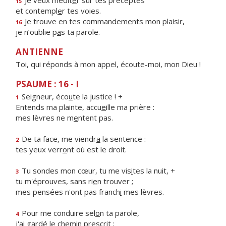
Je veux médit
e
r sur tes préceptes
15
et contempl
e
r tes voies.
Je trouve en tes commandem
e
nts mon plaisir,
16
je n’oublie p
a
s ta parole.
ANTIENNE
Toi, qui réponds à mon appel, écoute-moi, mon Dieu !
PSAUME : 16 - I
Seigneur, éco
u
te la justice ! +
1
Entends ma plainte, accu
e
ille ma prière :
mes lèvres ne m
e
ntent pas.
De ta face, me viendr
a
la sentence :
2
tes yeux verr
o
nt où est le droit.
Tu sondes mon cœur, tu me vis
i
tes la nuit, +
3
tu m'éprouves, sans ri
e
n trouver ;
mes pensées n'ont pas franch
i
mes lèvres.
Pour me conduire sel
o
n ta parole,
4
j'ai gardé le chem
i
n prescrit ;