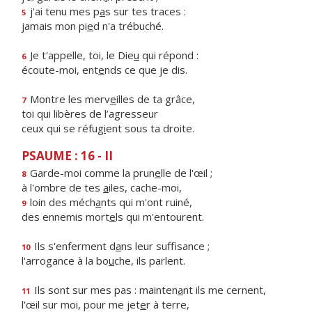
j'ai tenu mes p
a
s sur tes traces :
5
jamais mon pi
e
d n'a trébuché.
Je t'appelle, toi, le Die
u
qui répond :
6
écoute-moi, ent
e
nds ce que je dis.
Montre les merv
e
illes de ta grâce,
7
toi qui libères de l’agresseur
ceux qui se réfug
i
ent sous ta droite.
PSAUME : 16 - II
Garde-moi comme la prun
e
lle de l'œil ;
8
à l'ombre de tes
a
iles, cache-moi,
loin des méch
a
nts qui m'ont ruiné,
9
des ennemis mort
e
ls qui m'entourent.
Ils s'enferment d
a
ns leur suffisance ;
10
l'arrogance à la bo
u
che, ils parlent.
Ils sont sur mes pas : mainten
a
nt ils me cernent,
11
l'œil sur moi, pour me jet
e
r à terre,