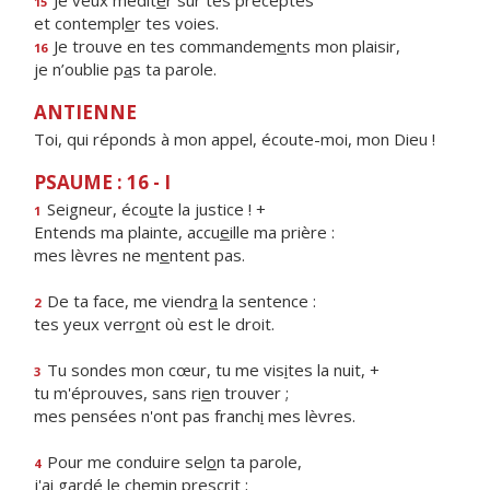
Je veux médit
e
r sur tes préceptes
15
et contempl
e
r tes voies.
Je trouve en tes commandem
e
nts mon plaisir,
16
je n’oublie p
a
s ta parole.
ANTIENNE
Toi, qui réponds à mon appel, écoute-moi, mon Dieu !
PSAUME : 16 - I
Seigneur, éco
u
te la justice ! +
1
Entends ma plainte, accu
e
ille ma prière :
mes lèvres ne m
e
ntent pas.
De ta face, me viendr
a
la sentence :
2
tes yeux verr
o
nt où est le droit.
Tu sondes mon cœur, tu me vis
i
tes la nuit, +
3
tu m'éprouves, sans ri
e
n trouver ;
mes pensées n'ont pas franch
i
mes lèvres.
Pour me conduire sel
o
n ta parole,
4
j'ai gardé le chem
i
n prescrit ;