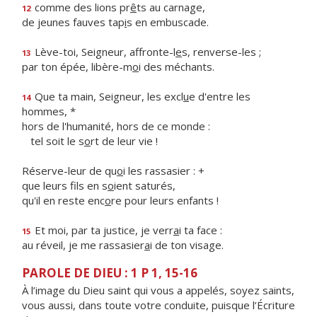
comme des lions pr
ê
ts au carnage,
12
de jeunes fauves tap
i
s en embuscade.
Lève-toi, Seigneur, affronte-l
e
s, renverse-les ;
13
par ton épée, libère-m
o
i des méchants.
Que ta main, Seigneur, les excl
u
e d'entre les
14
hommes, *
hors de l'humanité, hors de ce monde :
tel soit le s
o
rt de leur vie !
Réserve-leur de qu
o
i les rassasier : +
que leurs fils en s
o
ient saturés,
qu'il en reste enc
o
re pour leurs enfants !
Et moi, par ta justice, je verr
a
i ta face :
15
au réveil, je me rassasier
a
i de ton visage.
PAROLE DE DIEU : 1 P 1, 15-16
À l’image du Dieu saint qui vous a appelés, soyez saints,
vous aussi, dans toute votre conduite, puisque l’Écriture