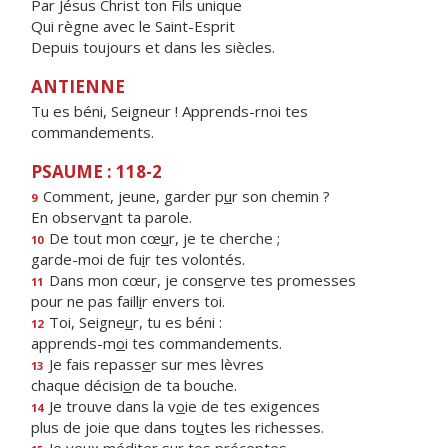
Par Jésus Christ ton Fils unique
Qui règne avec le Saint-Esprit
Depuis toujours et dans les siècles.
ANTIENNE
Tu es béni, Seigneur ! Apprends-rnoi tes
commandements.
PSAUME : 118-2
Comment, jeune, garder p
u
r son chemin ?
9
En observ
a
nt ta parole.
De tout mon cœ
u
r, je te cherche ;
10
garde-moi de fu
i
r tes volontés.
Dans mon cœur, je cons
e
rve tes promesses
11
pour ne pas faill
i
r envers toi.
Toi, Seigne
u
r, tu es béni :
12
apprends-m
o
i tes commandements.
Je fais repass
e
r sur mes lèvres
13
chaque décisi
o
n de ta bouche.
Je trouve dans la v
o
ie de tes exigences
14
plus de joie que dans to
u
tes les richesses.