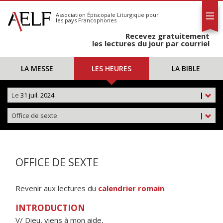
L'AELF
S'abonner
Association Épiscopale Liturgique
pour
les pays Francophones
Calendrier
Recevez gratuitement
Contact
les lectures du jour par courriel
LA MESSE
LES HEURES
LA BIBLE
Le
31 juil. 2024
|
Office de sexte
|
OFFICE DE SEXTE
Revenir aux lectures du
calendrier romain
.
INTRODUCTION
V/ Dieu, viens à mon aide,