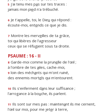
j'ai tenu mes p
a
s sur tes traces :
5
jamais mon pi
e
d n'a trébuché.
Je t'appelle, toi, le Die
u
qui répond :
6
écoute-moi, ent
e
nds ce que je dis.
Montre les merv
e
illes de ta grâce,
7
toi qui libères de l’agresseur
ceux qui se réfug
i
ent sous ta droite.
PSAUME : 16 - II
Garde-moi comme la prun
e
lle de l'œil ;
8
à l'ombre de tes
a
iles, cache-moi,
loin des méch
a
nts qui m'ont ruiné,
9
des ennemis mort
e
ls qui m'entourent.
Ils s'enferment d
a
ns leur suffisance ;
10
l'arrogance à la bo
u
che, ils parlent.
Ils sont sur mes pas : mainten
a
nt ils me cernent,
11
l'œil sur moi, pour me jet
e
r à terre,