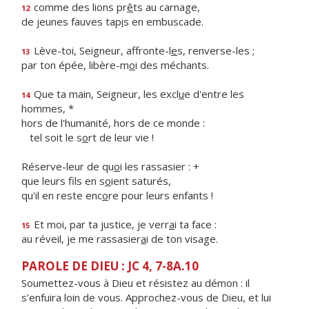
comme des lions pr
ê
ts au carnage,
12
de jeunes fauves tap
i
s en embuscade.
Lève-toi, Seigneur, affronte-l
e
s, renverse-les ;
13
par ton épée, libère-m
o
i des méchants.
Que ta main, Seigneur, les excl
u
e d'entre les
14
hommes, *
hors de l'humanité, hors de ce monde :
tel soit le s
o
rt de leur vie !
Réserve-leur de qu
o
i les rassasier : +
que leurs fils en s
o
ient saturés,
qu'il en reste enc
o
re pour leurs enfants !
Et moi, par ta justice, je verr
a
i ta face :
15
au réveil, je me rassasier
a
i de ton visage.
PAROLE DE DIEU : JC 4, 7-8A.10
Soumettez-vous à Dieu et résistez au démon : il
s’enfuira loin de vous. Approchez-vous de Dieu, et lui