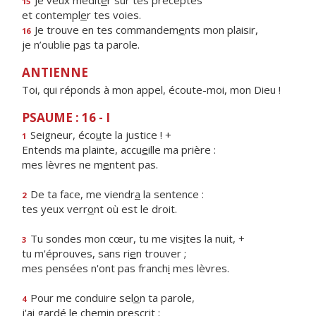
Je veux médit
e
r sur tes préceptes
15
et contempl
e
r tes voies.
Je trouve en tes commandem
e
nts mon plaisir,
16
je n’oublie p
a
s ta parole.
ANTIENNE
Toi, qui réponds à mon appel, écoute-moi, mon Dieu !
PSAUME : 16 - I
Seigneur, éco
u
te la justice ! +
1
Entends ma plainte, accu
e
ille ma prière :
mes lèvres ne m
e
ntent pas.
De ta face, me viendr
a
la sentence :
2
tes yeux verr
o
nt où est le droit.
Tu sondes mon cœur, tu me vis
i
tes la nuit, +
3
tu m'éprouves, sans ri
e
n trouver ;
mes pensées n'ont pas franch
i
mes lèvres.
Pour me conduire sel
o
n ta parole,
4
j'ai gardé le chem
i
n prescrit ;