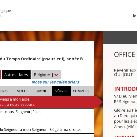
urgique
le
es
OFFICE
u Temps Ordinaire (psautier I), année B
Revenir aux
du jour
Autres dates
Belgique
|
Note sur les calendriers
INTROD
IERCE
SEXTE
NONE
VÊPRES
COMPLIES
V/ Dieu, vie
 viens à mon aide,
R/ Seigneur,
eur, à notre secours.
Gloire au Pèr
vec nous, Seigneur Jésus
au Dieu qui e
pour les siè
Amen. (Allélu
du Seigneur à mon Seigneur : Siège à ma droite.