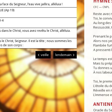
HYMNE :
 face du Seigneur, l’eau vive jaillira, alléluia !
CFC — CNPL
E (Ap 19)
Reste avec n
Toi, le conv
3-4
Au long des v
Ressuscité, 
 dans le Christ, vous avez revêtu le Christ, alléluia.
Prenant le pa
Alors nos ye
le Christ, Seigneur. Il est la tête ; nous sommes les
 de son corps :
Flambée fur
A pressenti 
veille
lendemain
Le temps est
Mais tu prép
Tu donnes u
À nos labeur
Toi, le premi
L’étoile du d
Réveille en 
L’immense es
ANTIEN
Oracle du Se