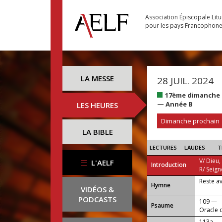
Association Épiscopale Lit
pour les pays Francophon
LA MESSE
28 JUIL. 2024
17ème dimanche d
— Année B
LES HEURES
Dimanche prochain
LA BIBLE
LECTURES
LAUDES
T
V/ Dieu,
L'AELF
Introduction
R/ Seign
Reste a
...
Hymne
VIDÉOS &
PODCASTS
109 —
Psaume
Oracle 
113a —