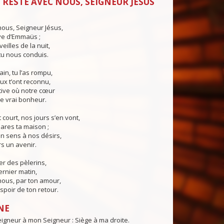
 RESTE AVEC NOUS, SEIGNEUR JÉSUS
ous, Seigneur Jésus,
ive d’Emmaüs ;
eilles de la nuit,
tu nous conduis.
in, tu l’as rompu,
ux t’ont reconnu,
tive où notre cœur
le vrai bonheur.
 court, nos jours s’en vont,
ares ta maison ;
n sens à nos désirs,
s un avenir.
er des pèlerins,
ernier matin,
nous, par ton amour,
poir de ton retour.
NE
igneur à mon Seigneur : Siège à ma droite.