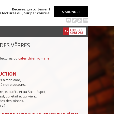
Recevez gratuitement
S'ABONNER
s lectures du jour par courriel
API
LECTURE
A+
CONFORT
 DES VÊPRES
 lectures du
calendrier romain
.
UCTION
ns à mon aide,
 à notre secours.
e, et au Fils et au Saint-Esprit,
st, qui était et qui vient,
cles des siècles.
ia.)