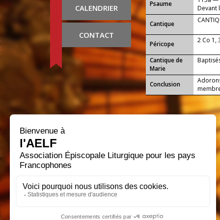
Psaume
CALENDRIER
Devant la
CANTIQU
Cantique
CONTACT
2 Co 1, 
Péricope
Cantique de
Baptisés
Marie
Adorons 
Conclusion
membres