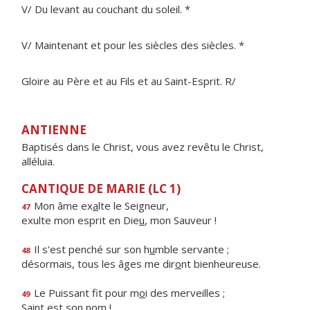
V/ Du levant au couchant du soleil. *
V/ Maintenant et pour les siècles des siècles. *
Gloire au Père et au Fils et au Saint-Esprit. R/
ANTIENNE
Baptisés dans le Christ, vous avez revêtu le Christ,
alléluia.
CANTIQUE DE MARIE (LC 1)
Mon âme ex
a
lte le Seigneur,
47
exulte mon esprit en Die
u
, mon Sauveur !
Il s'est penché sur son h
u
mble servante ;
48
désormais, tous les âges me dir
o
nt bienheureuse.
Le Puissant fit pour m
o
i des merveilles ;
49
S
a
int est son nom !