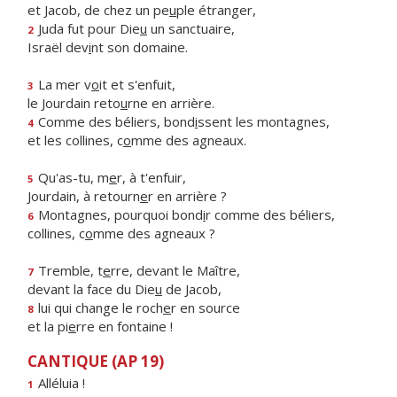
et Jacob, de chez un pe
u
ple étranger,
Juda fut pour Die
u
un sanctuaire,
2
Israël dev
i
nt son domaine.
La mer v
o
it et s'enfuit,
3
le Jourdain reto
u
rne en arrière.
Comme des béliers, bond
i
ssent les montagnes,
4
et les collines, c
o
mme des agneaux.
Qu'as-tu, m
e
r, à t'enfuir,
5
Jourdain, à retourn
e
r en arrière ?
Montagnes, pourquoi bond
i
r comme des béliers,
6
collines, c
o
mme des agneaux ?
Tremble, t
e
rre, devant le Maître,
7
devant la face du Die
u
de Jacob,
lui qui change le roch
e
r en source
8
et la pi
e
rre en fontaine !
CANTIQUE (AP 19)
Alléluia !
1