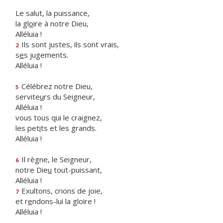
Le salut, la puissance,
la gl
o
ire à notre Dieu,
Alléluia !
Ils sont justes, ils sont vrais,
2
s
e
s jugements.
Alléluia !
Célébrez notre Dieu,
5
servite
u
rs du Seigneur,
Alléluia !
vous tous qui le craignez,
les pet
i
ts et les grands.
Alléluia !
Il règne, le Seigneur,
6
notre Die
u
tout-puissant,
Alléluia !
Exultons, crions de joie,
7
et r
e
ndons-lui la gloire !
Alléluia !