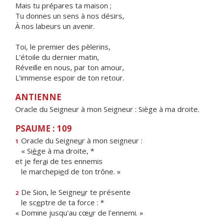
Mais tu prépares ta maison ;
Tu donnes un sens à nos désirs,
À nos labeurs un avenir.
Toi, le premier des pèlerins,
L’étoile du dernier matin,
Réveille en nous, par ton amour,
L’immense espoir de ton retour.
ANTIENNE
Oracle du Seigneur à mon Seigneur : Siège à ma droite.
PSAUME : 109
Oracle du Seigne
u
r à mon seigneur :
1
« Si
è
ge à ma droite, *
et je fer
a
i de tes ennemis
le marchepi
e
d de ton trône. »
De Sion, le Seigne
u
r te présente
2
le sc
e
ptre de ta force : *
« Domine jusqu'au cœ
u
r de l'ennemi. »