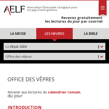
L'AELF
S'abonner
Association Épiscopale Liturgique
pour
les pays Francophones
Calendrier
Recevez gratuitement
Contact
les lectures du jour par courriel
LA MESSE
LES HEURES
LA BIBLE
Le
28 juil. 2024
|
Office des vêpres
|
OFFICE DES VÊPRES
Revenir aux lectures du
calendrier romain
.
du jour
INTRODUCTION