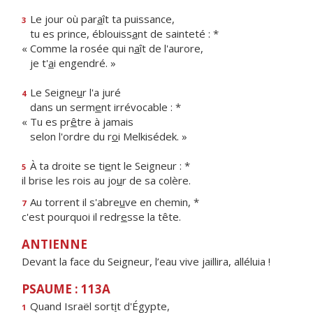
Le jour où par
a
ît ta puissance,
3
tu es prince, éblouiss
a
nt de sainteté : *
« Comme la rosée qui n
a
ît de l'aurore,
je t'
a
i engendré. »
Le Seigne
u
r l'a juré
4
dans un serm
e
nt irrévocable : *
« Tu es pr
ê
tre à jamais
selon l'ordre du r
o
i Melkisédek. »
À ta droite se ti
e
nt le Seigneur : *
5
il brise les rois au jo
u
r de sa colère.
Au torrent il s'abre
u
ve en chemin, *
7
c'est pourquoi il redr
e
sse la tête.
ANTIENNE
Devant la face du Seigneur, l’eau vive jaillira, alléluia !
PSAUME : 113A
Quand Israël sort
i
t d'Égypte,
1