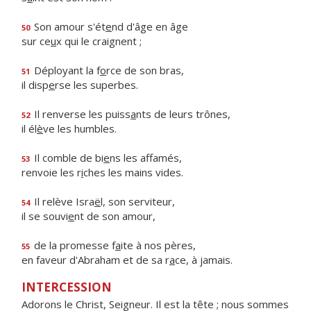
Son amour s'ét
e
nd d'âge en âge
50
sur ce
u
x qui le craignent ;
Déployant la f
o
rce de son bras,
51
il disp
e
rse les superbes.
Il renverse les puiss
a
nts de leurs trônes,
52
il él
è
ve les humbles.
Il comble de bi
e
ns les affamés,
53
renvoie les r
i
ches les mains vides.
Il relève Isra
ë
l, son serviteur,
54
il se souvi
e
nt de son amour,
de la promesse f
a
ite à nos pères,
55
en faveur d'Abraham et de sa r
a
ce, à jamais.
INTERCESSION
Adorons le Christ, Seigneur. Il est la tête ; nous sommes